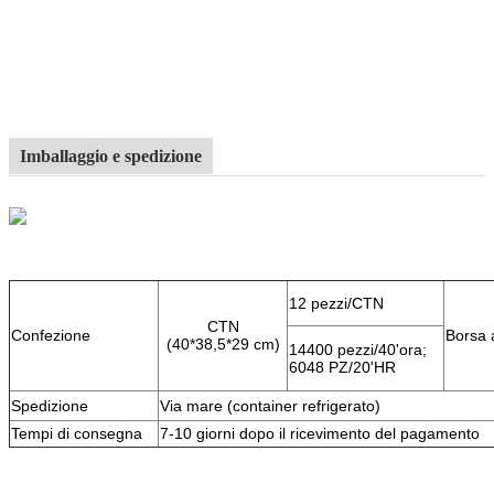
Imballaggio e spedizione
12 pezzi/CTN
CTN
Confezione
Borsa 
(40*38,5*29 cm)
14400 pezzi/40'ora;
6048 PZ/20'HR
Spedizione
Via mare (container refrigerato)
Tempi di consegna
7-10 giorni dopo il ricevimento del pagamento