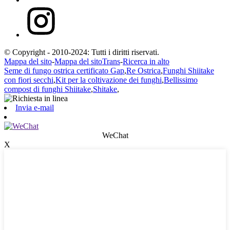
© Copyright - 2010-2024: Tutti i diritti riservati.
Mappa del sito
-
Mappa del sitoTrans
-
Ricerca in alto
Seme di fungo ostrica certificato Gap
,
Re Ostrica
,
Funghi Shiitake
con fiori secchi
,
Kit per la coltivazione dei funghi
,
Bellissimo
compost di funghi Shiitake
,
Shitake
,
Invia e-mail
WeChat
X