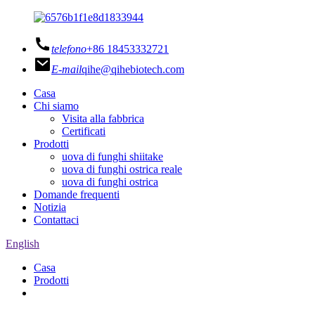
telefono
+86 18453332721
E-mail
qihe@qihebiotech.com
Casa
Chi siamo
Visita alla fabbrica
Certificati
Prodotti
uova di funghi shiitake
uova di funghi ostrica reale
uova di funghi ostrica
Domande frequenti
Notizia
Contattaci
English
Casa
Prodotti