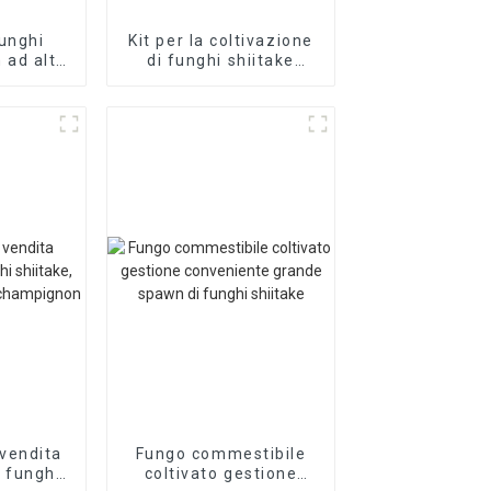
funghi
Kit per la coltivazione
 ad alta
di funghi shiitake
tificati
marroni in borsa per
qihe
funghi shiitake freschi
di produzione locale
vendita
Fungo commestibile
i funghi
coltivato gestione