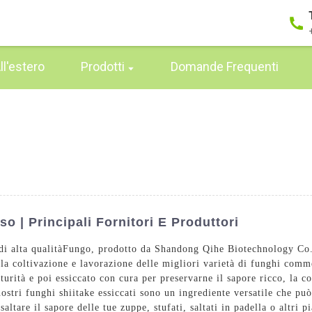
All'estero
Prodotti
Domande Frequenti
o | Principali Fornitori E Produttori
di alta qualità
Fungo
, prodotto da Shandong Qihe Biotechnology Co.,
lla coltivazione e lavorazione delle migliori varietà di funghi comme
turità e poi essiccato con cura per preservarne il sapore ricco, la co
i nostri funghi shiitake essiccati sono un ingrediente versatile che p
altare il sapore delle tue zuppe, stufati, saltati in padella o altri pi