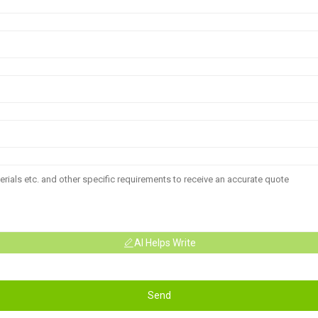
AI Helps Write
Send