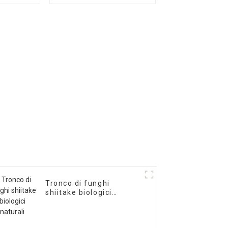
trato di
conveniente grande
pignon
spawn di funghi
shiitake
Tronco di funghi
shiitake biologici
naturali