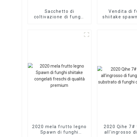
Sacchetto di
Vendita di 
coltivazione di funghi
shiitake spawn
shiitake biologici,
produzione cer
sacchetti di spawn di
ISO22000 
funghi di alta qualità
2020 mela frutto legno
2020 Qihe 7# 
Spawn di funghi
all'ingrosso d