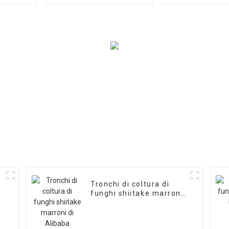
shiitake congelati
shiitake, subs
freschi di qualità
funghi cham
premium
Tronchi di coltura di
funghi shiitake marroni
di Alibaba Fruitwood