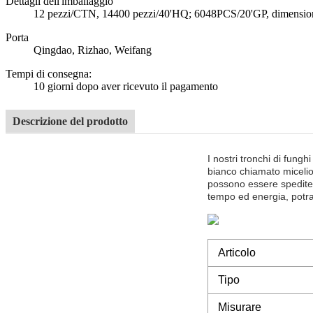
Dettagli dell'imballaggio
12 pezzi/CTN, 14400 pezzi/40'HQ; 6048PCS/20'GP, dimensioni 
Porta
Qingdao, Rizhao, Weifang
Tempi di consegna
:
10 giorni dopo aver ricevuto il pagamento
Descrizione del prodotto
I nostri tronchi di fungh
bianco chiamato micelio,
possono essere spedite 
tempo ed energia, potrai 
Articolo
Tipo
Misurare