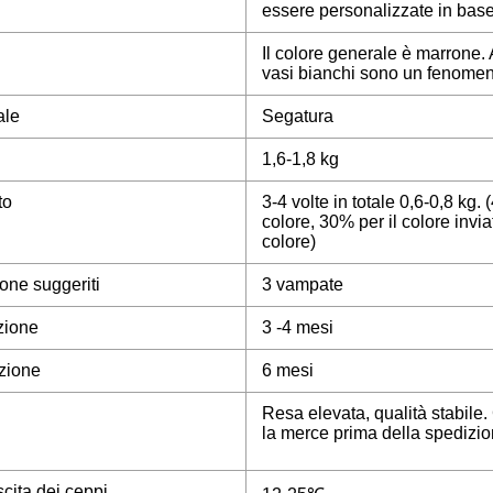
essere personalizzate in base
Il colore generale è marrone. 
vasi bianchi sono un fenome
ale
Segatura
1,6-1,8 kg
to
3-4 volte in totale 0,6-0,8 kg.
colore, 30% per il colore invia
colore)
zione suggeriti
3 vampate
azione
3 -4 mesi
zione
6 mesi
Resa elevata, qualità stabile.
la merce prima della spedizio
cita dei ceppi