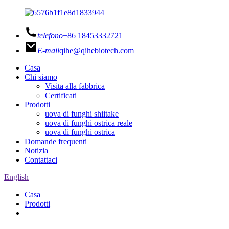
telefono
+86 18453332721
E-mail
qihe@qihebiotech.com
Casa
Chi siamo
Visita alla fabbrica
Certificati
Prodotti
uova di funghi shiitake
uova di funghi ostrica reale
uova di funghi ostrica
Domande frequenti
Notizia
Contattaci
English
Casa
Prodotti