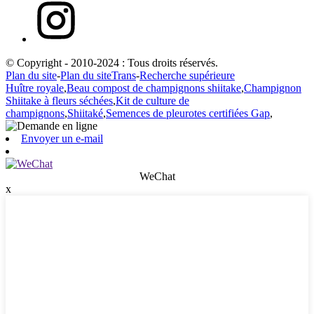
© Copyright - 2010-2024 : Tous droits réservés.
Plan du site
-
Plan du siteTrans
-
Recherche supérieure
Huître royale
,
Beau compost de champignons shiitake
,
Champignon
Shiitake à fleurs séchées
,
Kit de culture de
champignons
,
Shiitaké
,
Semences de pleurotes certifiées Gap
,
Envoyer un e-mail
WeChat
x