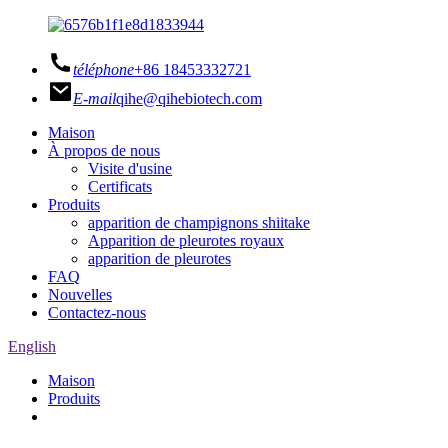
téléphone
+86 18453332721
E-mail
qihe@qihebiotech.com
Maison
À propos de nous
Visite d'usine
Certificats
Produits
apparition de champignons shiitake
Apparition de pleurotes royaux
apparition de pleurotes
FAQ
Nouvelles
Contactez-nous
English
Maison
Produits