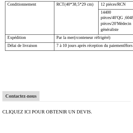
Conditionnement
RCT
(40*38,5*29 cm)
12 pièces/RCN
14400
pièces/40
QG ;
604
'
pièces/20
Médecin
'
généraliste
Expédition
Par la mer
(r
conteneur réfrigéré
)
Délai de livraison
7 à 10 jours après réception du paiement
Hors 
Contactez-nous
CLIQUEZ ICI POUR OBTENIR UN DEVIS.