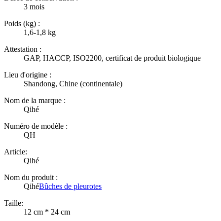
3 mois
Poids (kg) :
1,6-1,8 kg
Attestation :
GAP, HACCP, ISO2200, certificat de produit biologique
Lieu d'origine :
Shandong, Chine (continentale)
Nom de la marque :
Qihé
Numéro de modèle :
QH
Article:
Qihé
Nom du produit :
Qihé
Bûches de pleurotes
Taille:
12 cm * 24 cm