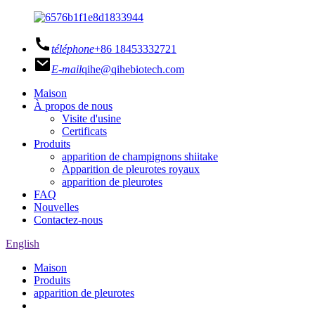
téléphone
+86 18453332721
E-mail
qihe@qihebiotech.com
Maison
À propos de nous
Visite d'usine
Certificats
Produits
apparition de champignons shiitake
Apparition de pleurotes royaux
apparition de pleurotes
FAQ
Nouvelles
Contactez-nous
English
Maison
Produits
apparition de pleurotes