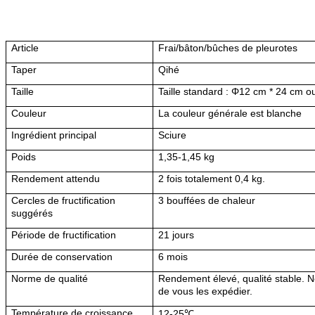
Article
Frai/bâton/bûches de pleurotes
Taper
Qihé
Taille
Taille standard : Φ12 cm * 24 cm o
Couleur
La couleur générale est blanche
Ingrédient principal
Sciure
Poids
1,35-1,45 kg
Rendement attendu
2 fois totalement 0,4 kg.
Cercles de fructification
3 bouffées de chaleur
suggérés
Période de fructification
21 jours
Durée de conservation
6 mois
Norme de qualité
Rendement élevé, qualité stable. N
de vous les expédier.
Température de croissance
12-25℃