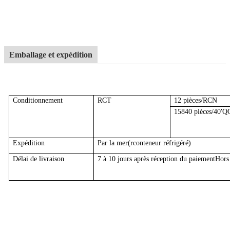
Emballage et expédition
Conditionnement
RCT
12 pièces/RCN
15840 pièces/40
QG
'
Expédition
Par la mer
(r
conteneur réfrigéré
)
Délai de livraison
7 à 10 jours après réception du paiement
Hors 