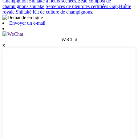
Champignon Shiitake à fleurs séchées
,
Beau compost de
champignons shiitake
,
Semences de pleurotes certifiées Gap
,
Huître
royale
,
Shiitaké
,
Kit de culture de champignons
,
Envoyer un e-mail
WeChat
x