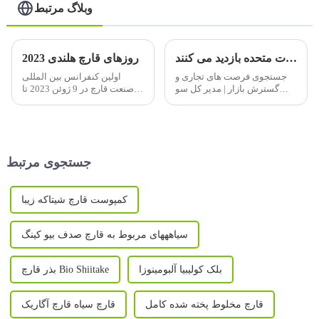
وبلاگ مرتبط
آقای سو جیانچانگ و هیئت او از ایالات متحده بازدید می کنند
روزهای قارچ هلندی 2023
جستجوی فرصت های تجاری و
اولین کنفرانس بین المللی
گسترش بازار | مدیر کل سو
صنعت قارچ در 9 ژوئن 2023 تا
جیان چانگ و هیئت او از ایالات
13 ژوئن 2023 در Zibo،
متحده بازدید می کنند
شاندونگ، چین برگزار می شود.
این به طور مشترک توسط
CFNA و Qihe Biotech میزبانی
می شود.
جستجوی مرتبط
کمپوست قارچ شیتاکه زیبا
سیاهههای مربوط به قارچ صدف بیو کینگ
بلک کولیبیا آلبومینوزا
بذر قارچ Bio Shiitake
قارچ مخلوط پخته شده کامل
قارچ سیاه قارچ آگاریک