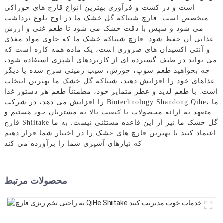
است و در کشت و فرآوری بهترین انواع قارچ های خوراکی
متخصص است. قارچ شیتاکه گل خشک ما در اوج بلوغ برداشت
می شود و سپس با دقت خشک می شود تا طعم غنی و ارزش
غذایی آن حفظ شود. قارچ شیتاکه خشک ما که حاوی مواد مغذی
و آنتی اکسیدان های ضروری است، یک ماده همه کاره است که
می تواند در طیف گسترده ای از کاربردهای آشپزی استفاده شود،
چه بخواهید طعم سوپ، خورش، سیب زمینی سرخ شده یا دیگر
غذاهای خود را افزایش دهید، شیتاکه گل خشک ما بهترین انتخاب
است. با طعم لذیذ و عطر متمایز خود، مطمئناً طعم هر دستور غذا
را افزایش می دهد، در شرکت Biotechnology Shandong Qihe، ما
متعهد به ارائه محصولات با کیفیت بالا به مشتریان خود هستیم و
قارچ Shiitake گل خشک ما نیز از این قاعده مستثنی نیست. به ما
اعتماد کنید تا بهترین قارچ های خشک را در اختیار شما قرار دهیم
که نیازهای آشپزی شما را برآورده می کند
محصولات مرتبط