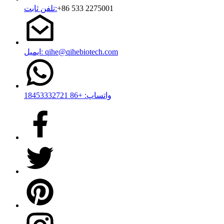
‎+86 533 2275001‎
تلفن ثابت:
ایمیل: qihe@qihebiotech.com
واتساپ: +86 18453332721