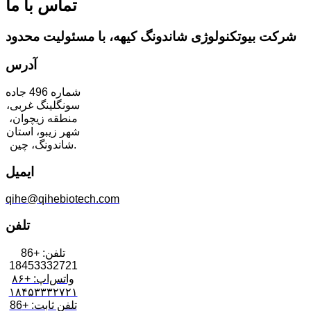
تماس با ما
شرکت بیوتکنولوژی شاندونگ کیهه، با مسئولیت محدود
آدرس
شماره 496 جاده
سونگلینگ غربی،
منطقه زیچوان،
شهر زیبو، استان
شاندونگ، چین.
ایمیل
qihe@qihebiotech.com
تلفن
تلفن: +86
18453332721
واتس‌اپ: +۸۶
۱۸۴۵۳۳۳۲۷۲۱
تلفن ثابت: +86