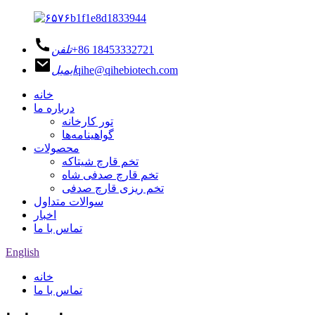
‎+86 18453332721‎
تلفن
qihe@qihebiotech.com
ایمیل
خانه
درباره ما
تور کارخانه
گواهینامه‌ها
محصولات
تخم قارچ شیتاکه
تخم قارچ صدفی شاه
تخم ریزی قارچ صدفی
سوالات متداول
اخبار
تماس با ما
English
خانه
تماس با ما