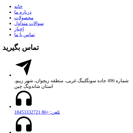
خانه
درباره ما
محصولات
سوالات متداول
اخبار
تماس با ما
تماس بگیرید
شماره 496 جاده سونگلینگ غربی، منطقه زیچوان، شهر زیبو،
استان شاندونگ چین
تلفن: +86 18453332721