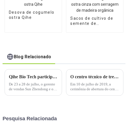
Desova de cogumelo
ostra Qihe
Sacos de cultivo de
semente de
cogumelo ostra cinza
com serragem de
madeira orgânica
Blog Relacionado
Qihe Bio Tech participou da exposição 'Food & Hotel Indonesia 2019'
O centro técnico de treinamento de cogumelos shiitake Qihe (internacional) está sendo inaugurado hoje
De 23 a 28 de julho, o gerente
Em 10 de julho de 2019, a
de vendas Sun Zhendong e os
cerimônia de abertura do centro
funcionários Liang Zhen e
de treinamento de cogumelo
Ding Lijuan etc. da Shandong
shiitake Qihe (Internacional)
Qihe Bio Technology Co., Ltd
será aberta no Youyaling Hotel,
participaram da exposição
cidade de Zibo. O presidente
'Food & Hotel Indonesia 2019'.
Su Sitong, o vice-gerente geral
Pesquisa Relacionada
Su Jianhua e...