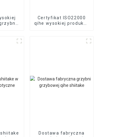
ysokiej
Certyfikat ISO22000
 grzybni
qihe wysokiej produkcji
eksport
grzybnia shiitake na
sprzedaż
shiitake
Dostawa fabryczna