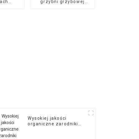
kach
grzybni grzybowej
zne
qihe shiitake
Wysokiej jakości
organiczne zarodniki
grzybów shiitake