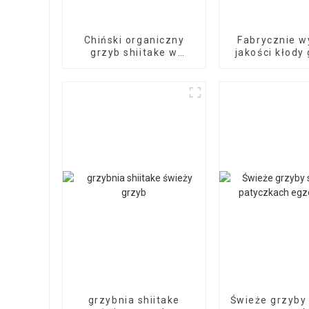
Chiński organiczny
Fabrycznie w
grzyb shiitake w
jakości kłody
hurtowych cenach
shiitake na 
grzybnia shiitake
Świeże grzyby 