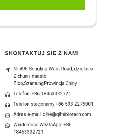
SKONTAKTUJ SIĘ Z NAMI
Nr 496 Songling West Road, dzielnica
Zichuan, miasto
Zibo,
Szantung
Prowincja Chiny
Telefon: +86 18453332721
Telefon stacjonarny:
+86 533 2275001
Adres e-mail: qihe@qihebiotech.com
Wiadomość WhatsApp: +86
18453332721