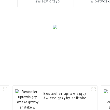
świeży grzyb
w patycz
egzotyc
Bestseller uprawiający
świeże grzyby shiitake
w formie patyczków na
sprzedaż