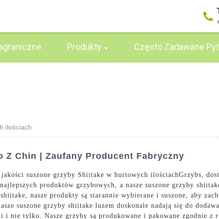
agraniczne
Produkty
Często Zadawane Pyt
 ilościach
 Z Chin | Zaufany Producent Fabryczny
jakości suszone grzyby Shiitake w hurtowych ilościach
Grzyb
s, do
u najlepszych produktów grzybowych, a nasze suszone grzyby shiita
hiitake, nasze produkty są starannie wybierane i suszone, aby zac
ze suszone grzyby shiitake luzem doskonale nadają się do dodawa
i i nie tylko. Nasze grzyby są produkowane i pakowane zgodnie z 