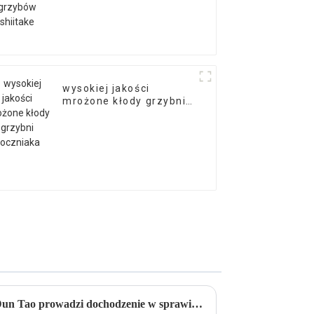
wysokiej jakości
mrożone kłody grzybni
boczniaka
Sekretarz gminy Zibo Jiang Dun Tao prowadzi dochodzenie w sprawie Qihebiotech