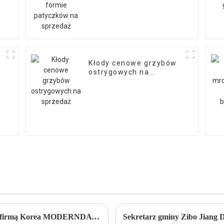
Kłody cenowe grzybów
ostrygowych na
sprzedaż
Nasza firma podpisuje umowę agencyjną z firmą Korea MODERNDAY Company