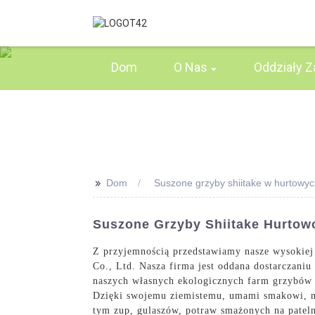
Dom
O Nas
Oddziały Z
>>
Dom
Suszone grzyby shiitake w hurtowych
Suszone Grzyby Shiitake Hurtowo
Z przyjemnością przedstawiamy nasze wysokiej 
Co., Ltd. Nasza firma jest oddana dostarczani
naszych własnych ekologicznych farm grzybów s
Dzięki swojemu ziemistemu, umami smakowi, nas
tym zup, gulaszów, potraw smażonych na pateln