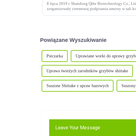
8 lipca 2019 r. Shandong Qihe Biotechnology Co.,
zorganizowały ceremonię podpisania umowy w sali k
wyraźnie upoważniło MODERNDAY do sprzedaży mus
Powiązane Wyszukiwanie
Pieczarka
Uprawiane worki do uprawy grzy
Uprawa świeżych zarodników grzybów shiitake
Suszone Shiitake z upraw bazowych
Suszony
Leave Your Message