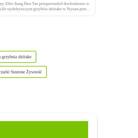
iny Zibo Jiang Dun Tao przeprowadził dochodzenie w
myśle wydobywczym grzybów shiitake w Yiyuan przez
 grzybnia shiitake
czarki Suszone Żywność