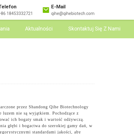
Telefon
E-Mail
+86 18453332721
qihe@qihebiotech.com
ania
Aktualności
Skontaktuj Się Z Nami
starczone przez Shandong Qihe Biotechnology
ke luzem nie są wyjątkiem. Pochodzące z
hować ich bogaty smak i wartość odżywczą.
nia głębi i bogactwa do szerokiej gamy dań, w
rygorystycznymi standardami jakości, aby