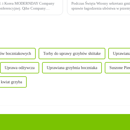
 Ltd. i Korea MODERNDAY Company
Podczas Święta Wiosny sekretarz gm
onferencyjnej. Qihe Company
sprawie łagodzenia ubóstwa w prze
h...
firmę Qihe Biotech.
bów boczniakowych
Torby do uprawy grzybów shiitake
Uprawiana
Uprawa odżywcza
Uprawiana grzybnia boczniaka
Suszone Pie
 kwiat grzyba