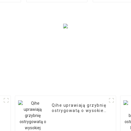
eksport produkcji
grzybów shi
kultur
Qihe uprawiają grzybnię
ostrygowatą o wysokiej
wydajności, eksportują
ją