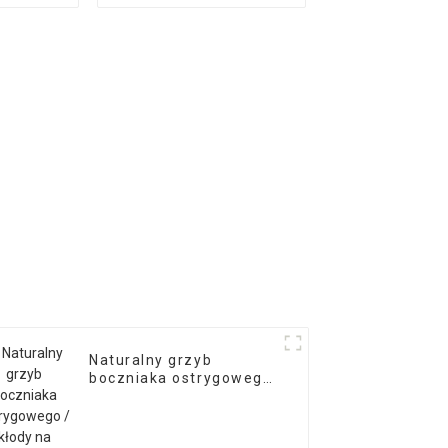
itake
shiitake log
a
Naturalny grzyb
boczniaka ostrygowego
/ kłody na sprzedaż