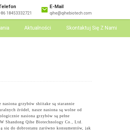
Telefon
E-Mail
+86 18453332721
qihe@qihebiotech.com
ania
Aktualności
Skontaktuj Się Z Nami
nasiona grzybów shiitake są starannie
uralnych źródeł, nasze nasiona są wolne od
ologicznie nasiona grzybów są pełne
i. W Shandong Qihe Biotechnology Co., Ltd.
ją się do dobrostanu zarówno konsumentów, jak