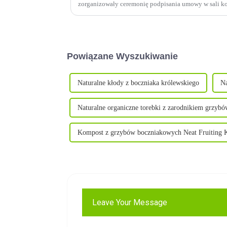
zorganizowały ceremonię podpisania umowy w sali k
wyraźnie upoważniło MODERNDAY do sprzedaży mus
Powiązane Wyszukiwanie
Naturalne kłody z boczniaka królewskiego
Na
Naturalne organiczne torebki z zarodnikiem grzybów
Kompost z grzybów boczniakowych Neat Fruiting 
Leave Your Message