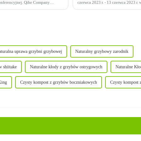
onferencyjnej. Qihe Company
czerwca 2023 r. - 13 czerwca 2023 r.
h...
wspólnie przez CFNA i Qihe Biotech
turalna uprawa grzybni grzybowej
Naturalny grzybowy zarodnik
 shiitake
Naturalne kłody z grzybów ostrygowych
Naturalne Kł
King
Czysty kompost z grzybów boczniakowych
Czysty kompost 