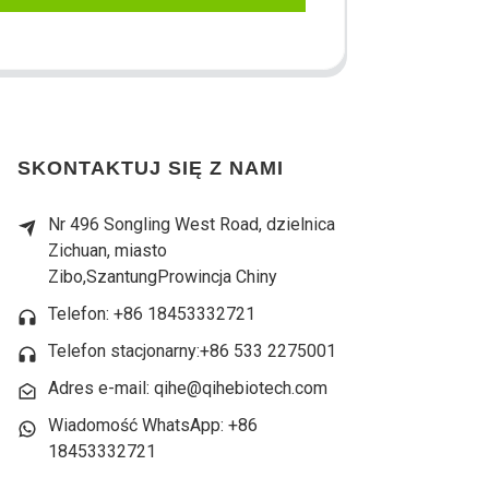
SKONTAKTUJ SIĘ Z NAMI
Nr 496 Songling West Road, dzielnica
Zichuan, miasto
Zibo,
Szantung
Prowincja Chiny
Telefon: +86 18453332721
Telefon stacjonarny:
+86 533 2275001
Adres e-mail: qihe@qihebiotech.com
Wiadomość WhatsApp: +86
18453332721