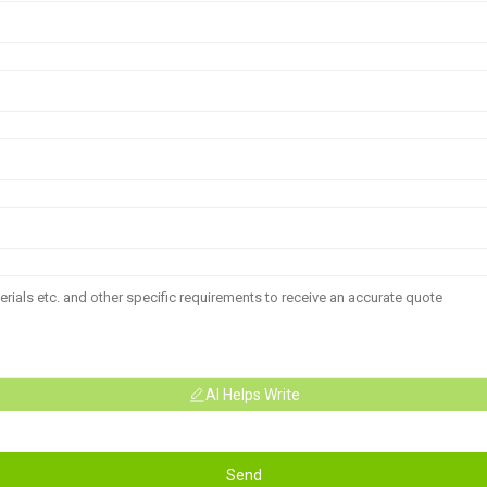
AI Helps Write
Send