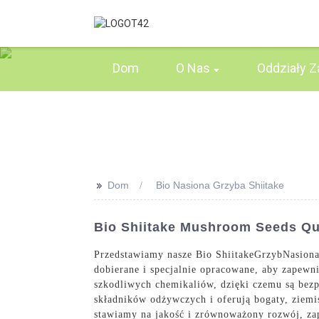
Dom
O Nas
Oddziały Z
>>
Dom
Bio Nasiona Grzyba Shiitake
Bio Shiitake Mushroom Seeds Quo
Przedstawiamy nasze Bio Shiitake
Grzyb
Nasiona
dobierane i specjalnie opracowane, aby zapewni
szkodliwych chemikaliów, dzięki czemu są bezp
składników odżywczych i oferują bogaty, ziemi
stawiamy na jakość i zrównoważony rozwój, zap