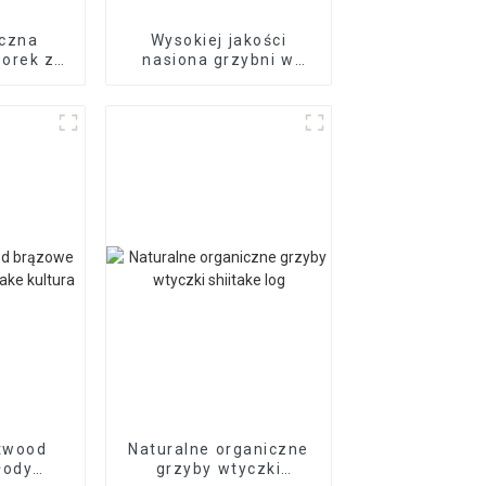
yczna
Wysokiej jakości
orek z
nasiona grzybni w
grzyba
sztyfcie
przedaż
itwood
Naturalne organiczne
łody
grzyby wtyczki