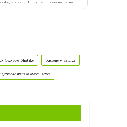
 w Zibo, Shandong, Chiny. Jest ona organizowana
.
ody Grzybów Shiitake
Suszone w naturze
z grzybów shiitake owocujących