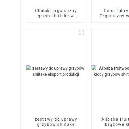
Chiński organiczny
Cena fabr
grzyb shiitake w
Organiczny w
hurtowych cenach
zarodnikiem 
shiitake na s
zestawy do uprawy
Alibaba fru
grzybów shiitake
brązowe k