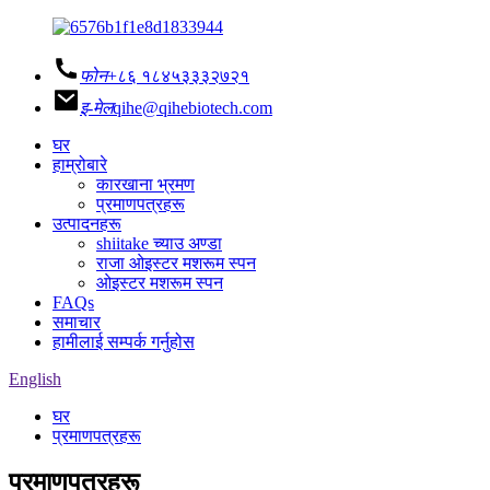
फोन
+८६ १८४५३३३२७२१
इ-मेल
qihe@qihebiotech.com
घर
हाम्रोबारे
कारखाना भ्रमण
प्रमाणपत्रहरू
उत्पादनहरू
shiitake च्याउ अण्डा
राजा ओइस्टर मशरूम स्पन
ओइस्टर मशरूम स्पन
FAQs
समाचार
हामीलाई सम्पर्क गर्नुहोस
English
घर
प्रमाणपत्रहरू
प्रमाणपत्रहरू