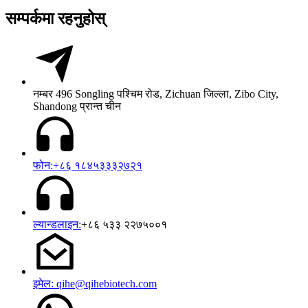
सम्पर्कमा रहनुहोस्
नम्बर 496 Songling पश्चिम रोड, Zichuan जिल्ला, Zibo City,
Shandong प्रान्त चीन
फोन:+८६ १८४५३३३२७२१
ल्यान्डलाइन:
+८६ ५३३ २२७५००१
इमेल: qihe@qihebiotech.com