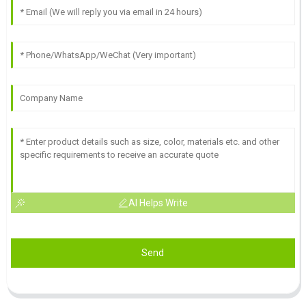
AI Helps Write
Send