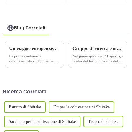
Qihe
di Frutta in Sacchi
Blog Correlati
Un viaggio europeo senza sosta
Gruppo di ricerca e investigazione dell'Accademia provinciale delle scienze sociali dello Shandong
La prima conferenza
Nel pomeriggio del 21 agosto, i
internazionale sull'industria dei
leader del team di ricerca della
funghi si terrà dal 9 al 13
Shandong Academy of Social
giugno 2023 a Zibo,
Sciences si sono recati alla
Shandong, Cina. È ospitata
Qihe Wuyuan Mushroom
congiuntamente da CFNA e
Industry Poverty Alleviation
Qihe Biotech.
Base per le indagini. Il...
Ricerca Correlata
Estratto di Shiitake
Kit per la coltivazione di Shiitake
Sacchetto per la coltivazione di Shiitake
Tronco di shiitake