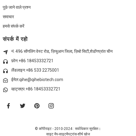
पूछे जाने वाले प्रश्न
समाचार
हमसे संपर्क करें
संपर्क में रहो
नं. 496 सोंगलिंग वेस्ट रोड, ज़िचुआन जिला, ज़िबो सिटी,
शेडोंग
प्रांत चीन
फ़ोन:+86 18453332721
लैंडलाइन:
+86 533 2275001
ईमेल:qihe@qihebiotech.com
व्हाट्सएप:+86 18453332721
© कॉपीराइट - 2010-2024 : सर्वाधिकार सुरक्षित।
साइट मैप
-
साइटमैपट्रांस
-
शीर्ष खोज