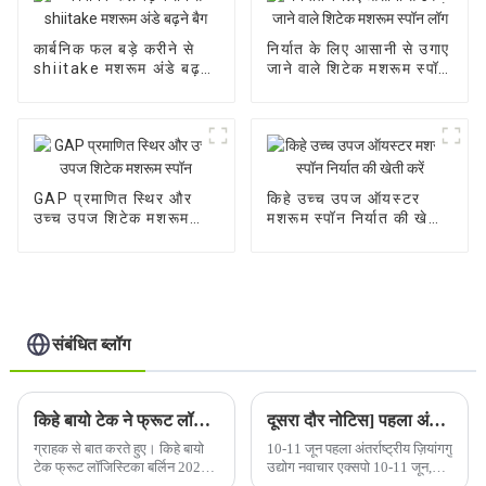
कार्बनिक फल बड़े करीने से
निर्यात के लिए आसानी से उगाए
shiitake मशरूम अंडे बढ़ने
जाने वाले शिटेक मशरूम स्पॉन
बैग
लॉग
GAP प्रमाणित स्थिर और
किहे उच्च उपज ऑयस्टर
उच्च उपज शिटेक मशरूम
मशरूम स्पॉन निर्यात की खेती
स्पॉन
करें
संबंधित ब्लॉग
किहे बायो टेक ने फ्रूट लॉजिस्टिका बर्लिन 2020 में भाग लिया।
दूसरा दौर नोटिस] पहला अंतर्राष्ट्रीय ज़ियांगगु मशरूम उद्योग नवाचार एक्सपो
ग्राहक से बात करते हुए। किहे बायो
10-11 जून पहला अंतर्राष्ट्रीय ज़ियांगगु
टेक फ्रूट लॉजिस्टिका बर्लिन 2020 में
उद्योग नवाचार एक्सपो 10-11 जून,
भाग लेते हैं। किहे बायो टेक फ्रूट
2023 को चीन के शेडोंग प्रांत में ज़िबो