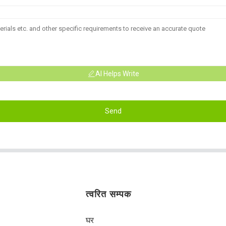
AI Helps Write
Send
त्वरित सम्पक
घर