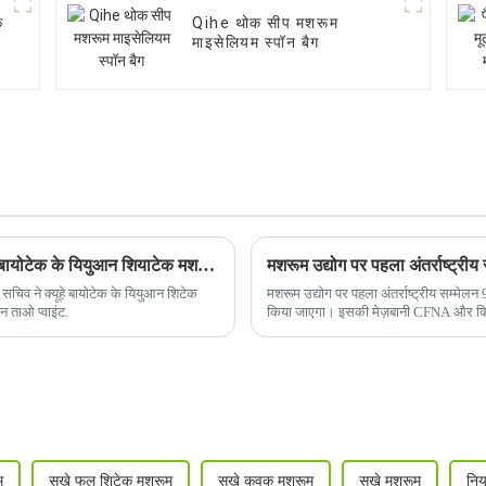
क
Qihe थोक सीप मशरूम
माइसेलियम स्पॉन बैग
ज़ीबो नगरपालिका के सचिव जियांग डुन ताओ ने क्यूहे बायोटेक के यियुआन शियाटेक मशरूम औद्योगिक गरीबी उन्मूलन के आधार पर जांच की
मशरूम उद्योग पर पहला अंतर्राष्ट्रीय
सचिव ने क्यूहे बायोटेक के यियुआन शिटेक
मशरूम उद्योग पर पहला अंतर्राष्ट्रीय सम्मेल
 ताओ प्वाइंट.
किया जाएगा। इसकी मेज़बानी CFNA और किहे बा
म
सूखे फूल शिटेक मशरूम
सूखे कवक मशरूम
सूखे मशरूम
निर