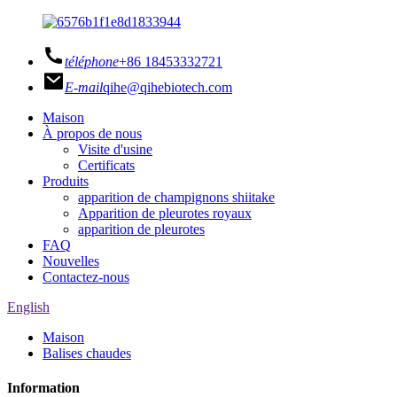
téléphone
+86 18453332721
E-mail
qihe@qihebiotech.com
Maison
À propos de nous
Visite d'usine
Certificats
Produits
apparition de champignons shiitake
Apparition de pleurotes royaux
apparition de pleurotes
FAQ
Nouvelles
Contactez-nous
English
Maison
Balises chaudes
Information