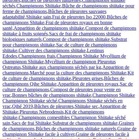
pleurotes
,
Bûches de pleurotes naturelles
,
Champignons shiitake
séchés
,
Champignons Shiitake
,
Bûche de champignons shiitake pour
ferme de champignons
,
Bûches de pleurotes sauvages
adaptabilité
,
Shiitake sain
,
Frai de pleurotes Iso 22000
,
Bûches de
champignons Shitake
,
Frai de pleurotes royaux en bonne
santé
,
Apparition de champignons shiitake
,
Compost de champignons
shiitake à fruits soignés
,
Sacs de frai de champignons shiitake
biologiques naturels
,
Compost de champignons shiitake
,
Substrat
pour champignons shiitake
,
Sac de culture de champignons
shiitake
,
Cultiver des champignons shiitake
,
Lentinus
Edodes
,
Champignons frais
,
Champignon Shiitake Mycélium de
champignon Shiitake
,
Mycélium de champignon Pleurotus
Ostreatus
,
Shiitake aux champignons séchés par kg
,
Apparition de
champignons
,
Marché pour la culture des champignons Shiitake
,
Kit
de culture de champignons shiitake
,
Pleurotes grises
,
Bûches de
champignons Qihe Shiitake
,
Apparition de pleurotes royaux
,
Sac de
culture de champignons
,
Compost de pleurotes pour vente en
vrac
,
Bonnes bûches de champignons shiitake
,
Champignon Shiitake
Champignon Shiitake séché
,
Champignons Shiitake séchés en
vrac
,
Qihé 2019
,
Bûches de pleurotes
,
Shiitake sec
,
Apparition de
Shiitake
,
Pleurotus Nebrodensis
,
Kit de champignons
shiitake
,
Champignons comestibles Champignon Shiitake séché
sain
,
Sacs de frai Shiitake
,
Substrat de champignons shiitake
,
Graines
de champignons
,
Bûches de champignons shiitake naturels
,
Graine de
champignon Shiitake facile à cultiver
,
Graine de pleurotes facile à