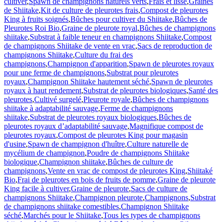
cultiver
,
Spawn de champignons naturels verts
,
Frais et lisse
,
Graines
de Shiitake
,
Kit de culture de pleurotes frais
,
Compost de pleurotes
King à fruits soignés
,
Bûches pour cultiver du Shiitake
,
Bûches de
Pleurotes Roi Bio
,
Graine de pleurote royal
,
Bûches de champignons
shiitake
,
Substrat à faible teneur en champignons Shiitake
,
Compost
de champignons Shiitake de vente en vrac
,
Sacs de reproduction de
champignons Shiitake
,
Culture du frai des
champignons
,
Champignon d'apparition
,
Spawn de pleurotes royaux
pour une ferme de champignons
,
Substrat pour pleurotes
royaux
,
Champignon Shiitake hautement séché
,
Spawn de pleurotes
royaux à haut rendement
,
Substrat de pleurotes biologiques
,
Santé des
pleurotes
,
Cultivé surgelé
,
Pleurote royale
,
Bûches de champignons
shiitake à adaptabilité sauvage
,
Ferme de champignons
shiitake
,
Substrat de pleurotes royaux biologiques
,
Bûches de
pleurotes royaux d’adaptabilité sauvage
,
Magnifique compost de
pleurotes royaux
,
Compost de pleurotes King pour magasin
d'usine
,
Spawn de champignon d'huître
,
Culture naturelle de
mycélium de champignon
,
Poudre de champignons Shiitake
biologique
,
Champignon shiitake
,
Bûches de culture de
champignons
,
Vente en vrac de compost de pleurotes King
,
Shiitaké
Bio
,
Frai de pleurotes en bois de fruits de pomme
,
Graine de pleurote
King facile à cultiver
,
Graine de pleurote
,
Sacs de culture de
champignons Shiitake
,
Champignon pleurote
,
Champignons
,
Substrat
de champignons shiitake comestibles
,
Champignon Shiitake
séché
,
Marchés pour le Shiitake
,
Tous les types de champignons