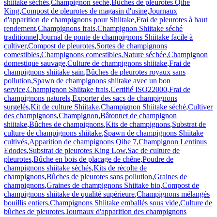
shiitake séchés
,
Champignon séché
,
Bûches de pleurotes Qihe
King
,
Compost de pleurotes de magasin d'usine
,
Journaux
d'apparition de champignons pour Shiitake
,
Frai de pleurotes à haut
rendement
,
Champignons frais
,
Champignon Shiitake séché
traditionnel
,
Journal de ponte de champignons Shiitake facile à
cultiver
,
Compost de pleurotes
,
Sortes de champignons
comestibles
,
Champignons comestibles
,
Nature séchée
,
Champignon
domestique sauvage
,
Culture de champignons shiitake
,
Frai de
champignons shiitake sain
,
Bûches de pleurotes royaux sans
pollution
,
Spawn de champignons shiitake avec un bon
service
,
Champignon Shiitake frais
,
Certifié ISO22000
,
Frai de
champignons naturels
,
Exporter des sacs de champignons
surgelés
,
Kit de culture Shiitake
,
Champignon Shiitake séché
,
Cultiver
des champignons
,
Champignon
,
Bâtonnet de champignon
shiitake
,
Bûches de champignons
,
Kits de champignons
,
Substrat de
culture de champignons shiitake
,
Spawn de champignons Shiitake
cultivés
,
Apparition de champignons Qihe 7
,
Champignon Lentinus
Edodes
,
Substrat de pleurotes King Low
,
Sac de culture de
pleurotes
,
Bûche en bois de placage de chêne
,
Poudre de
champignons shiitake séchés
,
Kits de récolte de
champignons
,
Bûches de pleurotes sans pollution
,
Graines de
champignons
,
Graines de champignons Shiitake bio
,
Compost de
champignons shiitake de qualité supérieure
,
Champignons mélangés
bouillis entiers
,
Champignons Shiitake emballés sous vide
,
Culture de
bûches de pleurotes
,
Journaux d'apparition des champignons