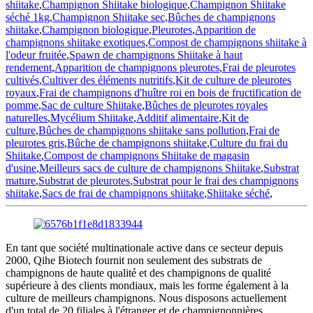
shiitake
,
Champignon Shiitake biologique
,
Champignon Shiitake
séché 1kg
,
Champignon Shiitake sec
,
Bûches de champignons
shiitake
,
Champignon biologique
,
Pleurotes
,
Apparition de
champignons shiitake exotiques
,
Compost de champignons shiitake à
l'odeur fruitée
,
Spawn de champignons Shiitake à haut
rendement
,
Apparition de champignons pleurotes
,
Frai de pleurotes
cultivés
,
Cultiver des éléments nutritifs
,
Kit de culture de pleurotes
royaux
,
Frai de champignons d'huître roi en bois de fructification de
pomme
,
Sac de culture Shiitake
,
Bûches de pleurotes royales
naturelles
,
Mycélium Shiitake
,
Additif alimentaire
,
Kit de
culture
,
Bûches de champignons shiitake sans pollution
,
Frai de
pleurotes gris
,
Bûche de champignons shiitake
,
Culture du frai du
Shiitake
,
Compost de champignons Shiitake de magasin
d'usine
,
Meilleurs sacs de culture de champignons Shiitake
,
Substrat
mature
,
Substrat de pleurotes
,
Substrat pour le frai des champignons
shiitake
,
Sacs de frai de champignons shiitake
,
Shiitake séché
,
En tant que société multinationale active dans ce secteur depuis
2000, Qihe Biotech fournit non seulement des substrats de
champignons de haute qualité et des champignons de qualité
supérieure à des clients mondiaux, mais les forme également à la
culture de meilleurs champignons. Nous disposons actuellement
d'un total de 20 filiales à l'étranger et de champignonnières