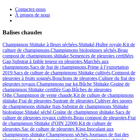
Contactez-nous
À propos de nous
Balises chaudes
Champignon Shiitake à fleurs séchées
,
Shiitaké
,
Huître royale
,
Kit de
culture de champignons
,
Champignons biologiques séchés
,
Beau
compost de champignons shiitake
,
Semences de pleurotes certifiées
Gap
,
Substrat à faible teneur en pleurotes
,
Marchés aux
champignons
,
Sacs de frai de champignons
,
Prime à l’exportation
2019
,
Sacs de culture de champignons Shiitake cultivés
,
Compost de
pleurotes à fruits soignés
,
Bouchons de pleurotes
,
Culture du frai des
pleurotes royaux
,
Champignons par kg
,
Bûche Shiitake
,
Graine de
champignon Shiitake certifiée Gap
,
Bûches de pleurotes
Qihe
,
Champignon de vente chaude
,
Kit de culture de champignons
shiitake
,
Frai de pleurotes
,
Sustrate de pleurotes
,
Cultiver des spores
de champignons shiitake frais
,
Substrat de champignons Shiitake
biologique
,
Shitaké séché
,
Graine de champignon shiitake
,
Sacs de
culture de pleurotes royaux cultivés
,
Beau compost de pleurotes
,
Frai
de champignon Shiitake d'OIN 22000
,
Kit de culture de
pleurotes
,
Sac de culture de pleurotes King
,
Inoculant aux
champignons shiitake
,
Champignons séchés
,
Journaux de frai des