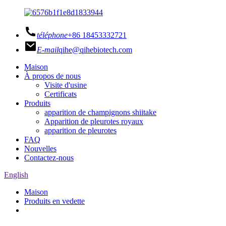
téléphone
+86 18453332721
E-mail
qihe@qihebiotech.com
Maison
À propos de nous
Visite d'usine
Certificats
Produits
apparition de champignons shiitake
Apparition de pleurotes royaux
apparition de pleurotes
FAQ
Nouvelles
Contactez-nous
English
Maison
Produits en vedette