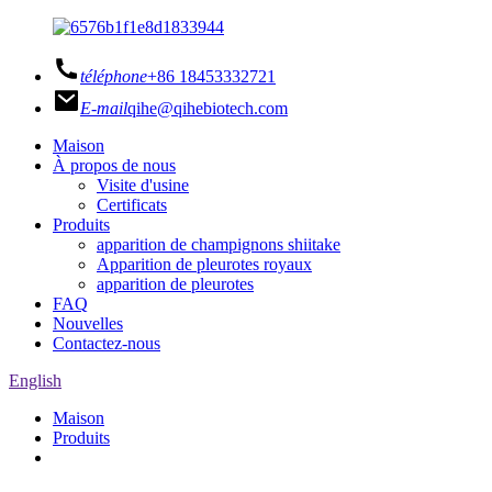
téléphone
+86 18453332721
E-mail
qihe@qihebiotech.com
Maison
À propos de nous
Visite d'usine
Certificats
Produits
apparition de champignons shiitake
Apparition de pleurotes royaux
apparition de pleurotes
FAQ
Nouvelles
Contactez-nous
English
Maison
Produits