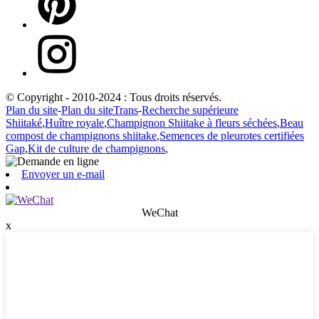
© Copyright - 2010-2024 : Tous droits réservés.
Plan du site
-
Plan du siteTrans
-
Recherche supérieure
Shiitaké
,
Huître royale
,
Champignon Shiitake à fleurs séchées
,
Beau
compost de champignons shiitake
,
Semences de pleurotes certifiées
Gap
,
Kit de culture de champignons
,
Envoyer un e-mail
WeChat
x