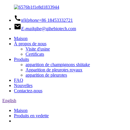
téléphone
+86 18453332721
E-mail
qihe@qihebiotech.com
Maison
À propos de nous
Visite d'usine
Certificats
Produits
apparition de champignons shiitake
Apparition de pleurotes royaux
apparition de pleurotes
FAQ
Nouvelles
Contactez-nous
English
Maison
Produits en vedette