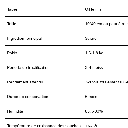
Taper
QiHe n°7
Taille
10*40 cm ou peut être 
Ingrédient principal
Sciure
Poids
1,6-1,8 kg
Période de fructification
3
-
4
mois
s
Rendement attendu
3-4
fois totalement 0,6-
Durée de conservation
6 mois
Humidité
85%-90%
Température de croissance des souches
12-25℃