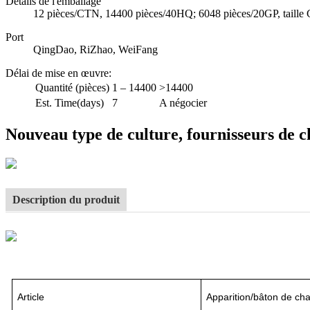
Détails de l'emballage
12 pièces/CTN, 14400 pièces/40HQ; 6048 pièces/20GP, taille C
Port
QingDao, RiZhao, WeiFang
Délai de mise en œuvre
:
Quantité (pièces)
1 – 14400
>14400
Est. Time(days)
7
A négocier
Nouveau type de culture, fournisseurs de c
Description du produit
Article
Apparition/bâton de ch