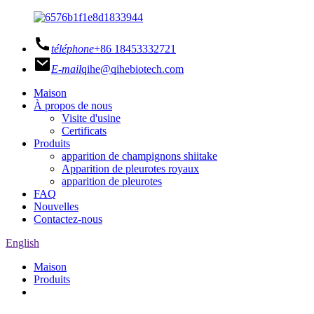
téléphone
+86 18453332721
E-mail
qihe@qihebiotech.com
Maison
À propos de nous
Visite d'usine
Certificats
Produits
apparition de champignons shiitake
Apparition de pleurotes royaux
apparition de pleurotes
FAQ
Nouvelles
Contactez-nous
English
Maison
Produits