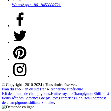
WhatsApp : +86 18453332721
© Copyright - 2010-2024 : Tous droits réservés.
Plan du site
-
Plan du siteTrans
-
Recherche supérieure
Kit de culture de champignons
,
Huître royale
,
Champignon Shiitake à
fleurs séchées
,
Semences de pleurotes certifiées Gap
,
Beau compost
de champignons shiitake
,
Shiitaké
,