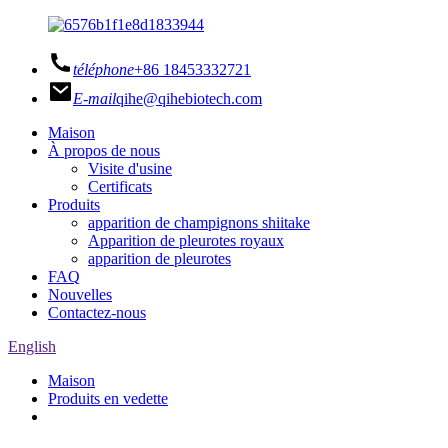
téléphone
+86 18453332721
E-mail
qihe@qihebiotech.com
Maison
À propos de nous
Visite d'usine
Certificats
Produits
apparition de champignons shiitake
Apparition de pleurotes royaux
apparition de pleurotes
FAQ
Nouvelles
Contactez-nous
English
Maison
Produits en vedette