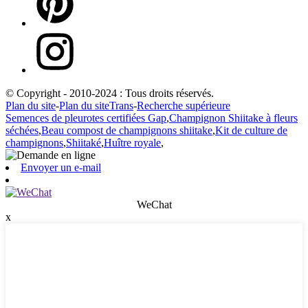
© Copyright - 2010-2024 : Tous droits réservés.
Plan du site
-
Plan du siteTrans
-
Recherche supérieure
Semences de pleurotes certifiées Gap
,
Champignon Shiitake à fleurs
séchées
,
Beau compost de champignons shiitake
,
Kit de culture de
champignons
,
Shiitaké
,
Huître royale
,
Envoyer un e-mail
WeChat
x