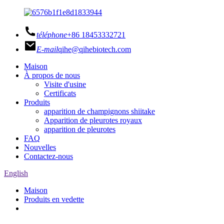
téléphone
+86 18453332721
E-mail
qihe@qihebiotech.com
Maison
À propos de nous
Visite d'usine
Certificats
Produits
apparition de champignons shiitake
Apparition de pleurotes royaux
apparition de pleurotes
FAQ
Nouvelles
Contactez-nous
English
Maison
Produits en vedette