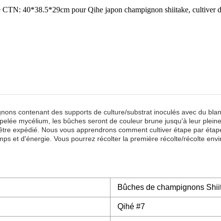
le CTN: 40*38.5*29cm pour Qihe japon champignon shiitake, cultiver
ons contenant des supports de culture/substrat inoculés avec du blan
elée mycélium, les bûches seront de couleur brune jusqu'à leur pleine 
tre expédié. Nous vous apprendrons comment cultiver étape par étape
s et d'énergie. Vous pourrez récolter la première récolte/récolte envi
Bûches de champignons Shii
Qihé #7