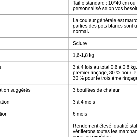
Taille standard : 10*40 cm ou 
personnalisé selon vos besoi
La couleur générale est marr
parties des pots blancs son
normal.
Sciure
1,6-1,8 kg
u
3 à 4 fois au total 0,6 à 0,8 kg
premier rinçage, 30 % pour le
30 % pour le troisième rinçag
cation suggérés
3 bouffées de chaleur
ation
3 à 4 mois
tion
6 mois
Rendement élevé, qualité sta
vérifierons toutes les marcha
vous les expédier.