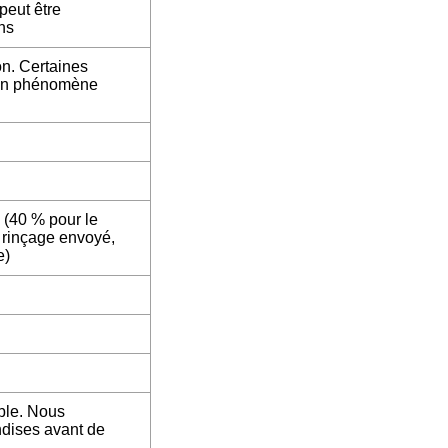
peut être
ns
on. Certaines
t un phénomène
. (40 % pour le
 rinçage envoyé,
e)
ble. Nous
ndises avant de