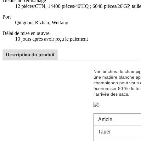
Détails de l'emballage
12 pièces/CTN, 14400 pièces/40'HQ ; 6048 pièces/20'GP, tail
Port
Qingdao, Rizhao, Weifang
Délai de mise en œuvre
:
10 jours après avoir reçu le paiement
Description du produit
Nos bûches de champign
une matière blanche app
champignon peut vous ê
économiser 80 % de temp
l'arrivée des sacs.
Article
Taper