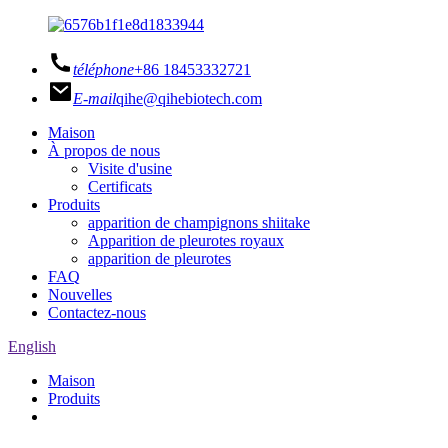
téléphone
+86 18453332721
E-mail
qihe@qihebiotech.com
Maison
À propos de nous
Visite d'usine
Certificats
Produits
apparition de champignons shiitake
Apparition de pleurotes royaux
apparition de pleurotes
FAQ
Nouvelles
Contactez-nous
English
Maison
Produits