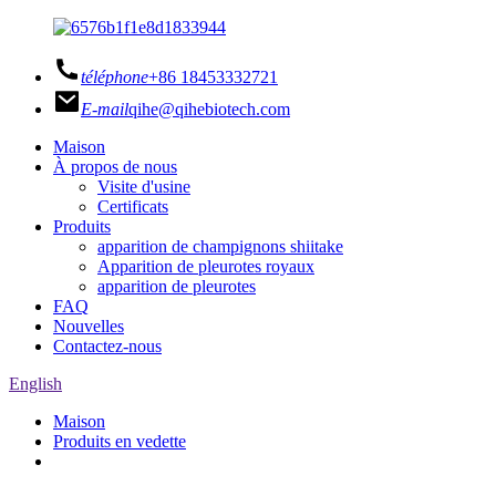
téléphone
+86 18453332721
E-mail
qihe@qihebiotech.com
Maison
À propos de nous
Visite d'usine
Certificats
Produits
apparition de champignons shiitake
Apparition de pleurotes royaux
apparition de pleurotes
FAQ
Nouvelles
Contactez-nous
English
Maison
Produits en vedette