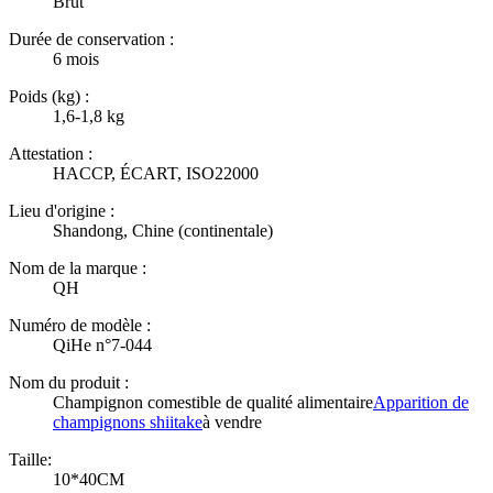
Brut
Durée de conservation :
6 mois
Poids (kg) :
1,6-1,8 kg
Attestation :
HACCP, ÉCART, ISO22000
Lieu d'origine :
Shandong, Chine (continentale)
Nom de la marque :
QH
Numéro de modèle :
QiHe n°7-044
Nom du produit :
Champignon comestible de qualité alimentaire
Apparition de
champignons shiitake
à vendre
Taille:
10*40CM