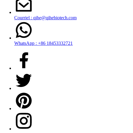
Courriel : qihe@qihebiotech.com
WhatsApp : +86 18453332721