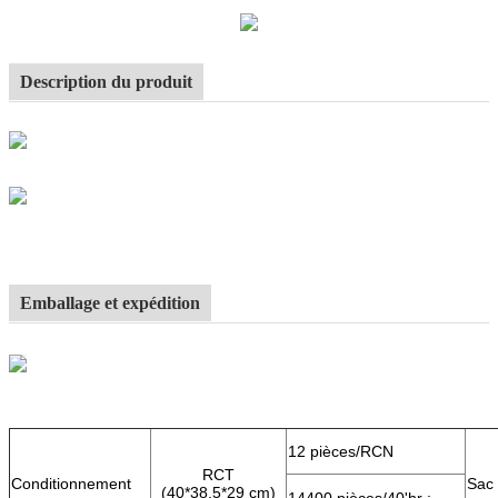
Description du produit
Emballage et expédition
12 pièces/RCN
RCT
Conditionnement
Sac 
(40*38,5*29 cm)