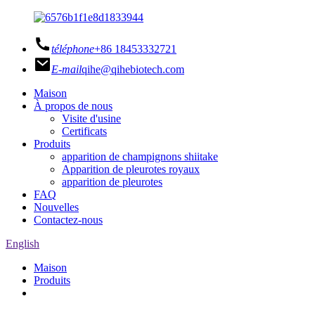
téléphone
+86 18453332721
E-mail
qihe@qihebiotech.com
Maison
À propos de nous
Visite d'usine
Certificats
Produits
apparition de champignons shiitake
Apparition de pleurotes royaux
apparition de pleurotes
FAQ
Nouvelles
Contactez-nous
English
Maison
Produits