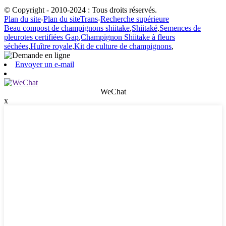
© Copyright - 2010-2024 : Tous droits réservés.
Plan du site
-
Plan du siteTrans
-
Recherche supérieure
Beau compost de champignons shiitake
,
Shiitaké
,
Semences de
pleurotes certifiées Gap
,
Champignon Shiitake à fleurs
séchées
,
Huître royale
,
Kit de culture de champignons
,
Envoyer un e-mail
WeChat
x