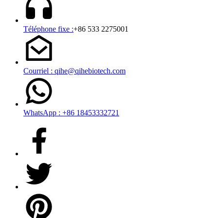
Téléphone fixe :
+86 533 2275001
Courriel : qihe@qihebiotech.com
WhatsApp : +86 18453332721