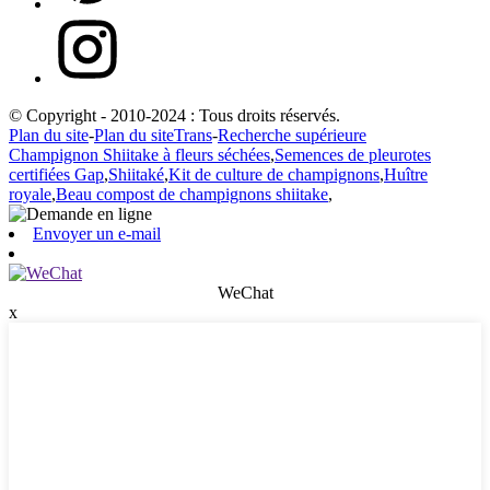
© Copyright - 2010-2024 : Tous droits réservés.
Plan du site
-
Plan du siteTrans
-
Recherche supérieure
Champignon Shiitake à fleurs séchées
,
Semences de pleurotes
certifiées Gap
,
Shiitaké
,
Kit de culture de champignons
,
Huître
royale
,
Beau compost de champignons shiitake
,
Envoyer un e-mail
WeChat
x