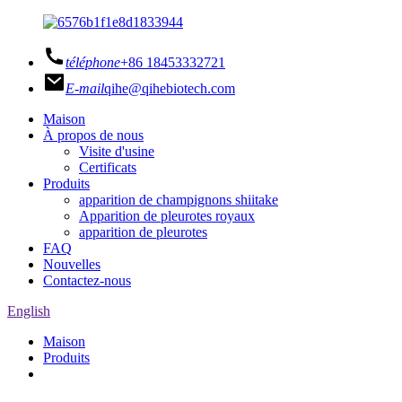
téléphone
+86 18453332721
E-mail
qihe@qihebiotech.com
Maison
À propos de nous
Visite d'usine
Certificats
Produits
apparition de champignons shiitake
Apparition de pleurotes royaux
apparition de pleurotes
FAQ
Nouvelles
Contactez-nous
English
Maison
Produits