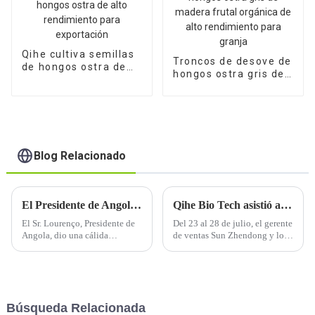
Qihe cultiva semillas
Troncos de desove de
de hongos ostra de
hongos ostra gris de
alto rendimiento para
madera frutal
exportación
orgánica de alto
rendimiento para
granja
Blog Relacionado
El Presidente de Angola visitó Qihe Biotech
Qihe Bio Tech asistió a la exposición 'Food & Hotel Indonesia 2019'
El Sr. Lourenço, Presidente de
Del 23 al 28 de julio, el gerente
Angola, dio una cálida
de ventas Sun Zhendong y los
bienvenida a Qihe Biotech y
empleados Liang Zhen y Ding
expresó su deseo de que ambas
Lijuan, etc. de Shandong Qihe
partes pudieran cooperar en el
Bio Technology Co., Ltd
sector de productos
asistieron a la exposición 'Food
comestibles.
& Hotel Indonesia 2019'.
Búsqueda Relacionada