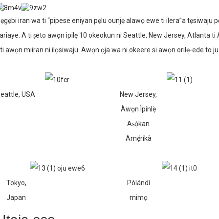
ẹgẹbi iran wa ti “pipese eniyan pẹlu ounjẹ alawọ ewe ti ilera”a tẹsiwaju p
ariaye. A ti ṣeto awọn ipilẹ 10 okeokun ni Seattle, New Jersey, Atlanta t
ti awọn miiran ni ilọsiwaju. Awọn ọja wa ni okeere si awọn orilẹ-ede to ju 
eattle, USA
New Jersey,
Àwọn Ìpínlẹ̀
Aṣọ̀kan
Amẹ́ríkà
Tokyo,
Pólándì
Japan
mimọ