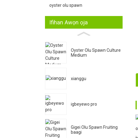
oyster olu spawn
Ifihan Awọn ọja
Oyster Olu Spawn Culture
Medium
xianggu
1
igbeyewo pro
2
Gigei Olu Spawn Fruiting
o
baagi
i