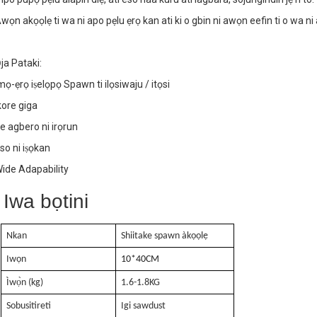
. Agbara iṣelọpọ ti o lagbara
wọn akọọlẹ ti wa ni apo pẹlu ẹrọ kan ati ki o gbin ni awọn eefin ti o wa ni a
. Ikore giga
ja Pataki:
mọ-ẹrọ iṣelọpọ Spawn ti ilọsiwaju / itọsi
kore giga
e agbero ni irọrun
so ni iṣọkan
ide Adapability
Iwa bọtini
Nkan
Shiitake spawn àkọọlẹ
Iwọn
10
*40
CM
Ìwọ̀n (kg)
1.6-1.8KG
Sobusitireti
Igi sawdust