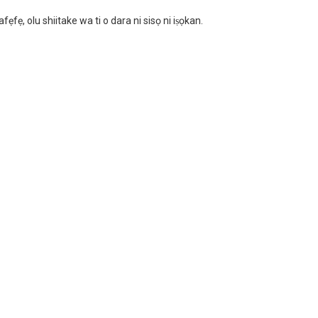
fẹfẹ, olu shiitake wa ti o dara ni sisọ ni iṣọkan.