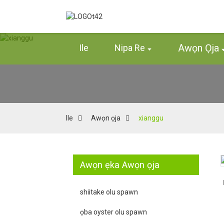
Awọn Ọja
Ile
Nipa Re
Ile
Awọn ọja
xianggu
Awọn ẹka Awọn ọja
Loading...
Loading...
shiitake olu spawn
ọba oyster olu spawn