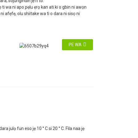
ra, sojurigindin jẹ ri to.
ti wa ni apo pẹlu ẹrọ kan ati ki o gbin ni awọn
 ni afẹfẹ, olu shiitake wa ti o dara ni sisọ ni
PE WA
ara julọ fun eso jẹ 10 ° C si 20 ° C. Fila naa jẹ