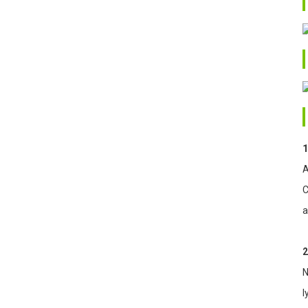
1
A
C
a
2
N
I