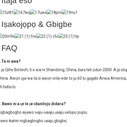
Itaja eso
Iṣakojọpọ & Gbigbe
FAQ
.Ta ni awa?
 jẹ Qihe Biotech, ti o wa ni Shandong, China, bẹrẹ lati ọdun 2000. A jẹ olupil
hina. Awọn ọja wa ta si awọn orilẹ-ede to ju 60 lọ gẹgẹbi Ariwa America, 
ti bẹbẹ lọ.
. Bawo ni a ṣe le ṣe idaniloju didara?
igbagbogbo ayẹwo iṣaju-iṣaaju ṣaaju iṣelọpọ pupọ;
yẹwo ikẹhin nigbagbogbo ṣaaju gbigbe;