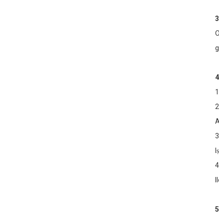
3
O
g
4
1
2
A
3
I
4
I
5