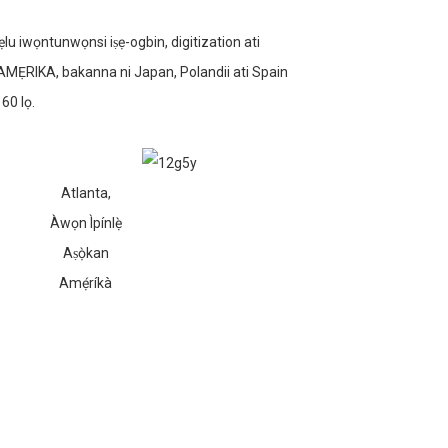
ẹlu iwọntunwọnsi iṣẹ-ogbin, digitization ati
i AMẸRIKA, bakanna ni Japan, Polandii ati Spain
60 lọ.
Atlanta,
Àwọn Ìpínlẹ̀
Aṣọ̀kan
Amẹ́ríkà