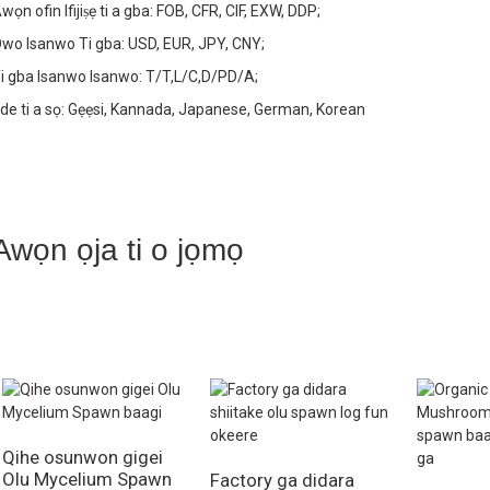
wọn ofin Ifijiṣẹ ti a gba: FOB, CFR, CIF, EXW, DDP;
wo Isanwo Ti gba: USD, EUR, JPY, CNY;
i gba Isanwo Isanwo: T/T,L/C,D/PD/A;
de ti a sọ: Gẹẹsi, Kannada, Japanese, German, Korean
Awọn ọja ti o jọmọ
Qihe osunwon gigei
Olu Mycelium Spawn
Factory ga didara