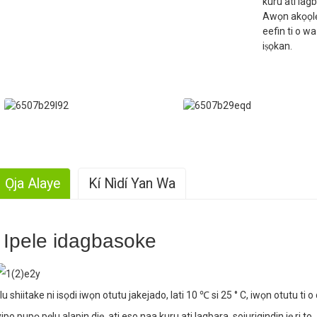
kuru ati lagba
Awọn akọọlẹ 
eefin ti o wa
iṣọkan.
Ọja Alaye
Kí Nìdí Yan Wa
. Ti o tobi-asekale gbóògì
Ipele idagbasoke
. Ọlọrọ Iriri
lu shiitake ni isọdi iwọn otutu jakejado, lati 10 ℃ si 25 ° C, iwọn otutu ti o d
yipo pupọ pẹlu alapin diẹ, ati eso naa kuru ati lagbara, sojurigindin jẹ ri to.