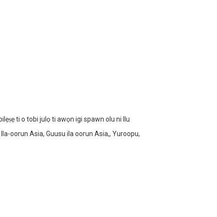
ẹṣẹ ti o tobi julọ ti awọn igi spawn olu ni Ilu
Ila-oorun Asia, Guusu ila oorun Asia,, Yuroopu,