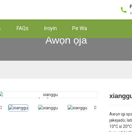
+
FAQs
Iroyin
Pe Wa
Awọn ọja
xiangg
Loading...
Loading...
Awọn igi spa
jakejado, lat
10°C si 20°C.