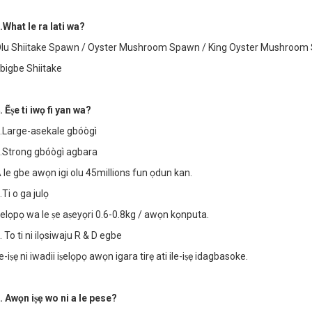
.What le ra lati wa?
lu Shiitake Spawn / Oyster Mushroom Spawn / King Oyster Mushroom 
bigbe Shiitake
. Ẽṣe ti iwọ fi yan wa?
.Large-asekale gbóògì
.Strong gbóògì agbara
 le gbe awọn igi olu 45millions fun ọdun kan.
.Ti o ga julọ
ṣelọpọ wa le ṣe aṣeyọri 0.6-0.8kg / awọn kọnputa.
. To ti ni ilọsiwaju R & D egbe
le-iṣẹ ni iwadii iṣelọpọ awọn igara tirẹ ati ile-iṣẹ idagbasoke.
. Awọn iṣẹ wo ni a le pese?