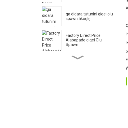
3
A
ga didara tutunini gigei olu
spawn àkọọlẹ
4
Ọ
I
Factory Direct Price
Alabapade gigei Olu
I
Spawn
Ṣ
Pleurotus Ostreatu Oyster
E
Olu Spawn Dagba Eso
W
baagi
Factory Direct Price
Alabapade gigei Olu
Spawn
Qihe Cultivate High Ikore
King Oyster Olu Spawn
Export