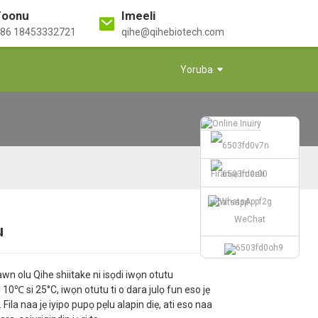
Foonu
Imeeli
86 18453332721
qihe@qihebiotech.com
Yoruba
Firanṣẹ Imeeli
whatsapp
WeChat
u
Loading...
Loading...
Loading...
Loading...
wn olu Qihe shiitake ni isọdi iwọn otutu
i 10℃ si 25°C, iwọn otutu ti o dara julọ fun eso jẹ
 Fila naa jẹ iyipo pupọ pẹlu alapin diẹ, ati eso naa