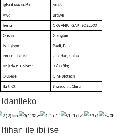
Igbesi aye selifu
osu 6
Àwọ̀
Brown
Ijẹrisi
ORGANIC, GAP, ISO22000
Orisun
Gbingbin
Iṣakojọpọ
Paali, Pallet
Port of Ilọkuro
Qingdao, China
Iṣẹjade ti a nireti:
0.6-0.8kg
Olupese
Qihe Biotech
Ibi ti Oti
Shandong, China
Idanileko
Ifihan ile ibi ise