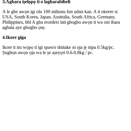
3.
Agbara iṣelọpọ ti o lagbara
bibeli
A le gbe awọn igi olu 100 milionu fun ọdun kan. A ti okeere si
USA, South Korea, Japan, Australia, South Africa, Germany,
Philippines, bbl A gba reorders lati gbogbo awọn ti wa oni ibara
agbala aye gbogbo ọsẹ.
4.
Ikore giga
Ikore ti iru wọpọ ti igi spawn shiitake ni ọja jẹ nipa 0.5kg/pc.
Ṣugbọn awọn ọja wa le ṣe aṣeyọri 0.6-0.8kg / pc.