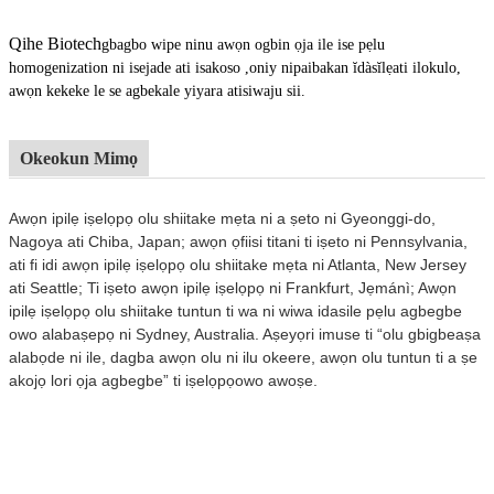
Qihe Biotech
gbagbo wipe ninu awọn ogbin ọja ile ise pẹlu
homogenization ni isejade ati isakoso ,oniy nipa
ibakan ĭdàsĭlẹ
ati ilokulo,
awọn kekeke le se agbekale yiyara ati
siwaju sii.
Okeokun Mimọ
Awọn ipilẹ iṣelọpọ olu shiitake mẹta ni a ṣeto ni Gyeonggi-do,
Nagoya ati Chiba, Japan; awọn ọfiisi tita
ni ti iṣeto ni Pennsylvania,
ati fi idi awọn ipilẹ iṣelọpọ olu shiitake mẹta ni Atlanta, New Jersey
ati
Seattle; Ti iṣeto awọn ipilẹ iṣelọpọ ni Frankfurt, Jẹmánì; Awọn
ipilẹ iṣelọpọ olu shiitake tuntun ti wa ni wiwa
idasile pẹlu agbegbe
owo alabaṣepọ ni Sydney, Australia. Aṣeyọri imuse ti “olu gbigbe
aṣa
alabọde ni ile, dagba awọn olu ni ilu okeere, awọn olu tuntun ti a ṣe
akojọ lori ọja agbegbe” ti iṣelọpọ
owo awoṣe.