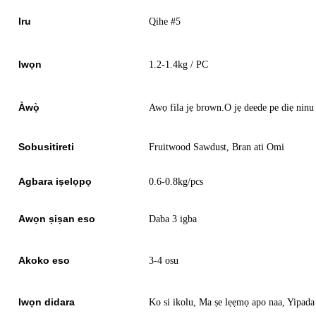
Iru
Qihe #5
Iwọn
1.2-1.4kg / PC
Àwọ̀
Awọ fila jẹ brown.O jẹ deede pe diẹ nin
Sobusitireti
Fruitwood Sawdust
, Bran ati Omi
Agbara iṣelọpọ
0.6-0.8kg/pcs
Awọn ṣiṣan eso
Daba 3 igba
Akoko eso
3-4 osu
Iwọn didara
Ko si ikolu, Ma ṣe lẹẹmọ apo naa, Yipada