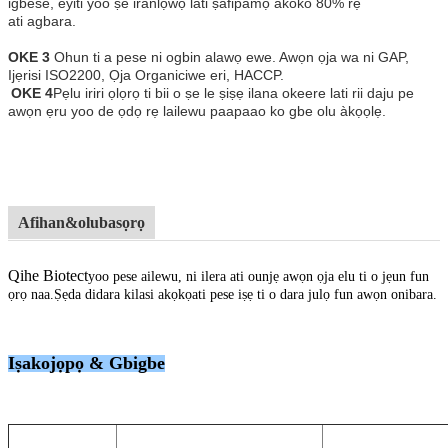
igbese, eyiti yoo ṣe iranlọwọ lati ṣafipamọ akoko 80% rẹ
ati agbara.
OKE 3
Ohun ti a pese ni ogbin alawọ ewe. Awọn ọja wa ni GAP,
Ijẹrisi ISO2200, Ọja Organic
iwe eri, HACCP.
OKE 4
Pẹlu iriri ọlọrọ ti bii o ṣe le ṣiṣẹ ilana okeere lati rii daju pe
awọn ẹru yoo de ọdọ rẹ lailewu paapaa
o ko gbe olu àkọọlẹ.
Afihan&olubasọrọ
Qihe Biotect
yoo pese ailewu, ni ilera ati ounjẹ awọn ọja elu ti o jẹun fun
ọrọ naa.Ṣẹda didara kilasi akọkọ
ati pese iṣẹ ti o dara julọ fun awọn onibara.
Iṣakojọpọ & Gbigbe