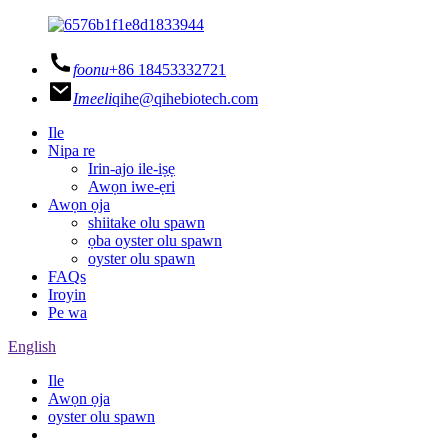
foonu
+86 18453332721
Imeeli
qihe@qihebiotech.com
Ile
Nipa re
Irin-ajo ile-iṣẹ
Awọn iwe-ẹri
Awọn ọja
shiitake olu spawn
ọba oyster olu spawn
oyster olu spawn
FAQs
Iroyin
Pe wa
English
Ile
Awọn ọja
oyster olu spawn