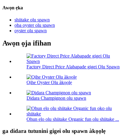
Awọn ẹka
shiitake olu spawn
ọba oyster olu spawn
oyster olu spawn
Awọn ọja ifihan
Factory Direct Price Alabapade gigei Olu Spawn
Qihe Oyster Olu àkọọlẹ
Didara Champignon olu spawn
Ohun elo olu shiitake Organic fun olu shiitake ...
ga didara tutunini gigei olu spawn àkọọlẹ