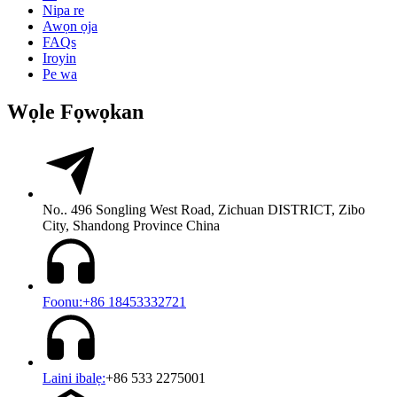
Nipa re
Awọn ọja
FAQs
Iroyin
Pe wa
Wọle Fọwọkan
No.. 496 Songling West Road, Zichuan DISTRICT, Zibo
City, Shandong Province China
Foonu:+86 18453332721
Laini ibalẹ:
+86 533 2275001