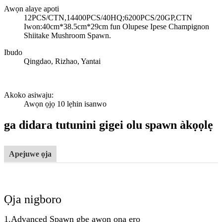
Awọn alaye apoti
12PCS/CTN,14400PCS/40HQ;6200PCS/20GP,CTN
Iwon:40cm*38.5cm*29cm fun Olupese Ipese Champignon
Shiitake Mushroom Spawn.
Ibudo
Qingdao, Rizhao, Yantai
Akoko asiwaju
:
Awọn ọjọ 10 lẹhin isanwo
ga didara tutunini gigei olu spawn àkọọlẹ
Apejuwe ọja
Ọja nigboro
1.Advanced Spawn gbe awọn ọna ẹrọ