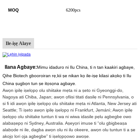
MOQ
6200pcs
Ile-iṣẹ Alaye
Ilana Agbaye:
Mimu idaduro ni Ilu China, ti n tan kaakiri agbaye,
Qihe Biotech gbooro
iran rẹ,
kii ṣe nikan kọ ile-iṣẹ kilasi akọkọ ti Ilu
China ṣugbọn tun ṣe itọsọna agbaye.
Awọn ipilẹ iṣelọpọ olu shiitake mẹta ni a ṣeto ni Gyeonggi-do,
Nagoya ati Chiba, Japan; awọn ọfiisi tita
ti dasilẹ ni Pennsylvania, o
si fi idi awọn ipilẹ iṣelọpọ olu shiitake mẹta ni Atlanta, New Jersey ati
Seattle; Ti iṣeto awọn ipilẹ iṣelọpọ ni Frankfurt, Jẹmánì; Awọn ipilẹ
iṣelọpọ olu shiitake tuntun ti wa ni wiwa
idasile pẹlu agbegbe owo
alabaṣepọ ni Sydney, Australia. Aṣeyọri imuse ti “olu gbigbe
aṣa
alabọde ni ile, dagba awọn olu ni ilu okeere, awọn olu tuntun ti a ṣe
akojọ lori ọja agbegbe” ti iṣelọpọ
owo awoṣe.