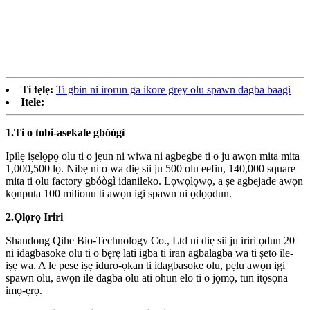
Ti tẹlẹ:
Ti gbin ni irọrun ga ikore grẹy olu spawn dagba baagi
Itele:
1.
Ti o tobi-asekale gbóògì
Ipilẹ iṣelọpọ olu ti o jẹun ni wiwa ni agbegbe ti o ju awọn mita mita
1,000,500 lọ. Nibẹ ni o wa diẹ sii ju 500 olu eefin, 140,000 square
mita ti olu factory gbóògì idanileko. Lọwọlọwọ, a ṣe agbejade awọn
kọnputa 100 milionu ti awọn igi spawn ni ọdọọdun.
2.
Ọlọrọ Iriri
Shandong Qihe Bio-Technology Co., Ltd ni diẹ sii ju iriri ọdun 20
ni idagbasoke olu ti o bẹrẹ lati igba ti iran agbalagba wa ti ṣeto ile-
iṣẹ wa. A le pese iṣẹ iduro-ọkan ti idagbasoke olu, pẹlu awọn igi
spawn olu, awọn ile dagba olu ati ohun elo ti o jọmọ, tun itọsọna
imọ-ẹrọ.