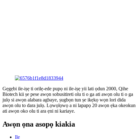
Gẹgẹbi ile-iṣẹ ti orilẹ-ede pupọ ni ile-iṣẹ yii lati ọdun 2000, Qihe
Biotech kii ṣe pese awọn sobusitireti olu ti o ga ati awọn olu ti o ga
julọ si awọn alabara agbaye, ṣugbọn tun ṣe ikẹkọ wọn lori dida
awọn olu to dara julọ. Lọwọlọwọ a ni lapapọ 20 awọn ẹka okeokun
ati awọn oko olu ti ara ẹni ni kariaye.
Awọn ọna asopọ kiakia
Ile