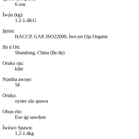
6 osu
Ìwọ̀n (kg):
1.2-1.4KG
Ijẹrisi:
HACCP, GAP, ISO22000, Iwe-ẹri Ọja Organic
Ibi ti Oti:
Shandong, China (Ile-ilẹ)
Oruko oja:
kihe
Nọmba awoṣe:
5#
Orukọ:
oyster olu spawn
Ohun elo:
Eso igi sawdust
Ìwúwo Spawn:
1.2-1.4kg