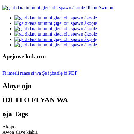
Apejuwe kukuru:
Fi imeeli ranṣẹ si wa
Ṣe igbasilẹ bi PDF
Alaye ọja
IDI TI O FI YAN WA
ọja Tags
Akopọ
Awọn alaye kiakia