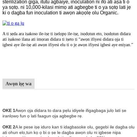
sterilization giga, itutu agbaiye, inoculation ni ifo ati aṣa ti o
ya sọtọ. ni 10,000-kilasi mimọ ati agbegbe ti o ya sọtọ lati jẹ
ki o dagba fun inoculation ti awọn akọọlẹ olu Organic.
A ti ṣẹda ara iṣakoso ile-iṣẹ ti iṣelọpọ ile-iṣẹ, isọdọtun eto, isọdọtun didara
ati iṣakoso ilana ati imọran didara ti iṣeto ti “awọn ifiyesi didara ọja ti
igbesi aye ile-iṣẹ ati awọn ifiyesi elu ti o jẹ awọn ifiyesi igbesi aye eniyan.”
Awọn iṣẹ wa
OKE 1
Awọn ọja didara to dara pẹlu idiyele ifigagbaga julọ lati ṣe
iranlọwọ fun ọ lati faagun ọja agbegbe rẹ.
OKE 2
A le pese iṣẹ iduro kan ti idagbasoke olu, gẹgẹbi ile dagba olu
ati ohun elo,
tun kọ ọ bi o ṣe le dagba awọn olu ni igbese nipa