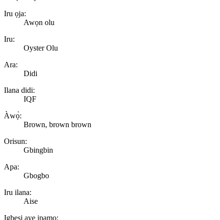
Iru ọja:
Awọn olu
Iru:
Oyster Olu
Ara:
Didi
Ilana didi:
IQF
Àwọ̀:
Brown, brown brown
Orisun:
Gbingbin
Apa:
Gbogbo
Iru ilana:
Aise
Igbesi aye ipamọ: