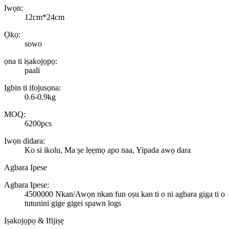
Iwọn:
12cm*24cm
Ọkọ:
sowo
ọna ti iṣakojọpọ:
paali
Igbin ti ifojusọna:
0.6-0.9kg
MOQ:
6200pcs
Iwọn didara:
Ko si ikolu, Ma ṣe lẹẹmọ apo naa, Yipada awọ dara
Agbara Ipese
Agbara Ipese:
4500000 Nkan/Awọn nkan fun oṣu kan ti o ni agbara giga ti o
tutunini gige gigei spawn logs
Iṣakojọpọ & Ifijiṣẹ