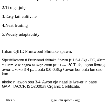
2.Ti o ga julọ
3.Easy lati cultivate
4.Neat fruiting
5.Widely adaptability
Ifihan QIHE Fruitwood Shiitake spawn:
Sipesifikesonu ti Fruitwood shiitake Spawn jẹ 1.6-1.8kg / PC, 40cm
* 10cm. o le dagba ni iwọn otutu pẹlu
12-25
℃.Ti ifojusọna ikore
jẹ
awọn akoko 3-4 patapata 0.6-0.8kg / awọn kọnputa fun eso
kan
akoko ni awọn osu 3-4. Awọn ọja naa
ti jẹ iwe-ẹri nipasẹ
GAP, HACCP, ISO2000
ati Organic Certificate.
Nkan
gigei olu spawn / ọgọ