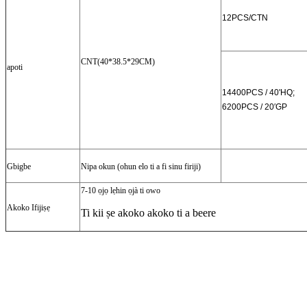
12PCS/CTN
CNT(40*38.5*29CM)
apoti
14400PCS / 40'HQ;
6200PCS / 20′GP
Gbigbe
Nipa okun (ohun elo ti a fi sinu firiji)
7-10 ọjọ lẹhin ọjà ti owo
Akoko Ifijiṣẹ
Ti kii ṣe akoko akoko ti a beere