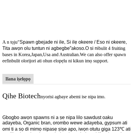
A n tọju"
Spawn gbejade ni ile, Si ilẹ okeere / Eso ni okeere,
Tita awọn olu tuntun ni agbegbe”
akoso.O si ni
bulit 4 fruiting
bases in Korea,Japan,Usa and Australian.We can also offer spawn
eefin
bulit olorijori ati ohun elo
pẹlu ni kikun imọ support.
Ilana iṣelọpọ
Qihe Biotech
nyorisi agbaye abemi ise nipa imo.
Gbogbo awọn spawns ni a ṣe nipa lilo sawdust oaku
adayeba, Organic bran, orombo wewe adayeba, gypsum ati
omi ti a sọ di mimọ nipasẹ ṣiṣe apo, iwọn otutu giga 123℃ ati