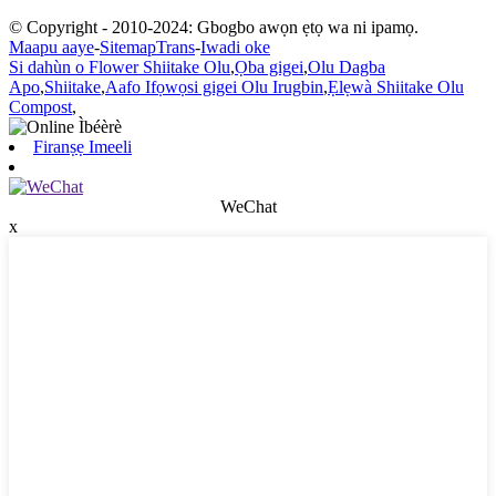
© Copyright - 2010-2024: Gbogbo awọn ẹtọ wa ni ipamọ.
Maapu aaye
-
SitemapTrans
-
Iwadi oke
Si dahùn o Flower Shiitake Olu
,
Ọba gigei
,
Olu Dagba
Apo
,
Shiitake
,
Aafo Ifọwọsi gigei Olu Irugbin
,
Ẹlẹwà Shiitake Olu
Compost
,
Firanṣẹ Imeeli
WeChat
x