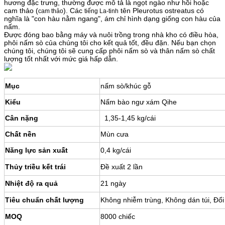
hương đặc trưng, ​​thường được mô tả là ngọt ngào như hồi hoặc
cam thảo (
). Các
tên Pleurotus ostreatus có
cam thảo
tiếng La-tinh
nghĩa là "con hàu nằm ngang", ám chỉ hình dạng giống con hàu của
nấm.
Được đóng bao bằng máy và nuôi trồng trong nhà kho có điều hòa,
phôi nấm sò của chúng tôi cho kết quả tốt, đều đặn. Nếu bạn chọn
chúng tôi, chúng tôi sẽ cung cấp phôi nấm sò và thân nấm sò chất
lượng tốt nhất với mức giá hấp dẫn.
Mục
nấm sò/khúc gỗ
Kiểu
Nấm bào ngư xám Qihe
Cân nặng
1,35-1,45 kg/cái
Chất nền
Mùn cưa
Năng lực sản xuất
0,4 kg/cái
Thủy triều kết trái
Đề xuất 2 lần
Nhiệt độ ra quả
21 ngày
Tiêu chuẩn chất lượng
Không nhiễm trùng, Không dán túi, Đổ
MOQ
8000 chiếc