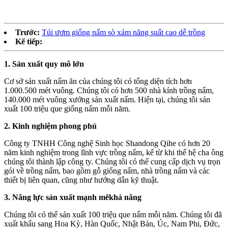
Trước:
Túi ươm giống nấm sò xám năng suất cao dễ trồng
Kế tiếp:
1.
Sản xuất quy mô lớn
Cơ sở sản xuất nấm ăn của chúng tôi có tổng diện tích hơn
1.000.500 mét vuông. Chúng tôi có hơn 500 nhà kính trồng nấm,
140.000 mét vuông xưởng sản xuất nấm. Hiện tại, chúng tôi sản
xuất 100 triệu que giống nấm mỗi năm.
2.
Kinh nghiệm phong phú
Công ty TNHH Công nghệ Sinh học Shandong Qihe có hơn 20
năm kinh nghiệm trong lĩnh vực trồng nấm, kể từ khi thế hệ cha ông
chúng tôi thành lập công ty. Chúng tôi có thể cung cấp dịch vụ trọn
gói về trồng nấm, bao gồm gỗ giống nấm, nhà trồng nấm và các
thiết bị liên quan, cũng như hướng dẫn kỹ thuật.
3.
Năng lực sản xuất mạnh mẽ
khả năng
Chúng tôi có thể sản xuất 100 triệu que nấm mỗi năm. Chúng tôi đã
xuất khẩu sang Hoa Kỳ, Hàn Quốc, Nhật Bản, Úc, Nam Phi, Đức,