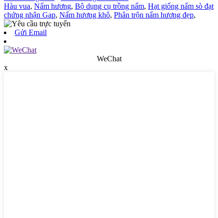
Hàu vua
,
Nấm hương
,
Bộ dụng cụ trồng nấm
,
Hạt giống nấm sò đạt
chứng nhận Gap
,
Nấm hương khô
,
Phân trộn nấm hương đẹp
,
Gửi Email
WeChat
x