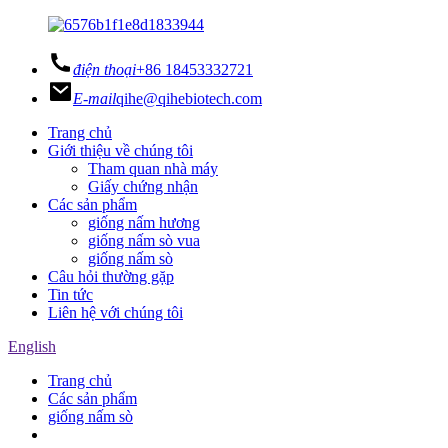
điện thoại
+86 18453332721
E-mail
qihe@qihebiotech.com
Trang chủ
Giới thiệu về chúng tôi
Tham quan nhà máy
Giấy chứng nhận
Các sản phẩm
giống nấm hương
giống nấm sò vua
giống nấm sò
Câu hỏi thường gặp
Tin tức
Liên hệ với chúng tôi
English
Trang chủ
Các sản phẩm
giống nấm sò