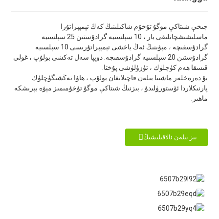
چىخې شىتاكې موگۇ تۇخۇم شاكىلىنىڭ كەڭ تېمپېراتۇرا
ماسلىشىشچانلىقى بار ، 10 سېلسىيە گرادۇستىن 25 سېلسىيە
گرادۇسقىچە ، مېۋىنىڭ ئەڭ ياخشى تېمپېراتۇرىسى 10 سېلسىيە
گرادۇستىن 20 سېلسىيە گرادۇسقىچە. دوپپا سەل تەكشى بولۇپ ، غولى
قىسقا ھەم كۈچلۈك ، تۈزۈلۈشى پۇختا.
بۇ دەرەخلەر ماشىنا بىلەن قاچىلانغان بولۇپ ، ھاۋا تەڭشىگۈچلۈك
پارنىكلاردا ئۆستۈرۈلىدۇ ، بىزنىڭ شىتاكې موگۇ تۇخۇمىمىز مېۋە بېرىشكە
ماھىر.
بىز بىلەن ئالاقىلىشىڭ