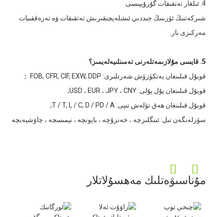
4. ئىلغار تەتقىقات گۇرۇپپىسى
شىركەتنىڭ ئۆزىنىڭ جىددىي ئىشلەپچىقىرىش تەتقىقات ۋە تەرەققىيات
مەركىزى بار.
5. قايسى مۇلازىمەتلەرنى تەمىنلىيەلەيمىز؟
قوبۇل قىلىنغان يەتكۈزۈش شەرتلىرى: FOB, CFR, CIF, EXW, DDP ；
قوبۇل قىلىنغان پۇل پۇلى: USD ، EUR ، JPY ، CNY;
قوبۇل قىلىنغان ھەق تۆلەش تىپى: T / T, L / C, D / PD / A;
سۆزلەنگەن تىل: ئىنگلىزچە ، خەنزۇچە ، ياپونچە ، نېمىسچە ، چاۋشيەنچە
مۇناسىۋەتلىك مەھسۇلاتلار