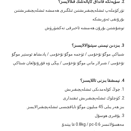
2. سۈپەتكە قانداق كاپالەتلىك قىلالايمىز؟
تۈركۈملەپ ئىشلەپچىقىرىشتىن ئىلگىرى ھەمىشە ئىشلەپچىقىرىشتىن
بۇرۇنقى ئەۋرىشكە
توشۇشتىن بۇرۇن ھەمىشە ئاخىرقى تەكشۈرۈش
3. بىزدىن نېمىنى سېتىۋالالايسىز؟
شىياكې موگۇ تۇخۇمى / ئۈجمە موگۇ تۇخۇمى / پادىشاھ ئوستېر موگۇ
تۇخۇمى / شىرلار مانې موگۇ تۇخۇمى / يېڭى ۋە قۇرۇتۇلغان شىتاكې
4. نېمىشقا بىزنى تاللايسىز؟
1. چوڭ كۆلەمدىكى ئىشلەپچىقىرىش
2. كۈچلۈك ئىشلەپچىقىرىش ئىقتىدارى
بىز ھەر يىلى 45 مىليون موگۇ تاياقچىسى ئىشلەپچىقىرالايمىز.
3. يۇقىرى ھوسۇل
مەھسۇلاتىمىز 0.6-0.8kg / pc غا يېتىدۇ.