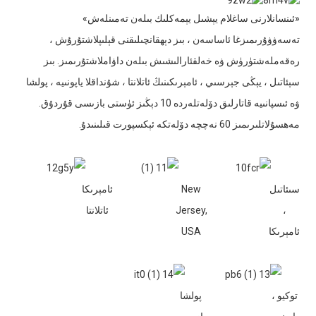
«ئىنسانلارنى ساغلام يېشىل يېمەكلىك بىلەن تەمىنلەش»
تەسەۋۋۇرىمىزغا ئاساسەن ، بىز دېھقانچىلىقنى قېلىپلاشتۇرۇش ،
رەقەملەشتۈرۈش ۋە خەلقئارالىشىش بىلەن داۋاملاشتۇرىمىز. بىز
سېئاتىل ، يېڭى جېرسىي ، ئامېرىكىنىڭ ئاتلانتا ، شۇنداقلا ياپونىيە ، پولشا
ۋە ئىسپانىيە قاتارلىق دۆلەتلەردە 10 دېڭىز ئۈستى بازىسى قۇردۇق.
مەھسۇلاتلىرىمىز 60 نەچچە دۆلەتكە ئېكسپورت قىلىنىدۇ.
سىئاتىل
New
ئامېرىكا
،
Jersey,
ئاتلانتا
ئامېرىكا
USA
توكيو ،
پولشا