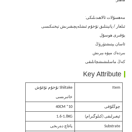
4. يۇقىرى مەھسۇلات
مەھسۇلات ئالاھىدىلىكى:
ئىلغار / پاتېنتلىق تۇخۇم ئىشلەپچىقىرىش تېخنىكىسى
يۇقىرى ھوسۇل
ئاسان يېتىشتۈرۈڭ
بىردەك مېۋە بېرىش
كەڭ ماسلىشىشچانلىقى
Key Attribute
Item
Shiitake تۇخۇم تۇغۇش
خاتىرىسى
چوڭلۇقى
10
* 40
CM
ئېغىرلىقى (كىلوگىرام)
1.6-1.8KG
Substrate
ياغاچ دەرىخى