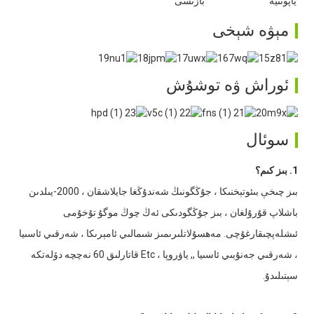
ياپونىيە
بازىسى
مېۋە شېخى
ئوراش ۋە توشۇش
سوئال
1. بىز كىم؟
بىز چىخې بىئوتېخنىكا ، جۇڭگونىڭ شەندۇڭغا جايلاشقان ، 2000-يىلدىن
باشلاپ قۇرۇلغان ، بىز جۇڭگودىكى ئەڭ چوڭ موگۇ تۇخۇمى
ئىشلەپچىقارغۇچى. مەھسۇلاتلىرىمىز شىمالىي ئامېرىكا ، شەرقىي ئاسىيا
، شەرقىي جەنۇبىي ئاسىيا ,, ياۋروپا ، Etc قاتارلىق 60 نەچچە دۆلەتكە
سېتىلىدۇ.