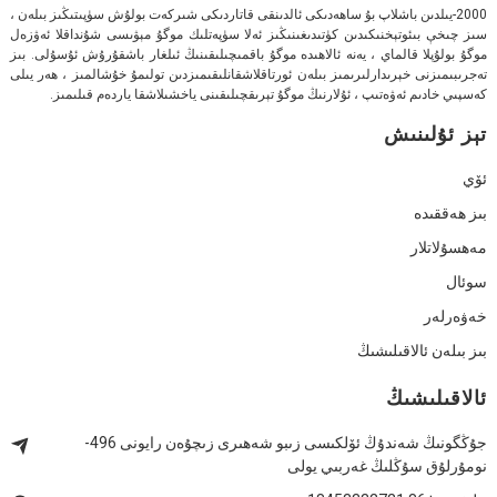
2000-يىلدىن باشلاپ بۇ ساھەدىكى ئالدىنقى قاتاردىكى شىركەت بولۇش سۈپىتىڭىز بىلەن ،
سىز چىخې بىئوتېخنىكىدىن كۈتىدىغىنىڭىز ئەلا سۈپەتلىك موگۇ مېۋىسى شۇنداقلا ئەۋزەل
موگۇ بولۇپلا قالماي ، يەنە ئالاھىدە موگۇ باقمىچىلىقىنىڭ ئىلغار باشقۇرۇش ئۇسۇلى. بىز
تەجرىبىمىزنى خېرىدارلىرىمىز بىلەن ئورتاقلاشقانلىقىمىزدىن تولىمۇ خۇشالمىز ، ھەر يىلى
كەسپىي خادىم ئەۋەتىپ ، ئۇلارنىڭ موگۇ تېرىقچىلىقىنى ياخشىلاشقا ياردەم قىلىمىز.
تېز ئۇلىنىش
ئۆي
بىز ھەققىدە
مەھسۇلاتلار
سوئال
خەۋەرلەر
بىز بىلەن ئالاقىلىشىڭ
ئالاقىلىشىڭ
جۇڭگونىڭ شەندۇڭ ئۆلكىسى زىبو شەھىرى زىچۇەن رايونى 496-
نومۇرلۇق سۇڭلىڭ غەربىي يولى