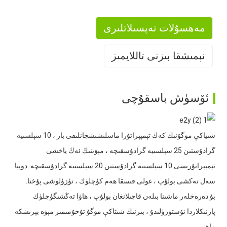
مەھسۇلات تەپسىلاتلىرى
نېمىشقا بىزنى تاللايمىز
1. چوڭ تىپتىكى ئىشلەپچىقىرىش
ئۆسۈش باسقۇچى
شىياكې موگۇنىڭ كەڭ تېمپېراتۇرا ماسلىشىشچانلىقى بار ، 10 سېلسىيە
2. مول تەجرىبە
گرادۇستىن 25 سېلسىيە گرادۇسقىچە ، مېۋىنىڭ ئەڭ ياخشى
تېمپېراتۇرىسى 10 سېلسىيە گرادۇستىن 20 سېلسىيە گرادۇسقىچە. دوپپا
سەل تەكشى بولۇپ ، غولى قىسقا ھەم كۈچلۈك ، تۈزۈلۈشى پۇختا.
بۇ دەرەخلەر ماشىنا بىلەن قاچىلانغان بولۇپ ، ھاۋا تەڭشىگۈچلۈك
پارنىكلاردا ئۆستۈرۈلىدۇ ، بىزنىڭ شىتاكې موگۇ تۇخۇمىمىز مېۋە بېرىشكە
3. كۈچلۈك ئىشلەپچىقىرىش ئىقتىدارى
ماھىر.