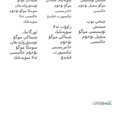
چىخې توپ
سېتىش
زاۋۇت ئەلا
ئۇستىسى موگۇ
سۈپەتلىك
ئورگانىك
مىچېل تۇخۇم
شىتاكې موگۇ
شىيتاكې موگۇ
قى
خالتىسى
تۇخۇم
ئۆستۈرۈلىدىغان
يې
خاتىرىسىنى
سومكا موگۇ
دە
ئېكسپورت
تۇخۇم خالتىسى
قىلىدۇ
ئەلا سۈپەتلىك
تو
با
تۇ