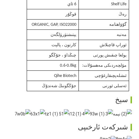
Shelf Life
6 ئاي
رەڭ
قوڭۇر
گۇۋاھنامە
ORGANIC, GAP, ISO22000
مەنبە
يېتىشتۈرۈلگەن
ئوراپ قاچىلاش
كارتون ، پالېت
يولغا چىقىش پورتى
چىڭداۋ ، جۇڭگو
مۆلچەردىكى مەھسۇلات:
0.6-0.8kg
ئىشلەپچىقارغۇچى
Qihe Biotech
ئەسلى ئورنى
جۇڭگونىڭ شەندۇڭ
سېخ
شىركەت ئارخىپى