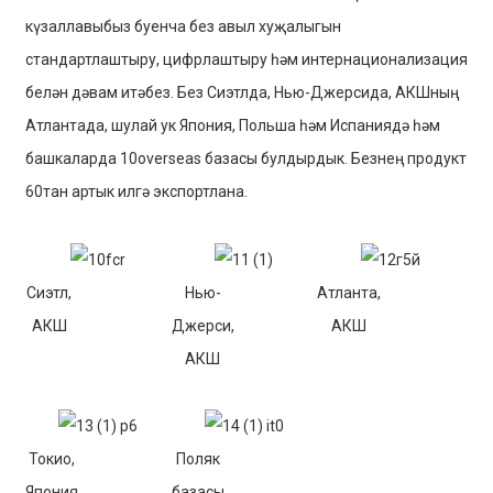
күзаллавыбыз буенча без авыл хуҗалыгын
стандартлаштыру, цифрлаштыру һәм интернационализация
белән дәвам итәбез. Без Сиэтлда, Нью-Джерсида, АКШның
Атлантада, шулай ук ​​Япония, Польша һәм Испаниядә һәм
башкаларда 10overseas базасы булдырдык. Безнең продукт
60тан артык илгә экспортлана.
Сиэтл,
Нью-
Атланта,
АКШ
Джерси,
АКШ
АКШ
Токио,
Поляк
Япония
базасы