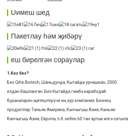
Uимеш шед
Пакетлау һәм җибәрү
еш бирелгән сораулар
1.Кез без?
Без Qihe Biotech, Шаньдунда, Кытайда урнашкан, 2000
елдан башланган. Без Кытайда гөмбә карабодай
бүрәнәләрен җитештерүче иң зур компания. Безнең
продуктлар Төньяк Америка, Көнчыгыш Азия, Көньяк-
Көнчыгыш Азия, Европа, һ.б. кебек 60 тан артык илгә сатыла.