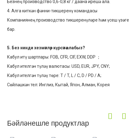
Безнең производство 0,6-0,8 кг / даана ирешә ала.
4. Алга киткән фәнни-тикшеренү командасы
Компаниянең производство тикшеренүләре һәм үсеш үзәге
бар.
5. Без нинди хезмәтләр күрсәтә алабыз?
Кабул итү шартлары: FOB, CFR, CIF, EXW, DDP ；
Кабул ителгән түләү валютасы: USD, EUR, JPY, CNY;
Кабул ителгән түләү төре: T / T, L / C, D / PD / A;
Сөйләшкән тел: Инглиз, Кытай, Япон, Алман, Корея
Бәйләнешле продуктлар