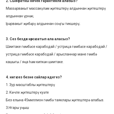
2. Сыйфатны ничек гарантияли алабыз?
Massәрвакыт массакүләм җитештерү алдыннан җитештерү
алдыннан үрнәк;
Ipәрвакыт җибәрү алдыннан соңгы тикшерү;
3. Сез бездән нәрсә сатып ала аласыз?
Шиитаке гөмбәсе карабодай / устрица гөмбәсе карабодай /
устрица гөмбәсе карабодай / арысланнар мане гөмбә
кашыгы / яңа һәм кипкән шиитаке.
4. нигә сез безне сайлар идегез?
1. Зур масштаблы җитештерү
2. Көчле җитештерү куәте
Без елына 45миллион гөмбә таяклары җитештерә алабыз.
3.Hгары уңыш