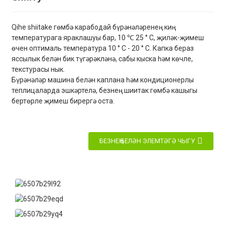
Qihe shiitake гөмбә карабодай бүрәнәләренең киң
температурага яраклашуы бар, 10 ℃ 25 ° C, җиләк-җимеш
өчен оптималь температура 10 ° C - 20 ° C. Капка бераз
яссылык белән бик түгәрәкләнә, сабы кыска һәм көчле,
текстурасы нык.
Бүрәнәләр машина белән каплана һәм кондиционерлы
теплицаларда эшкәртелә, безнең шиитак гөмбә кашыгы
бертөрле җимеш бирергә оста.
БЕЗНЕҢ БЕЛӘН ЭЛЕМТӘГӘ ЧЫГУ