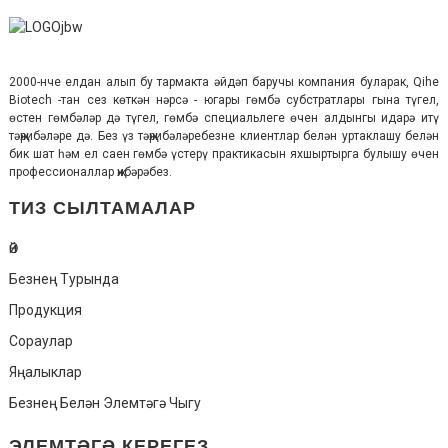
2000-нче елдан алып бу тармакта әйдәп баручы компания буларак, Qihe
Biotech -тан сез көткән нәрсә - югары гөмбә субстратлары гына түгел,
өстен гөмбәләр дә түгел, гөмбә специальлеге өчен алдынгы идарә итү
тәҗрибәләре дә. Без үз тәҗрибәләребезне клиентлар белән уртаклашу белән
бик шат һәм ел саен гөмбә үстерү практикасын яхшыртырга булышу өчен
профессионаллар җибәрәбез.
ТИЗ СЫЛТАМАЛАР
Өй
Безнең Турында
Продукция
Сораулар
Яңалыклар
Безнең Белән Элемтәгә Чыгу
ЭЛЕМТӘГӘ КЕРЕГЕЗ