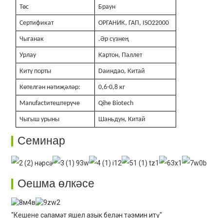
Төс
Браун
Сертификат
ОРГАНИК, ГАП, ISO22000
Чыганак
.Әр сүзнең
Урлау
Картон, Паллет
Китү порты
Daиндао, Китай
Көтелгән нәтиҗәләр:
0,6-0,8 кг
Manufactитештерүче
Qihe Biotech
Чыгыш урыны
Шаньдун, Китай
Семинар
Оешма өлкәсе
"Кешене сәламәт яшел азык белән тәэмин итү"