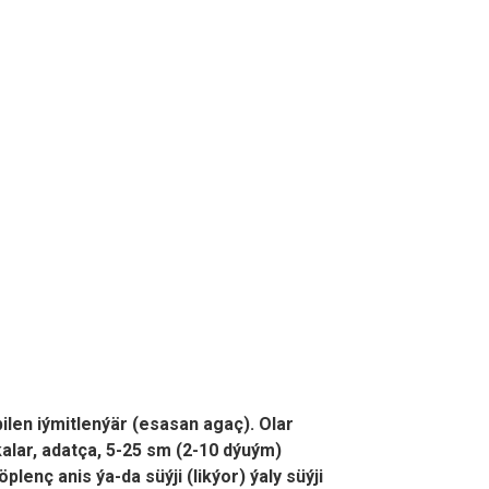
len iýmitlenýär (esasan agaç). Olar
alar, adatça, 5-25 sm (2-10 dýuým)
plenç anis ýa-da süýji (likýor) ýaly süýji