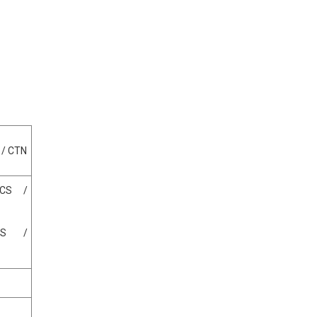
 / CTN
PCS /
CS /