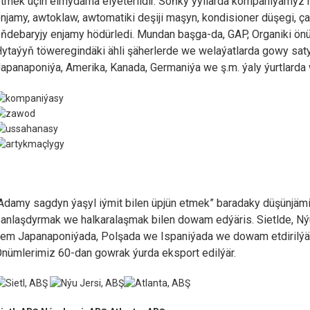
tmek üçin elmydama elýeterlidir. Soňky ýyllarda kompaniýamyz 
njamy, awtoklaw, awtomatiki deşiji maşyn, kondisioner düşegi, 
ňdebaryjy enjamy hödürledi. Mundan başga-da, GAP, Organiki ö
ytaýyň töweregindäki ähli şäherlerde we welaýatlarda gowy saty
apanaponiýa, Amerika, Kanada, Germaniýa we ş.m. ýaly ýurtlarda 
Adamy sagdyn ýaşyl iýmit bilen üpjün etmek” baradaky düşünjämi
anlaşdyrmak we halkaralaşmak bilen dowam edýäris. Sietlde, Ný
em Japanaponiýada, Polşada we Ispaniýada we dowam etdirilýä
nümlerimiz 60-dan gowrak ýurda eksport edilýär.