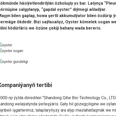
ökmünde häsiýetlendirilýän özboluşly ys bar. Latynça “Ple
örnüşine salgylanyp, “gapdal oyster” diýmegi aňladýar.
aşyn bilen gaplap, howa şertli akkumulýator bilen ösdürip
bermäge ökdedir. Bizi saýlasaňyz, Oyster kömelek sogan w
ilini hödürläris we özüne çekiji bahany wada bereris.
Kompaniýanyň tertibi
000-nji ýylda döredilen "Shandong Qihe Bio-Technology Co., LTD.
andong welaýatynda ýerleşýäris. Gaty hil gözegçiligine we oýl
ejribeli işgärlerimiz, talaplaryňyzy ara alyp maslahatlaşmak we