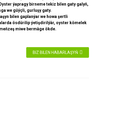
 Oyster ýapragy birneme tekiz bilen gaty galyň,
ga we güýçli, gurluşy gaty.
aşyn bilen gaplanýar we howa şertli
larda ösdürilip ýetişdirilýär, oyster kömelek
rmeňzeş miwe bermäge ökde.
BIZ BILEN HABARLAŞYŇ