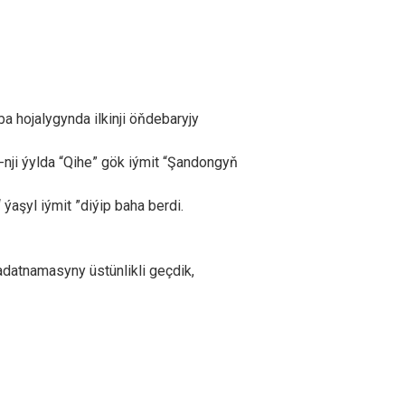
hojalygynda ilkinji öňdebaryjy
nji ýylda “Qihe” gök iýmit “Şandongyň
ýaşyl iýmit ”diýip baha berdi.
atnamasyny üstünlikli geçdik,