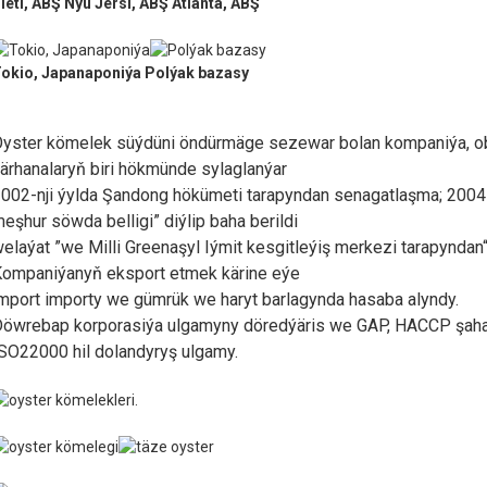
ietl, ABŞ
Nýu Jersi, ABŞ
Atlanta, ABŞ
okio, Japanaponiýa
Polýak bazasy
yster kömelek süýdüni öndürmäge sezewar bolan kompaniýa, oba 
ärhanalaryň biri hökmünde sylaglanýar
002-nji ýylda Şandong hökümeti tarapyndan senagatlaşma; 2004-
eşhur söwda belligi” diýlip baha berildi
elaýat ”we Milli Greenaşyl Iýmit kesgitleýiş merkezi tarapyndan“ 
ompaniýanyň eksport etmek kärine eýe
mport importy we gümrük we haryt barlagynda hasaba alyndy.
öwrebap korporasiýa ulgamyny döredýäris we GAP, HACCP şahad
SO22000 hil dolandyryş ulgamy.