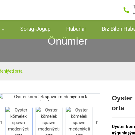
+
r
Sorag-Jogap
Habarlar
Biz Bilen Hab
Önümler
niýeti orta
Oyster
Loading...
Loading...
orta
Oyster köme
uýgunlaşýar