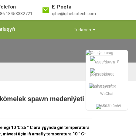
Telefon
E-Poçta
86 18453332721
qihe@qihebiotech.com
arlaşyň
Turkmen
E-
poçta iber
whatsapp
WeChat
 kömelek spawn medeniýeti
Loading...
Loading...
Loading...
Loading...
legi 10 ℃ 25 ° C aralygynda giň temperatura
, miwesi üçin iň amatly temperatura 10 ° C-