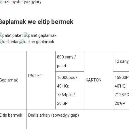
Gaplamak we eltip bermek
800 sany /
12 sany
palet
PALLET
16000pcs /
15800
Gaplamak
KARTON
40'HQ;
40'HQ;
7564pcs /
7128P
20'GP
20'GP
Eltip bermek
Deňiz arkaly (sowadyjy gap)