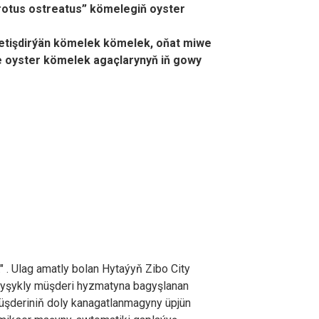
urotus ostreatus” kömelegiň oyster
 ýetişdirýän kömelek kömelek, oňat miwe
e oyster kömelek agaçlarynyň iň gowy
" . Ulag amatly bolan Hytaýyň Zibo City
anyşykly müşderi hyzmatyna bagyşlanan
 müşderiniň doly kanagatlanmagyny üpjün