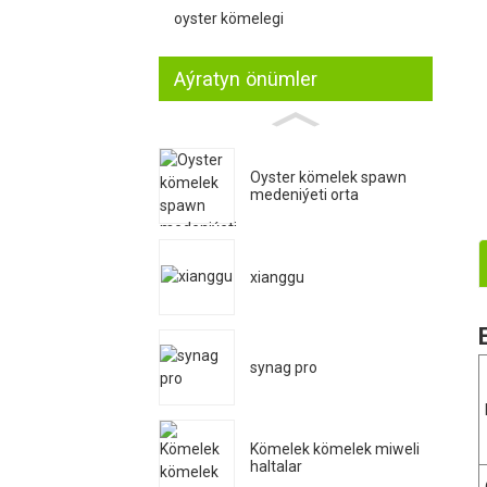
oyster kömelegi
Aýratyn önümler
Oyster kömelek spawn
medeniýeti orta
xianggu
synag pro
Kömelek kömelek miweli
haltalar