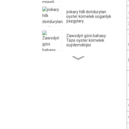
ýokary hilli doňdurylan
oyster kömelek soganlyk
ýazgylary
Zawodyň göni bahasy
Täze oyster kömelek
süýdemdirijisi
Pleurotus Ostreatu oyster
kömelek ösýän miwe
haltalary
Zawodyň göni bahasy
Täze oyster kömelek
süýdemdirijisi
“Qihe” ýokary hasylly şa
oyster kömelek spawn
eksportyny ösdürip
ýetişdiriň