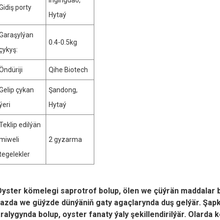
Ingingdao,
Gidiş porty
Hytaý
Garaşylýan
0.4-0.5kg
çykyş:
Öndüriji
Qihe Biotech
Gelip çykan
Şandong,
ýeri
Hytaý
Teklip edilýän
miweli
2 gyzarma
tegelekler
yster kömelegi saprotrof bolup, ölen we çüýrän maddalar bi
azda we güýzde dünýäniň gaty agaçlarynda duş gelýär. Şapk
ralygynda bolup, oyster fanaty ýaly şekillendirilýär. Olarda kö