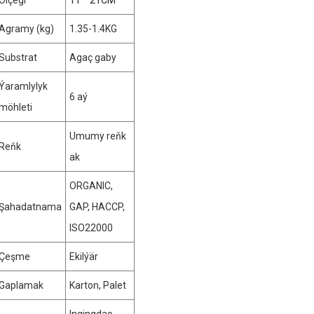
Ölçegi
11 * 21CM
Agramy (kg)
1.35-1.4KG
Substrat
Agaç gaby
Ýaramlylyk
6 aý
möhleti
Umumy reňk
Reňk
ak
ORGANIC,
Şahadatnama
GAP, HACCP,
ISO22000
Çeşme
Ekilýär
Gaplamak
Karton, Palet