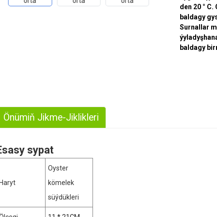
den 20 ° C.
baldagy gys
Surnallar m
ýyladyşhana
baldagy bi
Önümiň Jikme-Jiklikleri
Esasy sypat
Oyster
Haryt
kömelek
süýdükleri