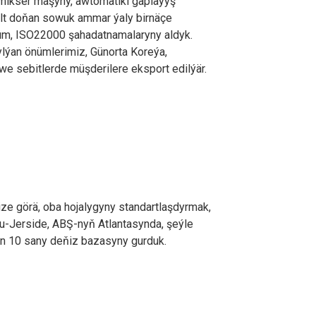
mikser maşyny, awtomatiki gaplaýyş
çalt doňan sowuk ammar ýaly birnäçe
nüm, ISO22000 şahadatnamalaryny aldyk.
lýan önümlerimiz, Günorta Koreýa,
we sebitlerde müşderilere eksport edilýär.
ze görä, oba hojalygyny standartlaşdyrmak,
u-Jerside, ABŞ-nyň Atlantasynda, şeýle
n 10 sany deňiz bazasyny gurduk.