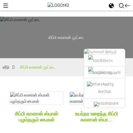
சிப்பி காளான் முட்டை
வீடு
சிப்பி காளான் முட்டை
பகிரி
மின்னஞ்சல் அனுப்பு
WeChat
சிப்பி காளான் ஸ்பான்
உயர்தர உறைந்த சிப்பி
பழம்தரும் பைகள்
காளான் ஸ்பா...