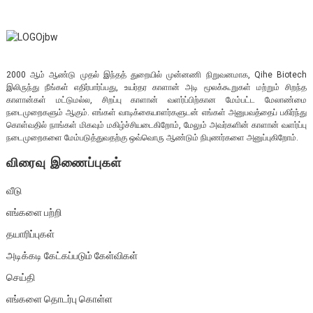
2000 ஆம் ஆண்டு முதல் இந்தத் துறையில் முன்னணி நிறுவனமாக, Qihe Biotech
இலிருந்து நீங்கள் எதிர்பார்ப்பது, உயர்தர காளான் அடி மூலக்கூறுகள் மற்றும் சிறந்த
காளான்கள் மட்டுமல்ல, சிறப்பு காளான் வளர்ப்பிற்கான மேம்பட்ட மேலாண்மை
நடைமுறைகளும் ஆகும். எங்கள் வாடிக்கையாளர்களுடன் எங்கள் அனுபவத்தைப் பகிர்ந்து
கொள்வதில் நாங்கள் மிகவும் மகிழ்ச்சியடைகிறோம், மேலும் அவர்களின் காளான் வளர்ப்பு
நடைமுறைகளை மேம்படுத்துவதற்கு ஒவ்வொரு ஆண்டும் நிபுணர்களை அனுப்புகிறோம்.
விரைவு இணைப்புகள்
வீடு
எங்களை பற்றி
தயாரிப்புகள்
அடிக்கடி கேட்கப்படும் கேள்விகள்
செய்தி
எங்களை தொடர்பு கொள்ள