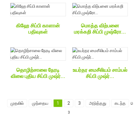
கிஹே சிப்பி காளான்
மொத்த விற்பனை
பதிவுகள்
மரக்கறி சிப்பி முஷ்ரோ...
தொழிற்சாலை நேரடி
உயர்தர மைசீலியம் சாம்பல்
விலை புதிய சிப்பி முஷ்ர்...
சிப்பி முஷ்ர்...
முதலில்
முந்தைய
1
2
3
அடுத்தது
கடந்த
மொத
3