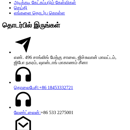
அடிக்கடி கேட்கப்படும் கேள்விகள்
செய்தி
எங்களை தொடர்பு கொள்ள
தொடர்பில் இருங்கள்
எண். 496 சாங்லிங் மேற்கு சாலை, ஜிச்சுவான் மாவட்டம்,
ஜிபோ நகரம், ஷான்டாங் மாகாணம் சீனா
தொலைபேசி:+86 18453332721
லேண்ட்லைன்:
+86 533 2275001