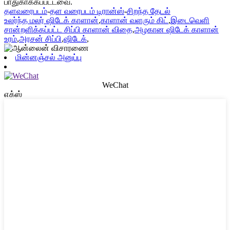
பாதுகாக்கப்பட்டவை.
தளவரைபடம்
-
தள வரைபடம் டிரான்ஸ்
-
சிறந்த தேடல்
உலர்ந்த மலர் ஷிடேக் காளான்
,
காளான் வளரும் கிட்
,
இடைவெளி
சான்றளிக்கப்பட்ட சிப்பி காளான் விதை
,
அழகான ஷிடேக் காளான்
உரம்
,
அரசன் சிப்பி
,
ஷிடேக்
,
மின்னஞ்சல் அனுப்பு
WeChat
எக்ஸ்