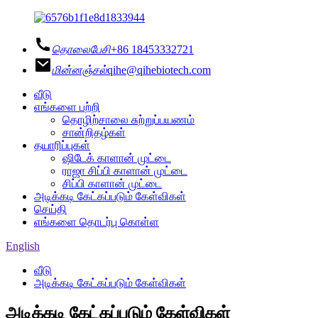
தொலைபேசி
+86 18453332721
மின்னஞ்சல்
qihe@qihebiotech.com
வீடு
எங்களை பற்றி
தொழிற்சாலை சுற்றுப்பயணம்
சான்றிதழ்கள்
தயாரிப்புகள்
ஷிடேக் காளான் முட்டை
ராஜா சிப்பி காளான் முட்டை
சிப்பி காளான் முட்டை
அடிக்கடி கேட்கப்படும் கேள்விகள்
செய்தி
எங்களை தொடர்பு கொள்ள
English
வீடு
அடிக்கடி கேட்கப்படும் கேள்விகள்
அடிக்கடி கேட்கப்படும் கேள்விகள்