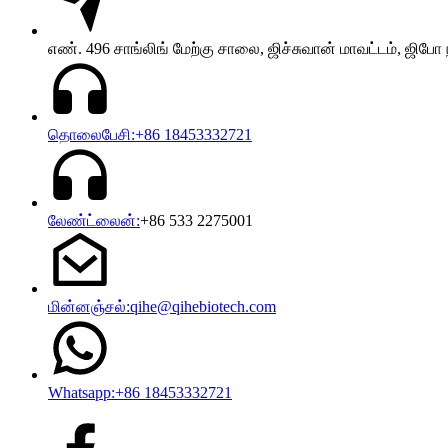
எண். 496 சாங்லிங் மேற்கு சாலை, ஜிச்சுவான் மாவட்டம், ஜிப
தொலைபேசி:+86 18453332721
லேண்ட்லைன்:
+86 533 2275001
மின்னஞ்சல்:qihe@qihebiotech.com
Whatsapp:+86 18453332721