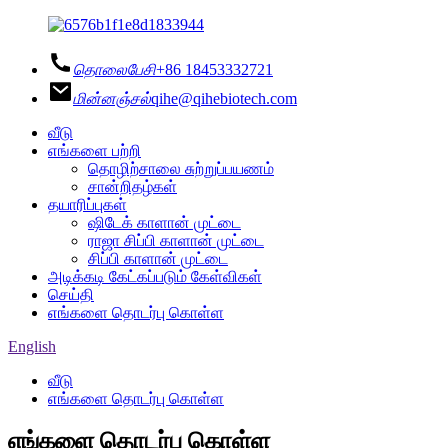
தொலைபேசி
+86 18453332721
மின்னஞ்சல்
qihe@qihebiotech.com
வீடு
எங்களை பற்றி
தொழிற்சாலை சுற்றுப்பயணம்
சான்றிதழ்கள்
தயாரிப்புகள்
ஷிடேக் காளான் முட்டை
ராஜா சிப்பி காளான் முட்டை
சிப்பி காளான் முட்டை
அடிக்கடி கேட்கப்படும் கேள்விகள்
செய்தி
எங்களை தொடர்பு கொள்ள
English
வீடு
எங்களை தொடர்பு கொள்ள
எங்களை தொடர்பு கொள்ள