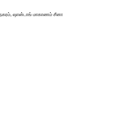
ோ நகரம், ஷான்டாங் மாகாணம் சீனா