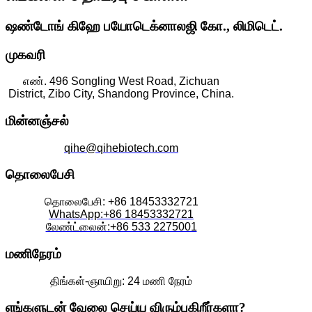
ஷண்டோங் கிஹே பயோடெக்னாலஜி கோ., லிமிடெட்.
முகவரி
எண். 496 Songling West Road, Zichuan
District, Zibo City, Shandong Province, China.
மின்னஞ்சல்
qihe@qihebiotech.com
தொலைபேசி
தொலைபேசி: +86 18453332721
WhatsApp:+86 18453332721
லேண்ட்லைன்:+86 533 2275001
மணிநேரம்
திங்கள்-ஞாயிறு: 24 மணி நேரம்
எங்களுடன் வேலை செய்ய விரும்புகிறீர்களா?