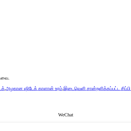
்டவை.
ேக்
,
அழகான ஷிடேக் காளான் உரம்
,
இடைவெளி சான்றளிக்கப்பட்ட சிப்ப
WeChat