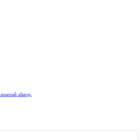
ி காளான் விதை
,