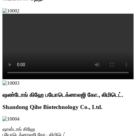
ஷண்டோங் கிஹே பயோடெக்னாலஜி கோ., லிமிடெட்.
Shandong Qihe Biotechnology Co., Ltd.
ஷான்டாங் கிஹே
பயோடெக்னாலஜி கோ., லிமிடெட்