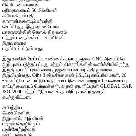
மில்லியன் காளான்
பதிவுகளையும் 50 மில்லியன்
கிலோகிராம் புதிய
காளான்களையும் உற்பத்தி
செய்கிறது. இது ஷாண்டோங்
மாகாணத்தின் கெஸல் நிறுவனம்
மற்றும் மறைக்கப்பட்ட சாம்பியன்
நிறுவனமாக
மதிப்பிடப்பட்டுள்ளது.
இது உலகின் மேம்பட்ட உண்ணக்கூடிய பூஞ்சை CNC அமைப்பில்
அறிமுகப்படுத்தப்பட்டது மற்றும் விகாரங்களின் வளர்ச்சியிலிருந்து
இறுதி தயாரிப்புகள் வரை முழுமையான உற்பத்தி முறையை
நிறுவியுள்ளது. Qihe 3 சர்வதேச கண்டுபிடிப்பு காப்புரிமைகள், 26
உள்நாட்டு பயன்பாட்டு மாதிரி காப்புரிமைகள் மற்றும் 1 வடிவமைப்பு
காப்புரிமையைப் பெற்றுள்ளார். அதன் தயாரிப்புகள் GLOBAL GAP,
ISO22000 மற்றும் ஆர்கானிக் தயாரிப்பு சான்றிதழைக்
கடந்துவிட்டன.
சமீபத்திய
ஆண்டுகளில்,
நிறுவனம், அறிவியல்
மற்றும் தொழில்நுட்ப
முன்னேற்றத்தை
நம்பி, உள்நாட்டு