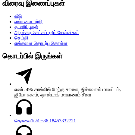
விரைவு இணைப்புகள்
வீடு
எங்களை பற்றி
தயாரிப்புகள்
அடிக்கடி கேட்கப்படும் கேள்விகள்
செய்தி
எங்களை தொடர்பு கொள்ள
தொடர்பில் இருங்கள்
எண். 496 சாங்லிங் மேற்கு சாலை, ஜிச்சுவான் மாவட்டம்,
ஜிபோ நகரம், ஷான்டாங் மாகாணம் சீனா
தொலைபேசி:+86 18453332721