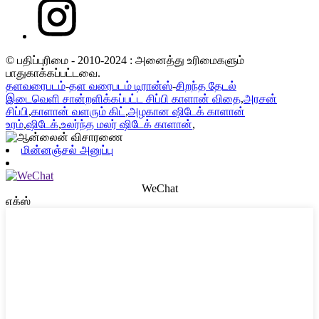
© பதிப்புரிமை - 2010-2024 : அனைத்து உரிமைகளும்
பாதுகாக்கப்பட்டவை.
தளவரைபடம்
-
தள வரைபடம் டிரான்ஸ்
-
சிறந்த தேடல்
இடைவெளி சான்றளிக்கப்பட்ட சிப்பி காளான் விதை
,
அரசன்
சிப்பி
,
காளான் வளரும் கிட்
,
அழகான ஷிடேக் காளான்
உரம்
,
ஷிடேக்
,
உலர்ந்த மலர் ஷிடேக் காளான்
,
மின்னஞ்சல் அனுப்பு
WeChat
எக்ஸ்