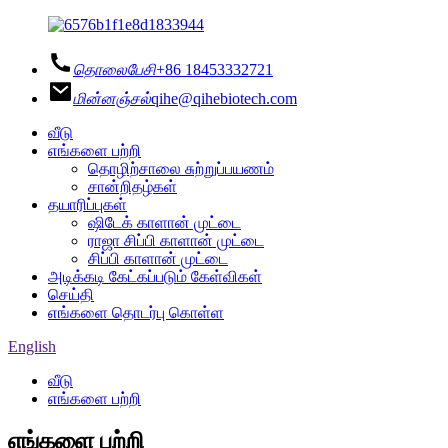
தொலைபேசி
+86 18453332721
மின்னஞ்சல்
qihe@qihebiotech.com
வீடு
எங்களை பற்றி
தொழிற்சாலை சுற்றுப்பயணம்
சான்றிதழ்கள்
தயாரிப்புகள்
ஷிடேக் காளான் முட்டை
ராஜா சிப்பி காளான் முட்டை
சிப்பி காளான் முட்டை
அடிக்கடி கேட்கப்படும் கேள்விகள்
செய்தி
எங்களை தொடர்பு கொள்ள
English
வீடு
எங்களை பற்றி
எங்களை பற்றி