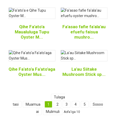
Qihe Fa'ato'a
Fa'asao fafie fa'ala'au
Maualuluga Tupu
efuefu faisua
Oyster M...
mushro...
Qihe Fa'ato'a Fa'ato'aga
La'au Siitake
Oyster Mus...
Mushroom Stick sp...
Tulaga
tasi
Muamua
1
2
3
4
5
Sosoo
ai
Mulimuli
Aofa'iga 10