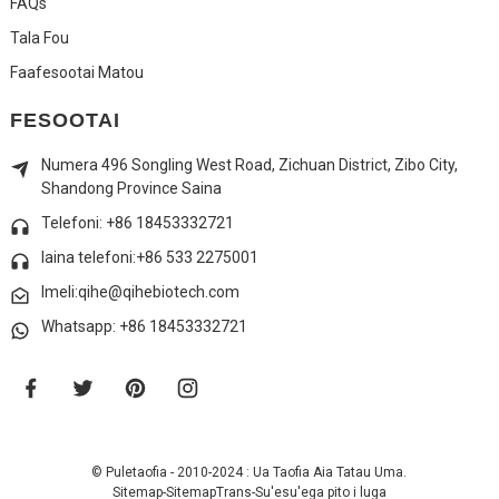
FAQs
Tala Fou
Faafesootai Matou
FESOOTAI
Numera 496 Songling West Road, Zichuan District, Zibo City,
Shandong Province Saina
Telefoni: +86 18453332721
laina telefoni:
+86 533 2275001
Imeli:qihe@qihebiotech.com
Whatsapp: +86 18453332721
© Puletaofia - 2010-2024 : Ua Taofia Aia Tatau Uma.
Sitemap
-
SitemapTrans
-
Su'esu'ega pito i luga