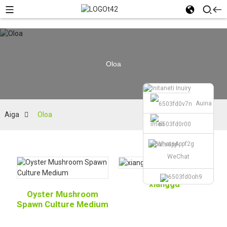
Oloa
Auina
Aiga
Oloa
imeli
whatsapp
WeChat
xianggu
Oyster Mushroom
Spawn Culture Medium