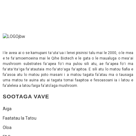
I le avea ai o se kamupani taʻutaʻua i lenei pisinisi talu mai le 2000, o le mea
e te faʻamoemoeina mai le Qihe Biotech e le gata o le maualuga o meaʻai
mushroom substrates faʻapea foʻi ma pulou sili atu, ae faʻapea foʻi ma
faʻataʻitaʻiga faʻatautaia mo faʻatoʻaga faʻapitoa. E sili atu lo matou fiafia e
fa'asoa atu lo matou poto masani i a matou tagata fa'atau ma o tausaga
uma matou te auina atu ai tagata tomai faapitoa e fesoasoani ia i latou e
fa'aleleia a latou faiga fa'ato'aga mushroom.
SOOTAGA VAVE
Aiga
Faatatau Ia Tatou
Oloa