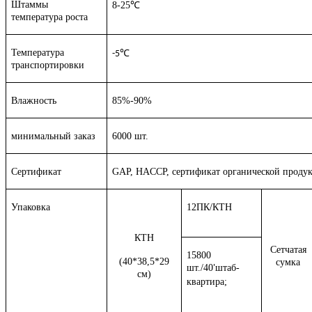
Штаммы
8-25℃
температура роста
Температура
℃
-5
транспортировки
Влажность
85%-90%
минимальный заказ
6000 шт.
Сертификат
GAP, HACCP, сертификат органической продук
Упаковка
12ПК/КТН
КТН
Сетчатая
15800
(40*38,5*29
сумка
шт./40
штаб-
'
см)
квартира;