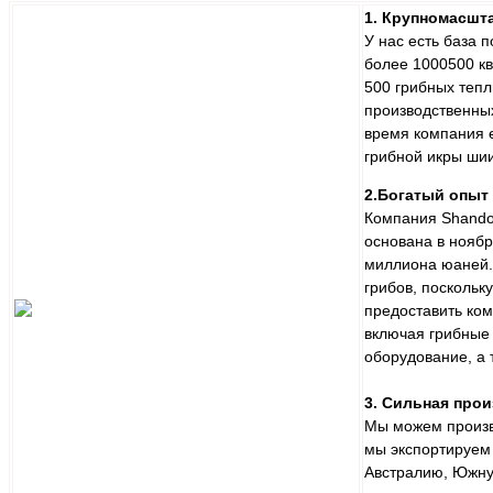
1. Крупномасшт
У нас есть база 
более 1000500 к
500 грибных тепл
производственны
время компания 
грибной икры шии
2.Богатый опыт
Компания Shandon
основана в ноябр
миллиона юаней.
грибов, поскольк
предоставить ко
включая грибные
оборудование, а 
3. Сильная про
Мы можем произво
мы экспортируем
Австралию, Южну