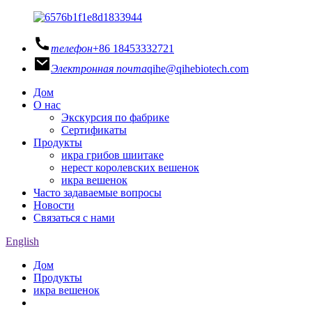
телефон
+86 18453332721
Электронная почта
qihe@qihebiotech.com
Дом
О нас
Экскурсия по фабрике
Сертификаты
Продукты
икра грибов шиитаке
нерест королевских вешенок
икра вешенок
Часто задаваемые вопросы
Новости
Связаться с нами
English
Дом
Продукты
икра вешенок