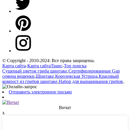
© Copyright - 2010-2024: Все права защищены.
Карта сайта
-
Карта сайтаТранс
-
Топ поиска
Сушеный цветок гриба шиитаке
,
Сертифицированные Gap
семена вешенки
,
Шиитаке
,
Королевская Устрица
,
Красивый
компост из грибов шиитаке
,
Набор для выращивания грибов
,
Отправить электронное письмо
Вичат
х