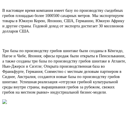
В настоящее время компания имеет базу по производству съедобных
грибов площадью более 1000500 сахарных метров. Мы экспортируем
товары в Южную Корею, Японию, США, Германию, Южную Африку
и другие страны. Годовой доход от экспорта достигает 30 миллионов
долларов США.
Три базы по производству грибов шиитаке были созданы в Кёнгидо,
Нагое и Чибе, Япония; офисы продаж были открыты в Пенсильвании,
а также созданы три базы по производству грибов шиитаке в Атланте,
Нью-Джерси и Сиэтле; Открыта производственная база во
Франкфурте, Германия; Совместно с местным деловым партнером в
Сиднее, Австралия, создаются новые базы по производству грибов
шиитаке. Успешная реализация «отгрузки грибной культуральной
среды внутри страны, выращивания грибов за рубежом, свежих
грибов на местном рынке» индустриальной бизнес-модели.