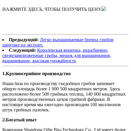
НАЖМИТЕ ЗДЕСЬ, ЧТОБЫ ПОЛУЧИТЬ ЦЕНУ.
Предыдущий:
Легко выращиваемые бревна грибов
шиитаке на экспорт.
Следующий:
Королевская вешенка, икра/бревно,
свежезамороженные грибы, мешок для выращивания,
выращивание, высокая урожайность
1.
Крупносерийное производство
Наша база по производству съедобных грибов занимает
общую площадь более 1 000 500 квадратных метров. Здесь
расположено более 500 грибных теплиц, 140 000 квадратных
метров производственных цехов грибной фабрики. В
настоящее время мы ежегодно производим 100 миллионов
штук грибных палочек.
2.
Богатый опыт
Компания Shandong Qihe Bio-Technology Co., Ltd имеет более