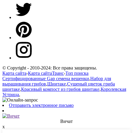
© Copyright - 2010-2024: Все права защищены.
Карта сайта
-
Карта сайтаТранс
-
Топ поиска
Сертифицированные Gap семена вешенки
,
Набор для
выращивания грибов
,
Шиитаке
,
Сушеный цветок гриба
шиитаке
,
Красивый компост из грибов шиитаке
,
Королевская
Устрица
,
Отправить электронное письмо
Вичат
х