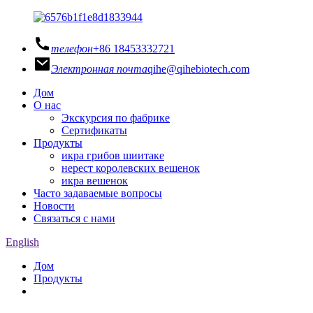
телефон
+86 18453332721
Электронная почта
qihe@qihebiotech.com
Дом
О нас
Экскурсия по фабрике
Сертификаты
Продукты
икра грибов шиитаке
нерест королевских вешенок
икра вешенок
Часто задаваемые вопросы
Новости
Связаться с нами
English
Дом
Продукты