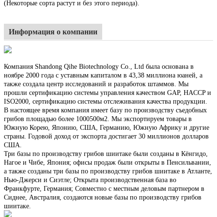
(Некоторые сорта растут и без этого периода).
Информация о компании
Компания Shandong Qihe Biotechnology Co., Ltd была основана в
ноябре 2000 года с уставным капиталом в 43,38 миллиона юаней, а
также создала центр исследований и разработок штаммов. Мы
прошли сертификацию системы управления качеством GAP, HACCP и
ISO2000, сертификацию системы отслеживания качества продукции.
В настоящее время компания имеет базу по производству съедобных
грибов площадью более 1000500м2. Мы экспортируем товары в
Южную Корею, Японию, США, Германию, Южную Африку и другие
страны. Годовой доход от экспорта достигает 30 миллионов долларов
США.
Три базы по производству грибов шиитаке были созданы в Кёнгидо,
Нагое и Чибе, Япония; офисы продаж были открыты в Пенсильвании,
а также созданы три базы по производству грибов шиитаке в Атланте,
Нью-Джерси и Сиэтле; Открыта производственная база во
Франкфурте, Германия; Совместно с местным деловым партнером в
Сиднее, Австралия, создаются новые базы по производству грибов
шиитаке.