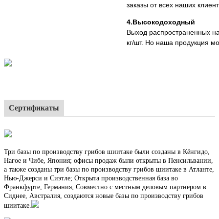
заказы от всех наших клиен
4.Высокодоходный
Выход распространенных на 
кг/шт. Но наша продукция мож
Сертификаты
Три базы по производству грибов шиитаке были созданы в Кёнгидо,
Нагое и Чибе, Япония; офисы продаж были открыты в Пенсильвании,
а также созданы три базы по производству грибов шиитаке в Атланте,
Нью-Джерси и Сиэтле; Открыта производственная база во
Франкфурте, Германия; Совместно с местным деловым партнером в
Сиднее, Австралия, создаются новые базы по производству грибов
шиитаке.