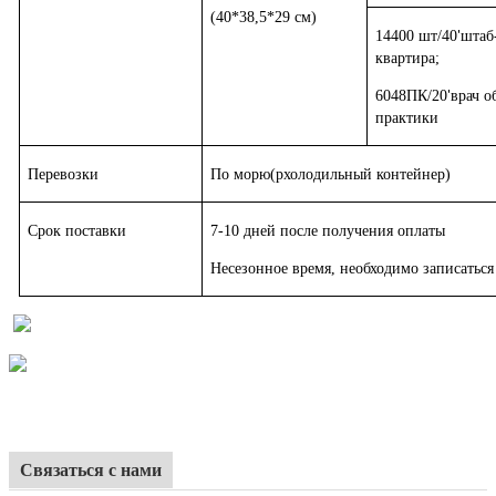
(40*38,5*29 см)
14400 шт/40
штаб
'
квартира;
6048ПК/20
врач 
'
практики
Перевозки
По морю
(р
холодильный контейнер
)
Срок поставки
7-10 дней после получения оплаты
Несезонное время, необходимо записаться
Связаться с нами