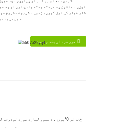
ګردي ده، او ډډ لنډ او پیاوړی دی، جوړښت یې کلک دی.
لوښي د ماشین په مرسته بسته بندي کوي او په ه
شنو خونو کې کرل کیږي، زموږ د شیټیک مشروم سپ
ډول میوه کولو کې ښه دی.
موږ سره اړیکه ونیسئ
20°C ده. کیپ د لږ فلیټ سره خورا ګردي ده، او ډډ لنډ او پیاوړی دی، جوړښت یې کلک دی.