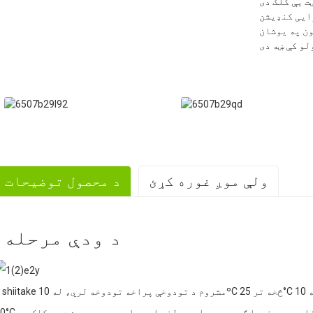
وایی کنډیشن
ون په یوشان
ولې موږ غوره کړئ
د محصول توضیحات
1. په لویه پیمانه تولید
د ودې مرحله
2. بډایه تجربه