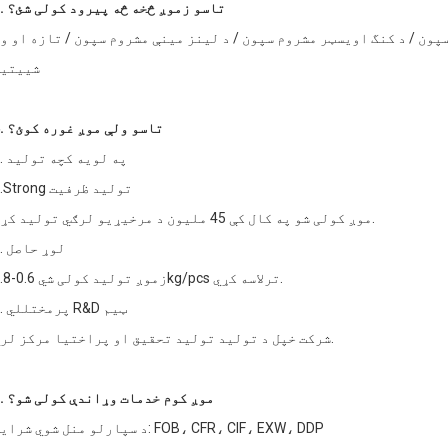
3. تاسو زموږ څخه څه پیرود کولی شئ؟
پون / د کنگ اویسټر مشروم سپون / د لینز مینې مشروم سپون / تازه او و
شییتی
4. تاسو ولې موږ غوره کوئ؟
1. په لویه کچه تولید
2.Strong تولید ظرفیت
موږ کولی شو په کال کې 45 ملیون د مرخیړیو لرګي تولید کړو.
3. لوړ حاصل
زموږ تولید کولی شي 0.6-0.8kg/pcs ترلاسه کړي.
4. پرمختللي R&D ټیم
شرکت خپل د تولید تولید تحقیق او پراختیا مرکز لري.
5. موږ کوم خدمات وړاندې کولی شو؟
د سپارلو منل شوي شرایط: FOB، CFR، CIF، EXW، DDP