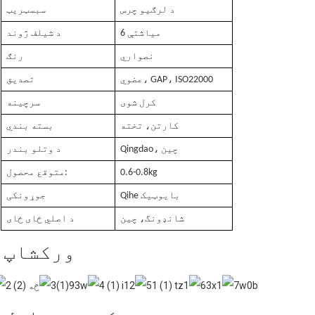
د لرګیو چرس
سبسټریټ
6 مياشتې
د شیلف ژوند
نصواري
رنګ
عضوي، GAP، ISO22000
تصدیق
کرل شوی
سرچینه
کارتن، تخته
بسته بندي
Qingdao، چین
د وتلو بندر
0.6-0.8kg
متوقع محصول:
Qihe بایوټیک
جوړونکی
شانډونگ، چین
د اصلي ځای ځای
ورکشاپ