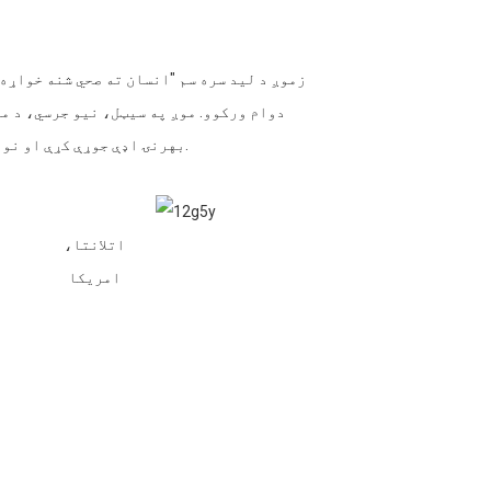
زموږ د لید سره سم "انسان ته صحي شنه خواړه
بهرنۍ اډې جوړې کړې او نور په پرمختګ کې دي. زموږ محصولات له 60 څخه زیاتو هیوادونو ته صادریږي.
اتلانتا،
امریکا