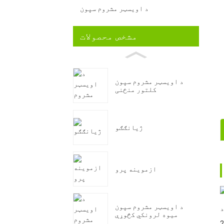
د اویسټر مشروم سپون
مشخص محصولات
د اویسټر مشروم سپون
کلتور منځنی
ژیانګګو
ازموینه پرو
د اویسټر مشروم سپون
د shiitake مشروم د تودوخې پراخه تودوخه لري، له 10ºC څخه تر 25°C پورې، د میوو لپاره غوره تودوخه له 10°C څخه تر
میوه لرونکي کڅوړې