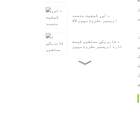
ن
د لوړ کیفیت منجمد
اویسټر مشروم سپون لاګ
د فابریکې مستقیم قیمت
تازه اویسټر مشروم سپون
ي
ل
Pleurotus Ostreatu Oyster
ئ
مشروم سپون د میوو کڅوړې
ل
وده کوي
ق
د فابریکې مستقیم قیمت
تازه اویسټر مشروم سپون
Qihe د لوړ حاصل لرونکي
کنگ اویسټر مشروم سپون
صادرات کښت کړئ