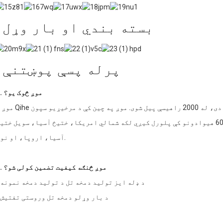
بسته بندي او بار وړل
پرله پسې پوښتنې
1. موږ څوک یو؟
موږ د Qihe بایوټیک یو، چې د چین په شانډونګ کې میشته دی، له 2000 راهیسې پیل شوی. موږ 
لاګونو لوی تولیدونکي یو. زموږ محصولات په 60 هیوادونو کې پلورل کیږي لکه شمالي امریکا، ختیځ آسیا، سویل ختی
آسیا، اروپا، او نور.
2. موږ څنګه کیفیت تضمین کولی شو؟
د ډله ایز تولید دمخه تل د تولید دمخه نمونه
د بار وړلو دمخه تل وروستی تفتیش