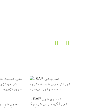
د GAP تصدیق شوي
خوراکي درجې شیټیک
عضوي شیټی