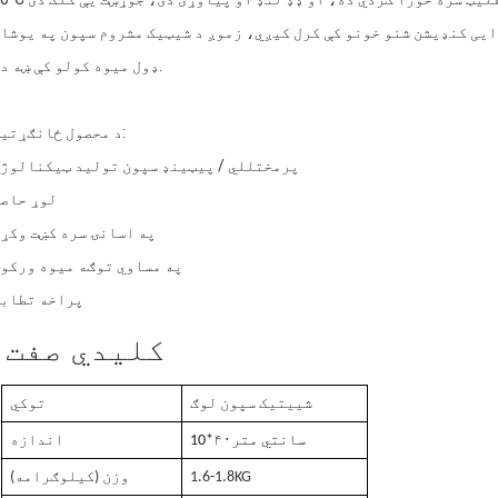
3. قوي تولید وړتیا
ایی کنډیشن شنو خونو کې کرل کیږي، زموږ د شیټیک مشروم سپون په یوشا
ډول میوه کولو کې ښه دی.
4. لوړ حاصل
د محصول ځانګړتیا:
پرمختللي / پیټینډ سپون تولید ټیکنالوژ
لوړ حاص
په اسانۍ سره کښت وکړ
په مساوي توګه ميوه ورکو
پراخه تطاب
کلیدي صفت
شییتیک سپون لوګ
توکي
سانتي متر
*۴۰
10
اندازه
1.6-1.8KG
وزن (کیلوګرامه)