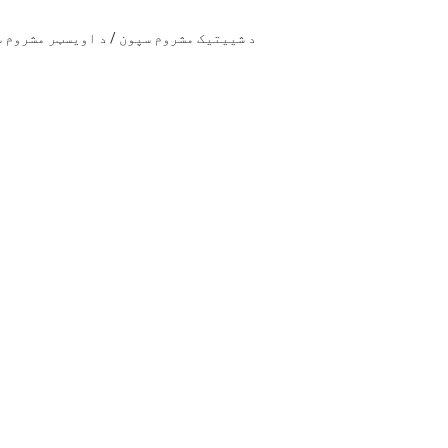
د شییتیک مشروم سپون / د اویسټر مشروم س