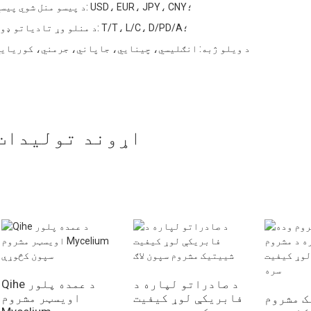
د پیسو منل شوي پیسې: USD، EUR، JPY، CNY؛
د منلو وړ تادیاتو ډول: T/T، L/C، D/PD/A؛
د ویلو ژبه: انګلیسي، چینایي، جاپاني، جرمني، کوریاي
اړوند توليدات
د صادراتو لپاره د
Qihe د عمده پلور
فابریکې لوړ کیفیت
اویسټر مشروم
ک مشروم