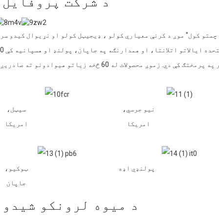
د شرکت پروفایل
 چمتو کول" موږ د کرنې معیاري کولو ، ډیجیټل کولو او نړیوال کیدو سر
دوام ورکوو. موږ په سیټل، نیو جرسي، د متحده ایالاتو ا
نیو جرسي،
سیټل،
امریکا
امریکا
پولنډي اډه
ټوکیو،
جاپان
د میوه لرونکو شیدو