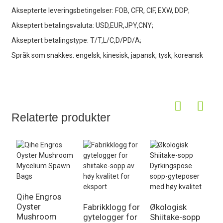
Aksepterte leveringsbetingelser: FOB, CFR, CIF, EXW, DDP;
Akseptert betalingsvaluta: USD,EUR,JPY,CNY;
Akseptert betalingstype: T/T,L/C,D/PD/A;
Språk som snakkes: engelsk, kinesisk, japansk, tysk, koreansk
Relaterte produkter
Qihe Engros
Oyster
Fabrikklogg for
Økologisk
G
Mushroom
gytelogger for
Shiitake-sopp
S