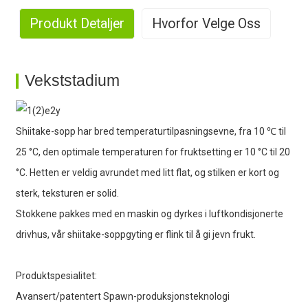
Produkt Detaljer
Hvorfor Velge Oss
1. Storskala produksjon
Vekststadium
Shiitake-sopp har bred temperaturtilpasningsevne, fra 10 ℃ til
2. Rik erfaring
25 °C, den optimale temperaturen for fruktsetting er 10 °C til 20
°C. Hetten er veldig avrundet med litt flat, og stilken er kort og
sterk, teksturen er solid.
Stokkene pakkes med en maskin og dyrkes i luftkondisjonerte
3. Sterk produksjonsevne
drivhus, vår shiitake-soppgyting er flink til å gi jevn frukt.
Produktspesialitet:
4. Høyt utbytte
Avansert/patentert Spawn-produksjonsteknologi