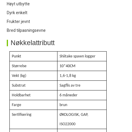
Høyt utbytte
Dyrk enkelt
Frukter jevnt
Bred tilpasningsevne
Nøkkelattributt
Punkt
Shiitake spawn logger
Størrelse
10
*40
CM
Vekt (kg)
1,6-1,8 kg
Substrat
Sagflis av tre
Holdbarhet
6 måneder
Farge
brun
Sertifisering
ØKOLOGISK, GAP,
ISO22000