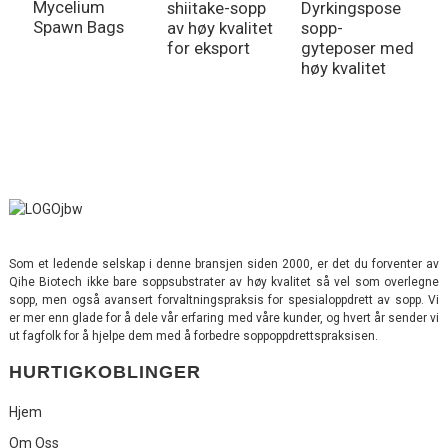
Mycelium
shiitake-sopp
Dyrkingspose
s
Spawn Bags
av høy kvalitet
sopp-
m
for eksport
gyteposer med
m
høy kvalitet
e
Som et ledende selskap i denne bransjen siden 2000, er det du forventer av
Qihe Biotech ikke bare soppsubstrater av høy kvalitet så vel som overlegne
sopp, men også avansert forvaltningspraksis for spesialoppdrett av sopp. Vi
er mer enn glade for å dele vår erfaring med våre kunder, og hvert år sender vi
ut fagfolk for å hjelpe dem med å forbedre soppoppdrettspraksisen.
HURTIGKOBLINGER
Hjem
Om Oss