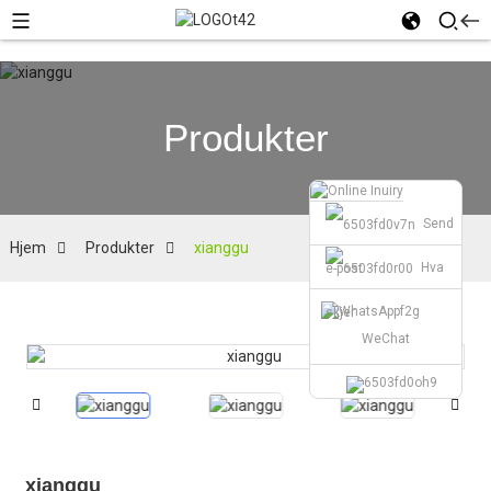
Produkter
Send
Hjem
Produkter
xianggu
Hva
e-post
skjer
WeChat
xianggu