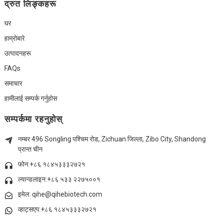
द्रुत लिङ्कहरू
घर
हाम्रोबारे
उत्पादनहरू
FAQs
समाचार
हामीलाई सम्पर्क गर्नुहोस
सम्पर्कमा रहनुहोस्
नम्बर 496 Songling पश्चिम रोड, Zichuan जिल्ला, Zibo City, Shandong
प्रान्त चीन
फोन:+८६ १८४५३३३२७२१
ल्यान्डलाइन:
+८६ ५३३ २२७५००१
इमेल: qihe@qihebiotech.com
व्हाट्सएप:+८६ १८४५३३३२७२१