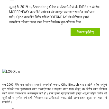
जुलाई 8, 2019 मा, Shandong Qihe बायोटेक्नोलोजी कं, लिमिटेड र कोरिया
MODERNDAY कम्पनीले सम्मेलन कोठामा एक हस्ताक्षर समारोह आयोजना
गर्यो। Qihe कम्पनीले विशेष गरी MODERNDAY को कोरियामा हाम्रो
कम्पनीको तर्फबाट च्याउ स्पन बेच्न र जिम्मेवार हुन अधिकार दियो ...
विवरण हेर्नुहोस्
सन् 2000 देखि यस उद्योगमा अग्रणी कम्पनीको रूपमा, Qihe Biotech बाट तपाईंले अपेक्षा गर्नुहुने
कुरा भनेको उच्च गुणस्तरको च्याउ सब्सट्रेटहरू र उत्कृष्ट च्याउ मात्र होइन, तर विशेष च्याउ खेतीका
लागि उन्नत व्यवस्थापन अभ्यासहरू पनि हो। हामी हाम्रा ग्राहकहरूसँग हाम्रो अनुभव बाँड्न पाउँदा धेरै
खुसी छौं र प्रत्येक वर्ष हामी पेशेवरहरूलाई उनीहरूको च्याउ खेती अभ्यासहरू सुधार गर्न मद्दत गर्न
पठाउँछौं।