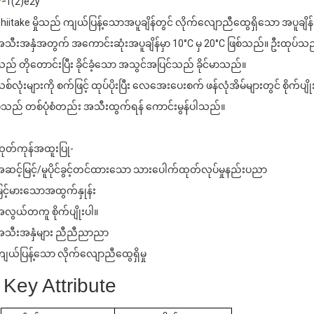
hiitake မှိုသည် ကျယ်ပြန့်သောအပူချိန်တွင် လိုက်လျောညီထွေရှိသော အပူချိန် 
သီးအနှံအတွက် အကောင်းဆုံးအပူချိန်မှာ 10°C မှ 20°C ဖြစ်သည်။ ဦးထုပ်သည် အနည
. ခိုင်မာသောထုတ်လုပ်မှုစွမ်းရည်
ည် တိုတောင်းပြီး ခိုင်ခံ့သော အသွင်အပြင်သည် ခိုင်မာသည်။
စ်လုံးများကို စက်ဖြင့် ထုပ်ပိုးပြီး လေအေးပေးစက် ဖန်လုံအိမ်များတွင် စိုက်ပျို
ှုသည် တစ်ပုံစံတည်း အသီးထွက်ရန် ကောင်းမွန်ပါသည်။
. အထွက်နှုန်းမြင့်မားသည်။
ုတ်ကုန်အထူးပြု-
ဆင့်မြင့်/မူပိုင်ခွင့်တင်ထားသော သားပေါက်ထုတ်လုပ်မှုနည်းပညာ
ြင့်မားသောအထွက်နှုန်း
လွယ်တကူ စိုက်ပျိုးပါ။
သီးအနှံများ ညီညီညာညာ
ျယ်ပြန့်သော လိုက်လျောညီထွေရှိမှု
Key Attribute