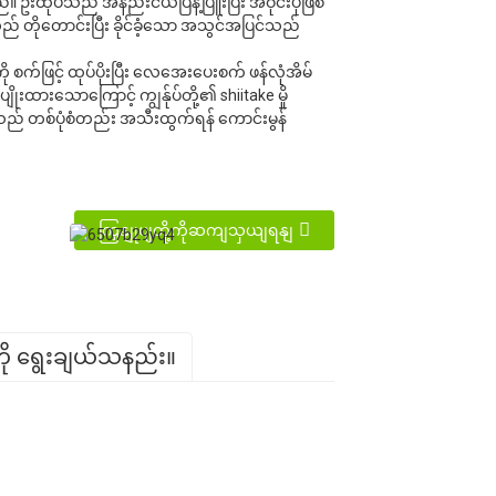
။ ဦးထုပ်သည် အနည်းငယ်ပြန့်ပြူးပြီး အဝိုင်းပုံဖြစ်
သည် တိုတောင်းပြီး ခိုင်ခံ့သော အသွင်အပြင်သည်
ို စက်ဖြင့် ထုပ်ပိုးပြီး လေအေးပေးစက် ဖန်လုံအိမ်
်ပျိုးထားသောကြောင့် ကျွန်ုပ်တို့၏ shiitake မှို
ုသည် တစ်ပုံစံတည်း အသီးထွက်ရန် ကောင်းမွန်
ကြှနျုပျတို့ကိုဆကျသှယျရနျ
ကို ရွေးချယ်သနည်း။