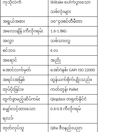
ကုသိုလ်ကံ
Shiitake ပေါက်ပွားသော
သစ်လုံးများ
အရွယ်အစား
၁၀
*၄၀
စင်တီမီတာ
အလေးချိန် (ကီလိုဂရမ်)
1.6-1.8KG
အလွှာ
သစ်သားလွှ
စင်ဘဝ
6 လ
အရောင်
အညို
အောင်လက်မှတ်
အော်ဂဲနစ်၊ GAP၊ ISO 22000
အရင်းအမြစ်
ထွန်ယက်စိုက်ပျိုးသည်။
ထုပ်ပိုးခြင်း။
ကတ်တွန်၊ Pallet
ထွက်ခွာမည့်ဆိပ်ကမ်း
Qingdao၊ တရုတ်နိုင်ငံ
မျှော်လင့်ထားသော
0.6-0.8 ကီလိုဂရမ်
ရလဒ်-
ထုတ်လုပ်သူ
Qihe ဇီဝနည်းပညာ