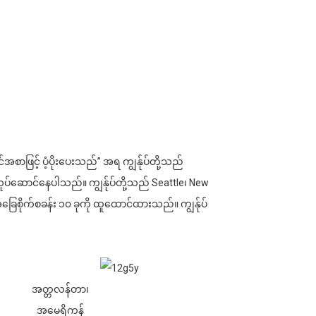
အစာဖြင့် ပံ့ပိုးပေးသည်” အရ ကျွန်ုပ်တို့သည်
က်လုပ်ဆောင်နေပါသည်။ ကျွန်ုပ်တို့သည် Seattle၊ New
င် အခြေစိုက်စခန်း ၁၀ ခုကို ထူထောင်ထားသည်။ ကျွန်ုပ်
အတ္တလန်တာ၊
အမေရိကန်