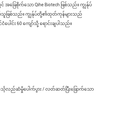
င် အခြေစိုက်သော Qihe Biotech ဖြစ်သည်။ ကျွန်ုပ်
လုပ်သူဖြစ်သည်။ ကျွန်ုပ်တို့၏ထုတ်ကုန်များသည်
ငံပေါင်း 60 ကျော်သို့ ရောင်းချပါသည်။
/ ခြင်္သေ့လည်ဆံမှိုပေါက်ပွား / လတ်ဆတ်ပြီးခြောက်သော