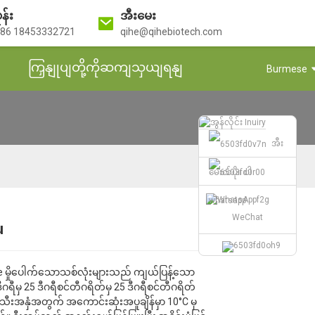
ုန်း
အီးမေး
86 18453332721
qihe@qihebiotech.com
ကြှနျုပျတို့ကိုဆကျသှယျရနျ
Burmese
အီး
မေးလ်ပို။ ပါ
whatsapp
WeChat
u
Loading...
Loading...
Loading...
Loading...
ke မှိုပေါက်သောသစ်လုံးများသည် ကျယ်ပြန့်သော
ဒီဂရီမှ 25 ဒီဂရီစင်တီဂရိတ်မှ 25 ဒီဂရီစင်တီဂရိတ်
အသီးအနှံအတွက် အကောင်းဆုံးအပူချိန်မှာ 10°C မှ