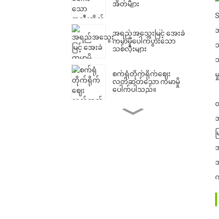
အိတ်များ
S
အ
အရည်အသွေးမြင့် အေးခဲ
3
ကမာမှိုပေါက်ပွားသော
သ
သစ်လုံးများ
သ
စက်ရုံတိုက်ရိုက်ဈေး
မ
4
လတ်ဆတ်သော ကမာမှို
ပေါက်ပါသည်။
ထ
Pleurotus Ostreatu Oyster
အ
မှိုပေါက်ပွားသော အသီးအိတ်
များ
မ
အ
စက်ရုံတိုက်ရိုက်ဈေး
အ
လတ်ဆတ်သော ကမာမှို
ပေါက်ပါသည်။
က
Qihe သည် အထွက်နှုန်း
မြင့်မားသော King Oyster
Mushroom Spawn Export
ကိုမွေးမြူပါ။