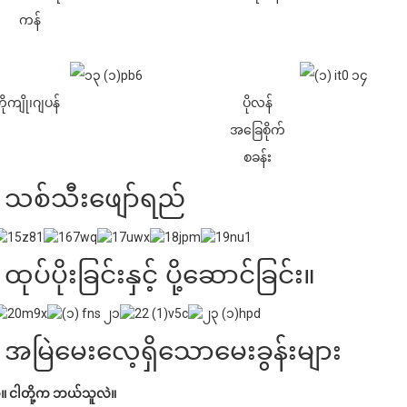
ကန်
ိုကျို၊ဂျပန်
ပိုလန်
အခြေစိုက်
စခန်း
သစ်သီးဖျော်ရည်
ထုပ်ပိုးခြင်းနှင့် ပို့ဆောင်ခြင်း။
အမြဲမေးလေ့ရှိသောမေးခွန်းများ
။ ငါတို့က ဘယ်သူလဲ။