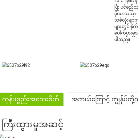
20°C ဖြစ်သည်
ပြီး ပင်စည်
ခိုင်မာသည်။
သစ်လုံးများက
များတွင် စိုက
ပေါက်ပွားမှ
ပါသည်။
ကုန်ပစ္စည်းအသေးစိတ်
အဘယ်ကြောင့် ကျွန်ုပ်တို့
. အကြီးစားထုတ်လုပ်မှု
ကြီးထွားမှုအဆင့်
. ကြွယ်ဝသောအတွေ့အကြုံ