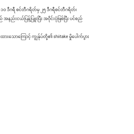
၁၀ ဒီဂရီ စင်တီဂရိတ်မှ ၂၅ ဒီဂရီစင်တီဂရိတ်၊
်းငယ်ပြန့်ပြူးပြီး အဝိုင်းပုံဖြစ်ပြီး ပင်စည်
းထားသောကြောင့် ကျွန်ုပ်တို့၏ shiitake မှိုပေါက်ပွား