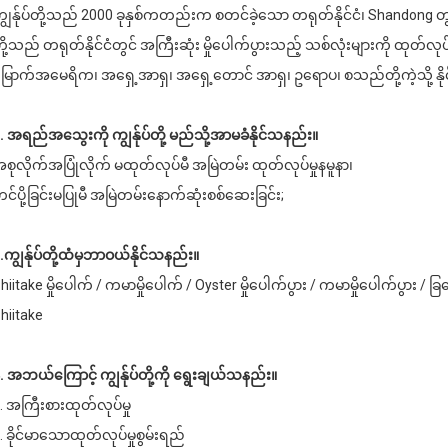
ျွန်ုပ်တို့သည် 2000 ခုနှစ်ကတည်းက စတင်ခဲ့သော တရုတ်နိုင်ငံ၊ Shandong တွ
ို့သည် တရုတ်နိုင်ငံတွင် အကြီးဆုံး မှိုပေါက်ပွားသည့် သစ်လုံးများကို ထုတ်
ြောက်အမေရိက၊ အရှေ့အာရှ၊ အရှေ့တောင် အာရှ၊ ဥရောပ၊ စသည်တို့ကဲ့သို့ နိုင်
. အရည်အသွေးကို ကျွန်ုပ်တို့ မည်သို့အာမခံနိုင်သနည်း။
စုလိုက်အပြုံလိုက် မထုတ်လုပ်မီ အမြဲတမ်း ထုတ်လုပ်မှုနမူနာ၊
င်ပို့ခြင်းမပြုမီ အမြဲတမ်းနောက်ဆုံးစစ်ဆေးခြင်း;
.ကျွန်ုပ်တို့ထံမှဘာဝယ်နိုင်သနည်း။
hiitake မှိုပေါက် / ကမာမှိုပေါက် / Oyster မှိုပေါက်ပွား / ကမာမှိုပေါက်ပွား 
hiitake
. အဘယ်ကြောင့် ကျွန်ုပ်တို့ကို ရွေးချယ်သနည်း။
. အကြီးစားထုတ်လုပ်မှု
. ခိုင်မာသောထုတ်လုပ်မှုစွမ်းရည်