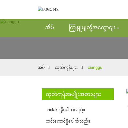
အိမ်
ကြှနျုပျတို့အကွောငျး
အိမ်
ထုတ်ကုန်များ
xianggu
ထုတ်ကုန်အမျိုးအစားများ
Loading...
Loading...
shiitake မှိုပေါက်သည်။
ကင်းကောင်မှိုပေါက်သည်။