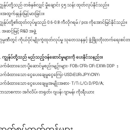
ျွန်ုပ်တို့သည် တစ်နှစ်လျှင် မှိုချောင်း ၄၅ သန်း ထုတ်လုပ်နိုင်သည်။
။အထွက်နှုန်းမြင့်မားခြင်း။
ျွန်ုပ်တို့၏ထုတ်လုပ်မှုသည် 0.6-0.8 ကီလိုဂရမ် / pcs ကိုအောင်မြင်နိုင်သည်။
. အဆင့်မြင့် R&D အဖွဲ့
ုမ္ပဏီတွင် ကိုယ်ပိုင်မျိုးကွဲထုတ်လုပ်မှု သုတေသနနှင့် ဖွံ့ဖြိုးတိုးတက်ရေးစင
. ကျွန်ုပ်တို့သည် မည်သည့်ဝန်ဆောင်မှုများကို ပေးနိုင်သနည်း။
က်ခံထားသော ပို့ဆောင်မှုစည်းမျဉ်းများ- FOB၊ CFR၊ CIF၊ EXW၊ DDP ；
က်ခံထားသော ငွေပေးချေမှုငွေကြေး-USD၊EUR၊JPY၊CNY၊
က်ခံထားသော ငွေပေးချေမှုအမျိုးအစား- T/T၊ L/C၊ D/PD/A;
ာသာစကား-အင်္ဂလိပ်၊ တရုတ်၊ ဂျပန်၊ ဂျာမန်၊ ကိုးရီးယား
ဆက်စပ်ထုတ်ကုန်များ