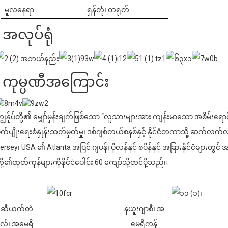
မူလနေရာ
ရှန်တုံ၊ တရုတ်
အလုပ်ရုံ
ကုမ္ပဏီအကြောင်း
ျွန်ုပ်တို့၏ မျှော်မှန်းချက်ဖြစ်သော “လူသားများအား ကျန်းမာသော အစိမ်းရောင်
ိုက်ပျိုးရေးစံနှုန်းသတ်မှတ်မှု၊ ဒစ်ဂျစ်တယ်စနစ်နှင့် နိုင်ငံတကာသို့ ဆက်လ
ersey၊ USA ၏ Atlanta အပြင် ဂျပန်၊ ပိုလန်နှင့် စပိန်နှင့် အခြားနိုင်ငံများတွ
ို့၏ထုတ်ကုန်များကိုနိုင်ငံပေါင်း 60 ကျော်သို့တင်ပို့သည်။
ဆီယက်တဲ
နယူးဂျာစီ၊ အ
လ်၊ အမေရိ
မေရိကန်