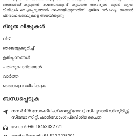
ഞങ്ങൾക്ക് കൂടുതൽ സന്തോഷമുണ്ട്, കൂടാതെ അവരുടെ കൂൺ കൃഷി
രീതികൾ മെച്ചപ്പെടുത്താൻ സഹായിക്കുന്നതിന് എല്ലാ വർഷവും ഞങ്ങൾ
പ്രൊഫഷണലുകളെ അയയ്ക്കുന്നു.
ദ്രുത ലിങ്കുകൾ
വീട്
ഞങ്ങളേക്കുറിച്ച്
ഉൽപ്പന്നങ്ങൾ
പതിവുചോദ്യങ്ങൾ
വാർത്ത
ഞങ്ങളെ സമീപിക്കുക
ബന്ധപ്പെടുക
നമ്പർ 496 സോംഗ്ലിംഗ് വെസ്റ്റ് റോഡ്, സിചുവാൻ ഡിസ്ട്രിക്റ്റ്,
സിബോ സിറ്റി, ഷാൻഡോംഗ് പ്രവിശ്യ ചൈന
ഫോൺ:+86 18453332721