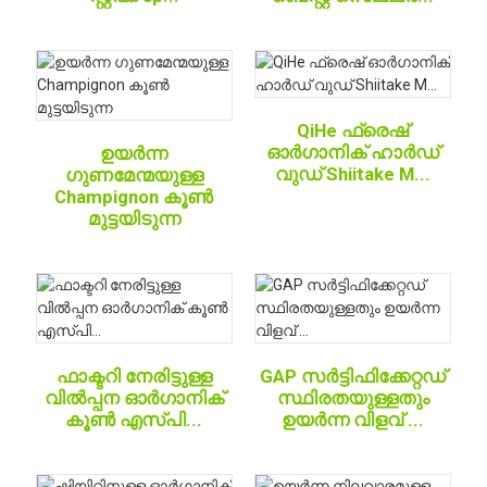
QiHe ഫ്രെഷ്
ഓർഗാനിക് ഹാർഡ്
ഉയർന്ന
വുഡ് Shiitake M...
ഗുണമേന്മയുള്ള
Champignon കൂൺ
മുട്ടയിടുന്ന
ഫാക്ടറി നേരിട്ടുള്ള
GAP സർട്ടിഫിക്കേറ്റഡ്
വിൽപ്പന ഓർഗാനിക്
സ്ഥിരതയുള്ളതും
കൂൺ എസ്പി...
ഉയർന്ന വിളവ് ...