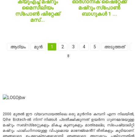
ക്യുഎച്ച് മഷ്റൂം
ഓർഗാനിക് ഷൈറ്റേക്ക്
മൈസീലിയം
മഷ്റൂം സ്പോൺ
സ്പോൺ ഷിറ്റേക്ക്
ബാഗുകൾ 1 ...
മസ്...
ആദ്യം
മുൻ
1
2
3
4
5
അടുത്തത്
അ
8
2000 മുതൽ ഈ വ്യവസായത്തിലെ ഒരു മുൻനിര കമ്പനി എന്ന നിലയിൽ,
Qihe Biotech-ൽ നിന്ന് നിങ്ങൾ പ്രതീക്ഷിക്കുന്നത് ഉയർന്ന ഗുണമേന്മയുള്ള
മഷ്റൂം സബ്‌സ്‌ട്രേറ്റുകളും മികച്ച കൂണുകളും മാത്രമല്ല, സ്പെഷ്യാലിറ്റി
മഷ്റൂം ഫാമിംഗിനായുള്ള വിപുലമായ മാനേജ്മെൻ്റ് രീതികളും കൂടിയാണ്.
ഞങ്ങളുടെ ഉപഭോക്താക്കളുമായി ഞങ്ങളുടെ അനുഭവം പങ്കിടുന്നതിൽ