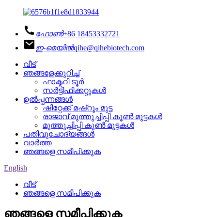
ഫോൺ
+86 18453332721
ഇ-മെയിൽ
qihe@qihebiotech.com
വീട്
ഞങ്ങളേക്കുറിച്ച്
ഫാക്ടറി ടൂർ
സർട്ടിഫിക്കറ്റുകൾ
ഉൽപ്പന്നങ്ങൾ
ഷിറ്റേക്ക് മഷ്റൂം മുട്ട
രാജാവ് മുത്തുച്ചിപ്പി കൂൺ മുട്ടകൾ
മുത്തുച്ചിപ്പി കൂൺ മുട്ടകൾ
പതിവുചോദ്യങ്ങൾ
വാർത്ത
ഞങ്ങളെ സമീപിക്കുക
English
വീട്
ഞങ്ങളെ സമീപിക്കുക
ഞങ്ങളെ സമീപിക്കുക