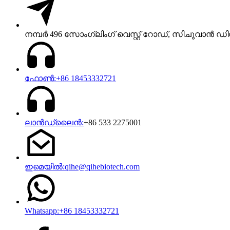
നമ്പർ 496 സോംഗ്ലിംഗ് വെസ്റ്റ് റോഡ്, സിചുവാൻ ഡിസ
ഫോൺ:+86 18453332721
ലാൻഡ്‌ലൈൻ:
+86 533 2275001
ഇമെയിൽ:qihe@qihebiotech.com
Whatsapp:+86 18453332721