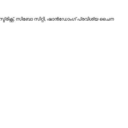
്ട്രിക്റ്റ്, സിബോ സിറ്റി, ഷാൻഡോംഗ് പ്രവിശ്യ ചൈന