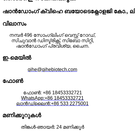
ഷാൻഡോംഗ് ക്വിഹെ ബയോടെക്നോളജി കോ., ലിമി
വിലാസം
നമ്പർ 496 സോംഗ്ലിംഗ് വെസ്റ്റ് റോഡ്,
സിചുവാൻ ഡിസ്ട്രിക്റ്റ്, സിബോ സിറ്റി,
ഷാൻഡോംഗ് പ്രവിശ്യ, ചൈന.
ഇ-മെയിൽ
qihe@qihebiotech.com
ഫോൺ
ഫോൺ: +86 18453332721
WhatsApp:+86 18453332721
ലാൻഡ്‌ലൈൻ:+86 533 2275001
മണിക്കൂറുകൾ
തിങ്കൾ-ഞായർ: 24 മണിക്കൂർ