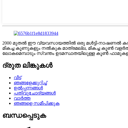
2000 മുതൽ ഈ വ്യവസായത്തിൽ ഒരു മൾട്ടി-നാഷണൽ കമ്പനി 
മികച്ച കൂണുകളും നൽകുക മാത്രമല്ല, മികച്ച കൂൺ വളർത്
ലോകമെമ്പാടും സ്വന്തം ഉടമസ്ഥതയിലുള്ള കൂൺ ഫാമുകളും
ദ്രുത ലിങ്കുകൾ
വീട്
ഞങ്ങളേക്കുറിച്ച്
ഉൽപ്പന്നങ്ങൾ
പതിവുചോദ്യങ്ങൾ
വാർത്ത
ഞങ്ങളെ സമീപിക്കുക
ബന്ധപ്പെടുക