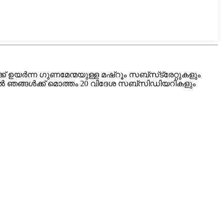
യർന്ന ഗുണമേന്മയുള്ള മഷ്റൂം സബ്‌സ്‌ട്രേറ്റുകളും
വിൽ ഞങ്ങൾക്ക് മൊത്തം 20 വിദേശ സബ്‌സിഡിയറികളും