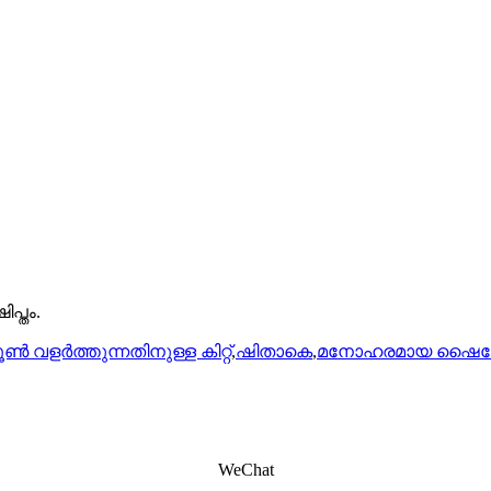
പ്തം.
ൺ വളർത്തുന്നതിനുള്ള കിറ്റ്
,
ഷിതാകെ
,
മനോഹരമായ ഷൈറ്റേക്ക
WeChat