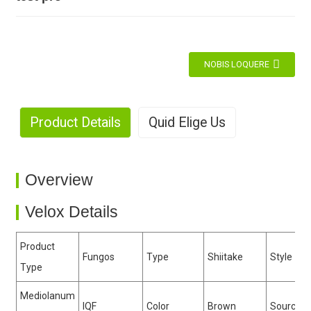
NOBIS LOQUERE
Product Details
Quid Elige Us
1. magnarum productio
Overview
Velox Details
2. Usus Rich
Product
Fungos
Type
Shiitake
Style
Type
Mediolanum
IQF
Color
Brown
Source