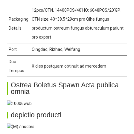
12pcs/CTN, 14400PCS/40′HQ; 6048PCS/20′GP,
Packaging
CTN size: 40*38.5*29cm pro Qihe fungus
Details
productum ostreum fungus obturaculum pariunt
pro export
Port
Qingdao, Rizhao, Weifang
Duc
X dies postquam obtinuit ad mercedem
Tempus
Ostrea Boletus Spawn Acta publica
omnia
depictio producti