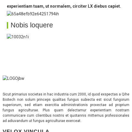
experientiam tuam, ut normalem, circiter LX diebus capiet.
Nobis loquere
Sicut primarius societas in hac industria cum 2000, id quod exspectas a Qihe
Biotech non solum princeps qualitas fungus subiecta est sicut fungorum
superiorum, sed etiam exercitia administrationis provectae ad proprium
fungus agriculturae. Plus quam delectamur experientiam nostram
communicare cum clientibus nostris et quotannis mittemus professionales
ad adiuvandum ut fungus agriculturae exerceat.
VELOX VINCULA