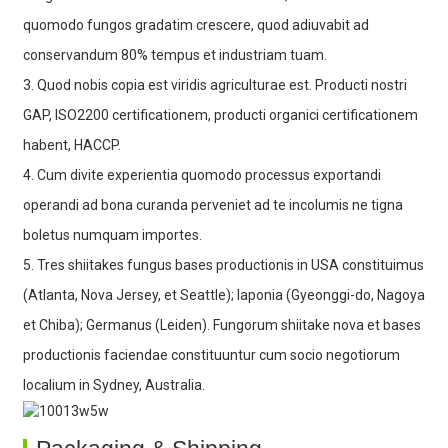
quomodo fungos gradatim crescere, quod adiuvabit ad
conservandum 80% tempus et industriam tuam.
3. Quod nobis copia est viridis agriculturae est. Producti nostri
GAP, ISO2200 certificationem, producti organici certificationem
habent, HACCP.
4. Cum divite experientia quomodo processus exportandi
operandi ad bona curanda perveniet ad te incolumis ne tigna
boletus numquam importes.
5. Tres shiitakes fungus bases productionis in USA constituimus
(Atlanta, Nova Jersey, et Seattle); Iaponia (Gyeonggi-do, Nagoya
et Chiba); Germanus (Leiden). Fungorum shiitake nova et bases
productionis faciendae constituuntur cum socio negotiorum
localium in Sydney, Australia.