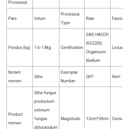
Processus
3. Fortis productio facultatem
Processus
Pars
totum
Raw
Fasciae v
Type
GAP, HACCP,
ISO2200,
4. summus cedat
Pondus (kg)
1.6-1.8kg
Certification
Locus ori
Organicum
libellum
Notam
Exemplar
Qihe
QH?
Item
nomen
Number
Qihe fungus
productum
ostreum
Product
fungus
Magnitudo
12cm*24cm
Consuet
nomen
obturaculum