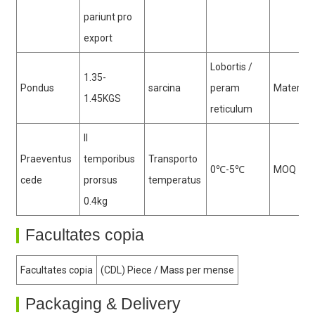
pariunt pro
export
Lobortis /
1.35-
Pondus
sarcina
peram
Materia
1.45KGS
reticulum
II
Praeventus
temporibus
Transporto
0℃-5℃
MOQ
cede
prorsus
temperatus
0.4kg
Facultates copia
Facultates copia
(CDL) Piece / Mass per mense
Packaging & Delivery