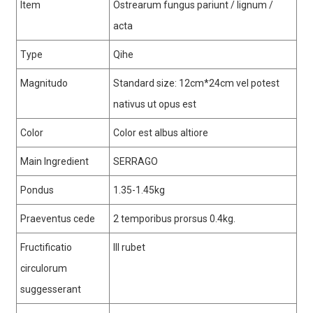
Item
Ostrearum fungus pariunt / lignum /
acta
Type
Qihe
Magnitudo
Standard size: 12cm*24cm vel potest
nativus ut opus est
Color
Color est albus altiore
Main Ingredient
SERRAGO
Pondus
1.35-1.45kg
Praeventus cede
2 temporibus prorsus 0.4kg.
Fructificatio
III rubet
circulorum
suggesserant