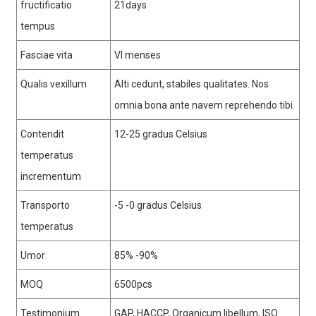
fructificatio
21days
tempus
Fasciae vita
VI menses
Qualis vexillum
Alti cedunt, stabiles qualitates. Nos
omnia bona ante navem reprehendo tibi.
Contendit
12-25 gradus Celsius
temperatus
incrementum
Transporto
-5 -0 gradus Celsius
temperatus
Umor
85% -90%
MOQ
6500pcs
Testimonium
GAP, HACCP, Organicum libellum, ISO