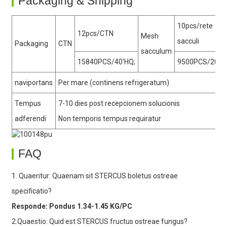
Packaging & Shipping
10pcs/rete
12pcs/CTN
Mesh
sacculi
Packaging
CTN
sacculum
15840PCS/40'HQ;
9500PCS/20'G
naviportans
Per mare (continens refrigeratum)
Tempus
7-10 dies post recepcionem solucionis
adferendi
Non temporis tempus requiratur
FAQ
1. Quaeritur: Quaenam sit STERCUS boletus ostreae
specificatio?
Responde: Pondus 1.34-1.45 KG/PC
2.Quaestio: Quid est STERCUS fructus ostreae fungus?