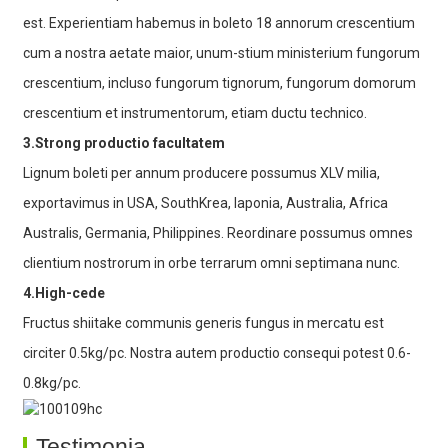
est. Experientiam habemus in boleto 18 annorum crescentium
cum a nostra aetate maior, unum-stium ministerium fungorum
crescentium, incluso fungorum tignorum, fungorum domorum
crescentium et instrumentorum, etiam ductu technico.
3.Strong productio facultatem
Lignum boleti per annum producere possumus XLV milia,
exportavimus in USA, SouthKrea, Iaponia, Australia, Africa
Australis, Germania, Philippines. Reordinare possumus omnes
clientium nostrorum in orbe terrarum omni septimana nunc.
4.High-cede
Fructus shiitake communis generis fungus in mercatu est
circiter 0.5kg/pc. Nostra autem productio consequi potest 0.6-
0.8kg/pc.
Testimonia