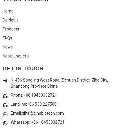
Home
De Nobis
Products
FAQs
News
Nobis Loquere
GET IN TOUCH
N. 496 Songling West Road, Zichuan District, Zibo City,
Shandong Province China
Phone:+86 18453332721
Landline:
+86 533 2275001
Email:qihe@qihebiotech.com
Whatsapp: +86 18453332721