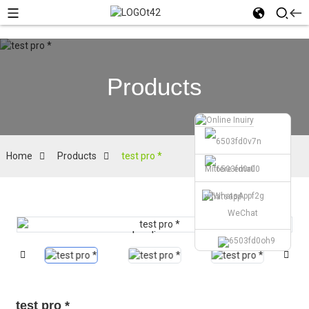
Products
Home
Products
test pro *
Mittere email
whatsapp
WeChat
Loading...
Loading...
test pro *