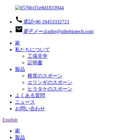
電話
+86 18453332721
電子メール
qihe@qihebiotech.com
家
私たちについて
工場見学
証明書
製品
椎茸のスポーン
エリンギのスポーン
ヒラタケのスポーン
よくある質問
ニュース
お問い合わせ
English
家
製品