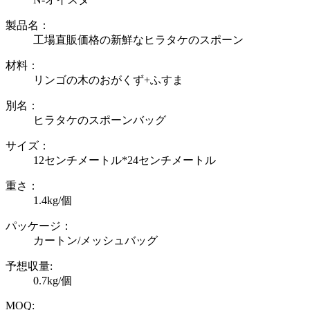
製品名：
工場直販価格の新鮮なヒラタケのスポーン
材料：
リンゴの木のおがくず+ふすま
別名：
ヒラタケのスポーンバッグ
サイズ：
12センチメートル*24センチメートル
重さ：
1.4kg/個
パッケージ：
カートン/メッシュバッグ
予想収量:
0.7kg/個
MOQ: