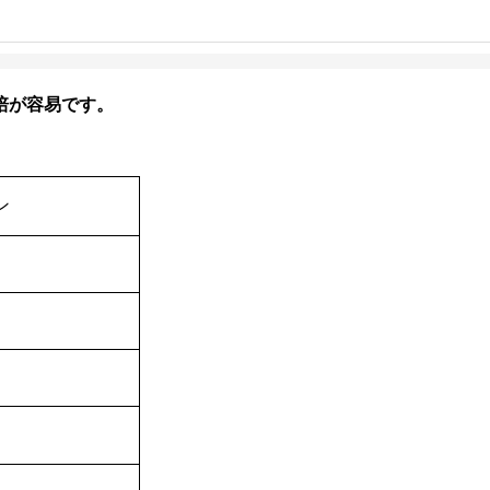
培が容易です。
ン