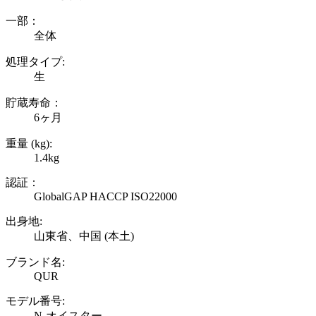
一部：
全体
処理タイプ:
生
貯蔵寿命：
6ヶ月
重量 (kg):
1.4kg
認証：
GlobalGAP HACCP ISO22000
出身地:
山東省、中国 (本土)
ブランド名:
QUR
モデル番号:
N-オイスター