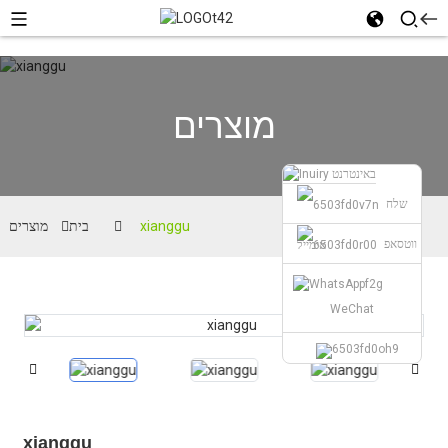
מוצרים
שלח
xianggu
בית
מוצרים
ווטסאפ
אימייל
WeChat
xianggu