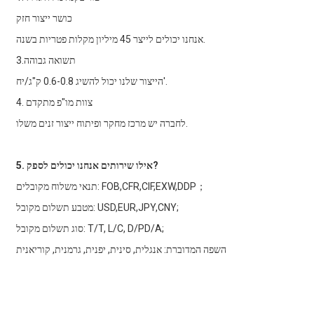
כושר ייצור חזק
אנחנו יכולים לייצר 45 מיליון מקלות פטריות בשנה.
3.תשואה גבוהה
הייצור שלנו יכול להשיג 0.6-0.8 ק"ג/יח'.
4. צוות מו"פ מתקדם
לחברה יש מרכז מחקר ופיתוח ייצור זנים משלו.
5. אילו שירותים אנחנו יכולים לספק?
תנאי משלוח מקובלים: FOB,CFR,CIF,EXW,DDP；
מטבע תשלום מקובל: USD,EUR,JPY,CNY;
סוג תשלום מקובל: T/T, L/C, D/PD/A;
השפה המדוברת: אנגלית, סינית, יפנית, גרמנית, קוריאנית