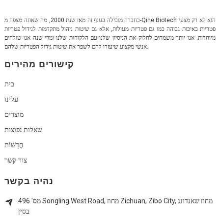
כחברה מובילה בענף זה מאז שנת 2000, מה שאתה מצפה מ-Qihe Biotech הוא לא רק מצעי
פטריות באיכות גבוהה כמו גם פטריות מעולות, אלא גם שיטות ניהול מתקדמות לגידול פטריות
מיוחדות. אנו יותר משמחים לחלוק את הניסיון שלנו עם הלקוחות שלנו ומדי שנה אנו שולחים
אנשי מקצוע שיעזרו להם לשפר את שיטות גידול הפטריות שלהם.
קישורים מהירים
בית
עלינו
מוצרים
שאלות נפוצות
חֲדָשׁוֹת
צור קשר
נהיה בקשר
מס' 496 Songling West Road, מחוז Zichuan, Zibo City, מחוז שאנדונג
בסין