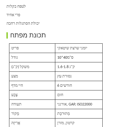
לטפח בקלות
פרי אחיד
יכולת הסתגלות רחבה
תכונת מפתח
יומני שרצת שיטאקי
פריט
ס"מ
*40
10
גודל
1.6-1.8 ק"ג
משקל (ק"ג)
נסורת עץ
מצע
6 חודשים
חיי מדף
חום
צֶבַע
אורגני, GAP, ISO22000
תעודה
מְתוּרבָּת
מָקוֹר
קרטון, מזרן
אֲרִיזָה