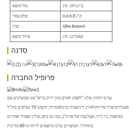
צ'ינגדאו, סין
נמל מוצא
0.6-0.8 ק"ג
פלט צפוי:
Qihe Biotech
יַצרָן
שאנדונג, סין
איזור מוצא
סדנה
פרופיל החברה
על פי החזון שלנו "לספק לאדם מזון ירוק בריא" אנו ממשיכים עם
סטנדרטיזציה של חקלאות, דיגיטציה ובינלאומיות. הקמנו 10 בסיסים בחו"ל
בסיאטל, ניו ג'רזי, אטלנטה של ​​ארה"ב, כמו גם ביפן, פולין וספרד ואחרים
בתהליך. המוצרים שלנו מיוצאים ליותר מ-60 מדינות.