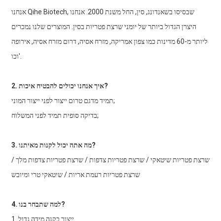
אנחנו Qihe Biotech, שבסיסו בשאנדונג, סין, החל משנת 2000. אנחנו
היצרן הגדול ביותר של יומני שרצת פטריות בסין. המוצרים שלנו נמכרים
ליותר מ-60 מדינות כמו צפון אמריקה, מזרח אסיה, דרום מזרח אסיה, אירופה
וכו'.
2. איך אנחנו יכולים להבטיח איכות?
תמיד מדגם טרום ייצור לפני ייצור המוני;
בדיקה סופית תמיד לפני המשלוח;
3. מה אתה יכול לקנות מאיתנו?
שרצת פטריות שיטאקי / שרצת פטריות צדפות / שרצת פטריות צדפות מלך /
שרצת פטריות רעמת אריות / שיטאקי טרי ומיובש
4. למה שתבחר בנו?
1. ייצור בקנה מידה גדול