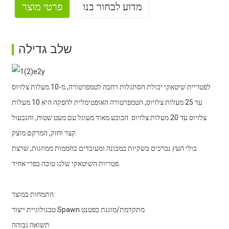
מדוע לבחור בנו
פרטי מוצר
1. ייצור בקנה מידה גדול
שלב גדילה
2. ניסיון עשיר
לפטריית שיטאקי יכולת הסתגלות רחבה לטמפרטורה, מ-10 מעלות צלזיוס
עד 25 מעלות צלזיוס, הטמפרטורה האופטימלית להפקה היא 10 מעלות
צלזיוס עד 20 מעלות צלזיוס. הכובע מאוד מעוגל עם מעט שטוח, והגבעול
קצר וחזק, המרקם מוצק.
3. יכולת ייצור חזקה
בולי העץ נכרכים בשקיות במכונה ומעובדים בחממות ממוזגות, שרצת
פטריות השיטאקי שלנו טובה בפרי אחיד.
4. תשואה גבוהה
התמחות במוצר:
טכנולוגיית ייצור Spawn מתקדמת/מוגנת בפטנט
תשואה גבוהה