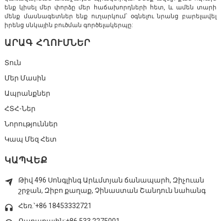
ենք կիսել մեր փորձը մեր հաճախորդների հետ, և ամեն տարի
մենք մասնագետներ ենք ուղարկում՝ օգնելու նրանց բարելավել
իրենց սնկային բուծման գործելակերպը:
ԱՐԱԳ ՀՂՈՒՄՆԵՐ
Տուն
Մեր Մասին
Ապրանքներ
ՀՏՀ-Ներ
Նորություններ
Կապ Մեզ Հետ
ԿԱՊՎԵՔ
Թիվ 496 Սոնգլինգ Արևմտյան ճանապարհ, Զիչուան
շրջան, Զիբո քաղաք, Չինաստան Շանդուն նահանգ
Հեռ.՝+86 18453332721