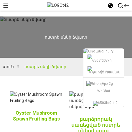
ոստրե սնկի ձվադր
տուն
ոստրե սնկի ձվադր
Ուղարկել նամակ
whatsapp
WeChat
Oyster Mushroom
Spawn Fruiting Bags
բարձրորակ
սառեցված ոստրե
սնկով սպա...