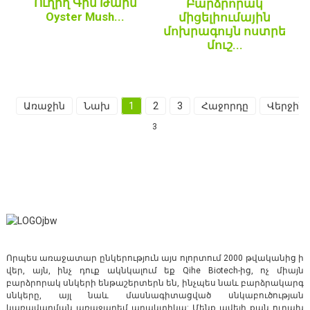
Ուղիղ Գին Թարմ
Բարձրորակ
Oyster Mush...
միցելիումային
մոխրագույն ոստրե
մուշ...
Առաջին
Նախ
1
2
3
Հաջորդը
Վերջին
3
Որպես առաջատար ընկերություն այս ոլորտում 2000 թվականից ի
վեր, այն, ինչ դուք ակնկալում եք Qihe Biotech-ից, ոչ միայն
բարձրորակ սնկերի ենթաշերտերն են, ինչպես նաև բարձրակարգ
սնկերը, այլ նաև մասնագիտացված սնկաբուծության
կառավարման առաջադեմ պրակտիկա: Մենք ավելի քան ուրախ