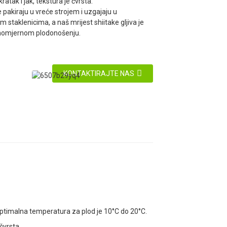
kratak i jak, tekstura je čvrsta.
 pakiraju u vreće strojem i uzgajaju u
m staklenicima, a naš mrijest shiitake gljiva je
nomjernom plodonošenju.
KONTAKTIRAJTE NAS
 optimalna temperatura za plod je 10°C do 20°C.
 čvrsta.