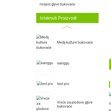
mrijest gljive bukovače
Istaknuti Proizvodi
Medij kulture bukovače
xianggu
1
test pro
2
Vreće za plodove gljive
s
bukovače
K