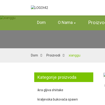
Proizvo
Dom
O Nama
Dom
Proizvodi
xianggu
Kategorije proizvoda
Loading...
Loading...
ikra gljiva shiitake
kraljevska bukovača spawn