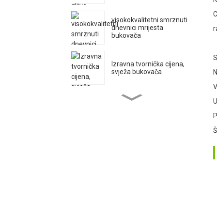
3
C
visokokvalitetni smrznuti
dnevnici mrijesta
r
bukovača
4
S
Izravna tvornička cijena,
svježa bukovača
N
V
Pleurotus Ostreatu Mrijest
U
gljive bukovače Uzgoj
P
voćnih vrećica
Š
Izravna tvornička cijena,
svježa bukovača
Qihe Uzgoj izvoza mrijesta
kraljevske gljive bukovače
visokog prinosa