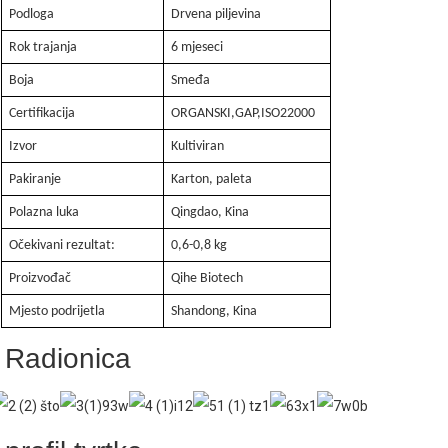
Podloga
Drvena piljevina
Rok trajanja
6 mjeseci
Boja
Smeđa
Certifikacija
ORGANSKI,GAP,ISO22000
Izvor
Kultiviran
Pakiranje
Karton, paleta
Polazna luka
Qingdao, Kina
Očekivani rezultat:
0,6-0,8 kg
Proizvođač
Qihe Biotech
Mjesto podrijetla
Shandong, Kina
Radionica