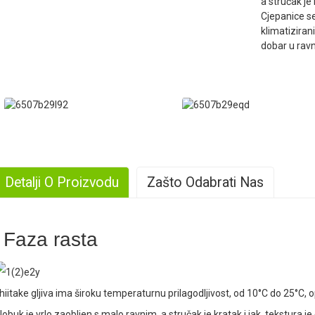
a stručak je 
Cjepanice se
klimatizirani
dobar u rav
Detalji O Proizvodu
Zašto Odabrati Nas
. Velika proizvodnja
Faza rasta
. Bogato iskustvo
hiitake gljiva ima široku temperaturnu prilagodljivost, od 10°C do 25°C,
lobuk je vrlo zaobljen s malo ravnim, a stručak je kratak i jak, tekstura je