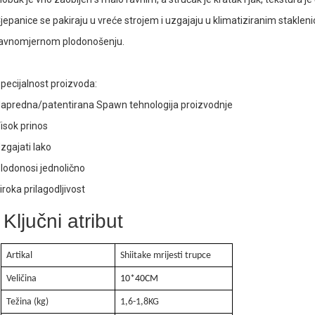
. Jaka proizvodna sposobnost
jepanice se pakiraju u vreće strojem i uzgajaju u klimatiziranim staklenic
avnomjernom plodonošenju.
. Visoki prinos
pecijalnost proizvoda:
apredna/patentirana Spawn tehnologija proizvodnje
isok prinos
zgajati lako
lodonosi jednolično
iroka prilagodljivost
Ključni atribut
Artikal
Shiitake mrijesti trupce
Veličina
10
*40
CM
Težina (kg)
1,6-1,8KG