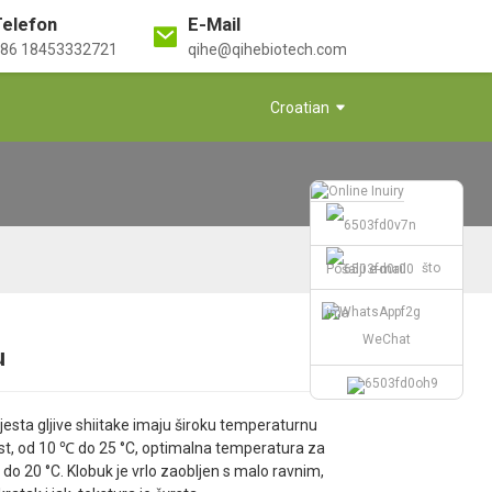
Telefon
E-Mail
86 18453332721
qihe@qihebiotech.com
Croatian
što
Pošalji e-mail
ima
WeChat
u
Loading...
Loading...
Loading...
Loading...
jesta gljive shiitake imaju široku temperaturnu
ost, od 10 ℃ do 25 °C, optimalna temperatura za
C do 20 °C. Klobuk je vrlo zaobljen s malo ravnim,