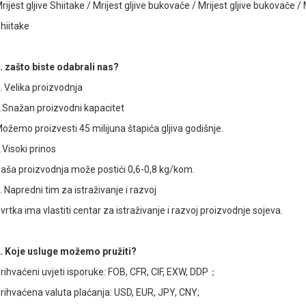
rijest gljive Shiitake / Mrijest gljive bukovače / Mrijest gljive bukovače / M
hiitake
. zašto biste odabrali nas?
. Velika proizvodnja
.Snažan proizvodni kapacitet
ožemo proizvesti 45 milijuna štapića gljiva godišnje.
.Visoki prinos
aša proizvodnja može postići 0,6-0,8 kg/kom.
. Napredni tim za istraživanje i razvoj
vrtka ima vlastiti centar za istraživanje i razvoj proizvodnje sojeva.
. Koje usluge možemo pružiti?
rihvaćeni uvjeti isporuke: FOB, CFR, CIF, EXW, DDP；
rihvaćena valuta plaćanja: USD, EUR, JPY, CNY;