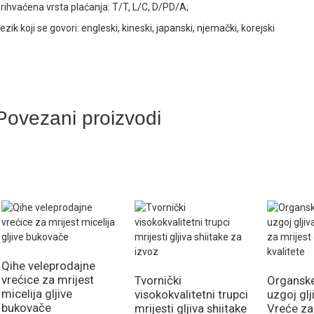
rihvaćena vrsta plaćanja: T/T, L/C, D/PD/A;
ezik koji se govori: engleski, kineski, japanski, njemački, korejski
Povezani proizvodi
Qihe veleprodajne
vrećice za mrijest
Tvornički
Organske
micelija gljive
visokokvalitetni trupci
uzgoj glj
bukovače
mrijesti gljiva shiitake
Vreće za 