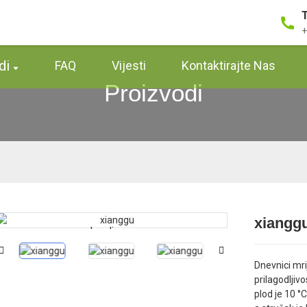
+
di
FAQ
Vijesti
Kontaktirajte Nas
Proizvodi
xiangg
Loading...
Loading...
Dnevnici mri
prilagodljiv
plod je 10 °